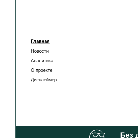
Бельгия
Испания
Бенин
Италия
Болгария
Казахстан
Главная
Новости
Боливия
Канада
Аналитика
Босния и
О проекте
Катар
Герцеговина
Дисклеймер
Бразилия
Кения
Бурунди
Кипр
Великобритания
Китай
Без 
Венгрия
Колумбия