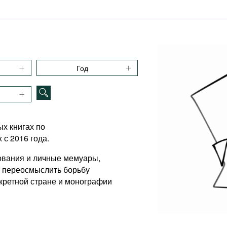
Год
х книгах по
с 2016 года.
ования и личные мемуары,
и переосмыслить борьбу
нкретной стране и монографии