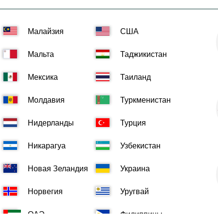
Малайзия
США
Мальта
Таджикистан
Мексика
Таиланд
Молдавия
Туркменистан
Нидерланды
Турция
Никарагуа
Узбекистан
Новая Зеландия
Украина
Норвегия
Уругвай
ОАЭ
Филиппины