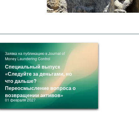
Заявка на публикацию в Journal of
Money Laundering Control
Специальный выпуск
«Следуйте за деньгами, но
что дальше?
Переосмысление вопроса о
возвращении активов»
01 февраля 2027