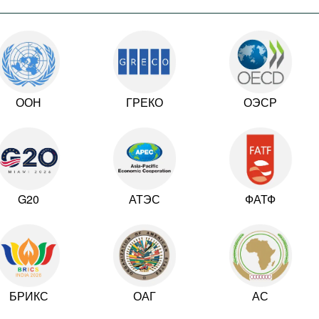
ООН
ГРЕКО
ОЭСР
G20
АТЭС
ФАТФ
БРИКС
ОАГ
АС