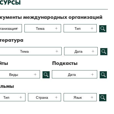
ЕСУРСЫ
кументы международных организаций
ганизация
Тема
Тип
тература
Тема
Дата
йты
Подкасты
Виды
Дата
льмы
Тип
Страна
Язык