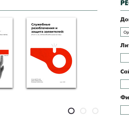
Р
До
Ор
Ли
Са
Фи