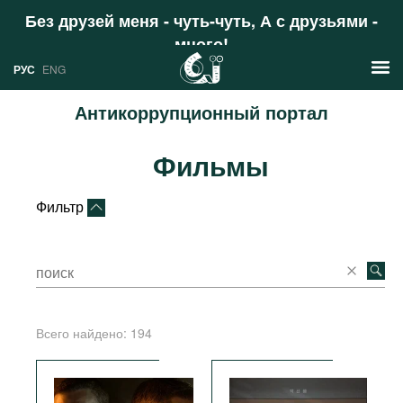
Без друзей меня - чуть-чуть, А с друзьями -
много!
Поддержать
РУС
ENG
Антикоррупционный портал
Новости
Фильмы
РУС
Аналитика
ENG
Фильтр
Профили
Стран
Ресурсы
Международных организаций
Литература
О проекте
Всего найдено:
194
Сайты
Документы международных
организаций