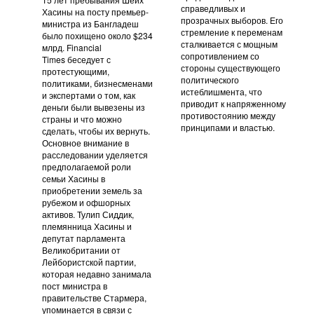
справедливых и
Хасины на посту премьер-
прозрачных выборов. Его
министра из Бангладеш
стремление к переменам
было похищено около $234
сталкивается с мощным
млрд. Financial
сопротивлением со
Times беседует с
стороны существующего
протестующими,
политического
политиками, бизнесменами
истеблишмента, что
и экспертами о том, как
приводит к напряженному
деньги были вывезены из
противостоянию между
страны и что можно
принципами и властью.
сделать, чтобы их вернуть.
Основное внимание в
расследовании уделяется
предполагаемой роли
семьи Хасины в
приобретении земель за
рубежом и офшорных
активов. Тулип Сиддик,
племянница Хасины и
депутат парламента
Великобритании от
Лейбористской партии,
которая недавно занимала
пост министра в
правительстве Стармера,
упоминается в связи с