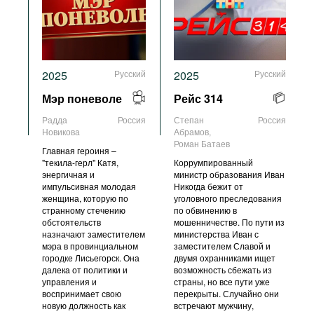
2025
Русский
2025
Русский
Мэр поневоле
Рейс 314
Радда
Россия
Степан
Россия
Новикова
Абрамов,
Роман Батаев
Главная героиня –
"текила-герл" Катя,
Коррумпированный
энергичная и
министр образования Иван
импульсивная молодая
Никогда бежит от
женщина, которую по
уголовного преследования
странному стечению
по обвинению в
обстоятельств
мошенничестве. По пути из
назначают заместителем
министерства Иван с
мэра в провинциальном
заместителем Славой и
городке Лисьегорск. Она
двумя охранниками ищет
далека от политики и
возможность сбежать из
управления и
страны, но все пути уже
воспринимает свою
перекрыты. Случайно они
новую должность как
встречают мужчину,