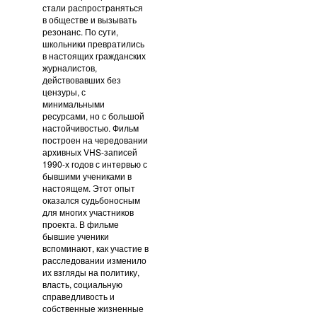
стали распространяться
в обществе и вызывать
резонанс. По сути,
школьники превратились
в настоящих гражданских
журналистов,
действовавших без
цензуры, с
минимальными
ресурсами, но с большой
настойчивостью. Фильм
построен на чередовании
архивных VHS-записей
1990-х годов с интервью с
бывшими учениками в
настоящем. Этот опыт
оказался судьбоносным
для многих участников
проекта. В фильме
бывшие ученики
вспоминают, как участие в
расследовании изменило
их взгляды на политику,
власть, социальную
справедливость и
собственные жизненные