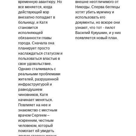
временную авантюру. Но
внешне неотличимого от
все меняется, когда
Никогды. Сперва беглецы
действующий мэр
хотят убить мужчину и
внезапно попадает в
использовать его
больницу, и Катя
документы, но вскоре они
становится
узнают, что тот - пилот
исполняющей
Василий Кукушкин, и у них
обязанности главы
появляется новый план.
города. Сначала она
планирует просто
наслаждаться статусом и
пользоваться властью в
свое удовольствие.
Однако сталкиваясь с
реальными проблемами
жителей, разрушенной
инфраструктурой и
равнодушием
чиновников, Катя
начинает меняться.
Повлияет на нее и
знакомство с местным
врачом Сергеем –
искренним, честным
человеком, который
помогает ей увидеть
другую сторону жизни.