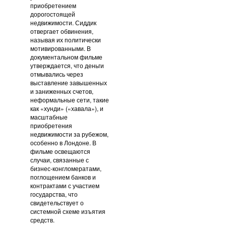
приобретением
дорогостоящей
недвижимости. Сиддик
отвергает обвинения,
называя их политически
мотивированными. В
документальном фильме
утверждается, что деньги
отмывались через
выставление завышенных
и заниженных счетов,
неформальные сети, такие
как «хунди» («хавала»), и
масштабные
приобретения
недвижимости за рубежом,
особенно в Лондоне. В
фильме освещаются
случаи, связанные с
бизнес-конгломератами,
поглощением банков и
контрактами с участием
государства, что
свидетельствует о
системной схеме изъятия
средств.