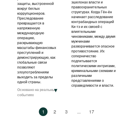
эшелонах власти и
защиты, выстроенной
правоохранительных
вокруг беглых
структурах. Когда Гён-ён
коррупционеров.
начинает расследование
Преследование
контрабандных операций
превращается в
Ки-тэ и их связей с
напряженную
влиятельными
международную
чиновниками, между двумя
операцию,
мужчинами
раскрывающую
разворачивается опасное
масштабы финансовых
противостояние. Их
преступлений и
соперничество
демонстрирующую, как
подпитывается
глобальные связи
политическими интригами,
позволяют
криминальными схемами и
злоупотреблениям
различными
выходить за пределы
представлениями о
одной страны.
справедливости и власти.
Основано на реальных
событиях
1
2
3
...
17