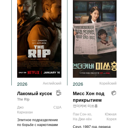
Фильмы
Подкасты
Книжная полка
2026
Английский
2026
Корейский
Лакомый кусок
Мисс Хон под
The Rip
прикрытием
언더커버 미쓰홍
Джо
США
Карнахан
Пак Сон-хо,
Южная
На Джи-хён
Корея
Элитное подразделение
по борьбе с наркотиками
Сеул, 1997 год, период