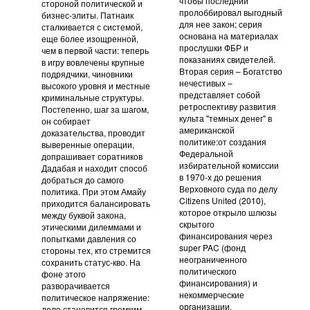
чтобы последний
стороной политической и
пролоббировал выгодный
бизнес-элиты. Патнаик
для нее закон; серия
сталкивается с системой,
основана на материалах
еще более изощренной,
прослушки ФБР и
чем в первой части: теперь
показаниях свидетелей.
в игру вовлечены крупные
Вторая серия – Богатство
подрядчики, чиновники
нечестивых –
высокого уровня и местные
представляет собой
криминальные структуры.
ретроспективу развития
Постепенно, шаг за шагом,
культа "темных денег" в
он собирает
американской
доказательства, проводит
политике:от создания
выверенные операции,
Федеральной
допрашивает соратников
избирательной комиссии
Дадабая и находит способ
в 1970-х до решения
добраться до самого
Верховного суда по делу
политика. При этом Амайу
Citizens United (2010),
приходится балансировать
которое открыло шлюзы
между буквой закона,
скрытого
этическими дилеммами и
финансирования через
попытками давления со
super PAC (фонд
стороны тех, кто стремится
неограниченного
сохранить статус-кво. На
политического
фоне этого
финансирования) и
разворачивается
некоммерческие
политическое напряжение:
организации.
дело становится громким,