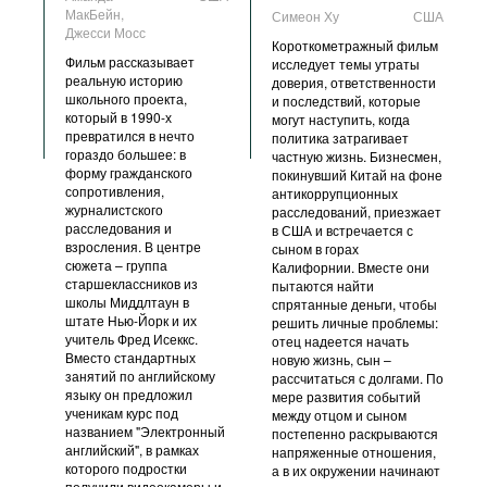
МакБейн,
Симеон Ху
США
Джесси Мосс
Короткометражный фильм
Фильм рассказывает
исследует темы утраты
реальную историю
доверия, ответственности
школьного проекта,
и последствий, которые
который в 1990-х
могут наступить, когда
превратился в нечто
политика затрагивает
гораздо большее: в
частную жизнь. Бизнесмен,
форму гражданского
покинувший Китай на фоне
сопротивления,
антикоррупционных
журналистского
расследований, приезжает
расследования и
в США и встречается с
взросления. В центре
сыном в горах
сюжета – группа
Калифорнии. Вместе они
старшеклассников из
пытаются найти
школы Миддлтаун в
спрятанные деньги, чтобы
штате Нью-Йорк и их
решить личные проблемы:
учитель Фред Исеккс.
отец надеется начать
Вместо стандартных
новую жизнь, сын –
занятий по английскому
рассчитаться с долгами. По
языку он предложил
мере развития событий
ученикам курс под
между отцом и сыном
названием "Электронный
постепенно раскрываются
английский", в рамках
напряженные отношения,
которого подростки
а в их окружении начинают
получили видеокамеры и