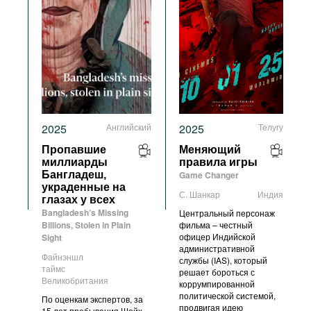
2025
Английский
2025
Телугу
Пропавшие
Меняющий
миллиарды
правила игры
Бангладеш,
Game Changer
украденные на
С. Шанкар
Индия
глазах у всех
Bangladesh’s Missing
Центральный персонаж
Billions, Stolen in Plain
фильма – честный
офицер Индийской
Sight
административной
Файнэншл
службы (IAS), который
таймс
решает бороться с
Великобритания
коррумпированной
политической системой,
По оценкам экспертов, за
продвигая идею
15 лет пребывания Шейх