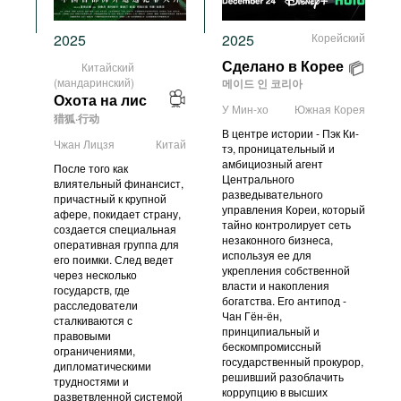
2025
2025
Корейский
Китайский
Сделано в Корее
(мандаринский)
메이드 인 코리아
Охота на лис
У Мин-хо
Южная Корея
猎狐·行动
В центре истории - Пэк Ки-
Чжан Лицзя
Китай
тэ, проницательный и
амбициозный агент
После того как
Центрального
влиятельный финансист,
разведывательного
причастный к крупной
управления Кореи, который
афере, покидает страну,
тайно контролирует сеть
создается специальная
незаконного бизнеса,
оперативная группа для
используя ее для
его поимки. След ведет
укрепления собственной
через несколько
власти и накопления
государств, где
богатства. Его антипод -
расследователи
Чан Гён-ён,
сталкиваются с
принципиальный и
правовыми
бескомпромиссный
ограничениями,
государственный прокурор,
дипломатическими
решивший разоблачить
трудностями и
коррупцию в высших
разветвленной системой