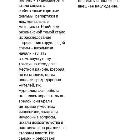
появляться намеки на
стали снимать
внешнее наблюдение.
собственные короткие
фильмы, репортажи и
документальные
материалы. Наиболее
резонансной темой стало
их расследование
загрязнения окружающей
среды – школьники
начали изучать
возможную утечку
токсичных отходов в
местном районе, которая,
по их мнению, могла
нанести вред здоровью
жителей. Их
журналистская работа
оказалась поразительно
зрелой: они брали
интервью у местных
чиновников, задавали
неудобные вопросы,
искали доказательства и
настаивали на реакции со
стороны власти. Их
съемки и репортажи