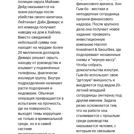
полиции округа Майами-
финансового кризиса. Хон
Дейд оказывается на
Гым-бо - жесткая и
грани распада после
неподкупная сотрудница
убийства своего капитана.
органов финансового
Лейтенант Дэйн Дюмарс и
надзора. После крупного
его команда получают
дела она получает новое
наводку на дом в Хайлиа.
задание: проверить
Вместо ожидаемой
инвестиционную
небольшой суммы они
компанию Hanmin
находят на чердаке более
Investment & Securities, где
20 миллионов долларов.
подозревают незаконные
Дюмарс решает скрыть
схемы и "черную кассу".
находку от руководства и
Чтобы собрать
изымает у подчинённых
доказательства изнутри,
телефоны, фактически
Гым-бо использует свою
изолируя группу. Внутри
"детскую" внешность и
подразделения начинают
внедряется под видом 20-
расти подозрения и
летней младшей
недоверие. Обычная
сотрудницы (интерна) под
операция превращается в
другим именем. Задача
испытание на прочность,
резко осложняется тем,
где на поверхность
что на работе она
выходят темы коррупции -
сталкивается с прошлым:
не только в криминальной
среди руководства
среде, но и в самой
оказывается человек, с
системе
которым ее связывали
правоохранительных