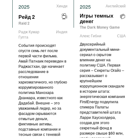
2025
Хинди
2025
Английский
Рейд 2
Игры темных
денег
Raid 2
The Dark Money Game
Радж Кумар
Индия
Алекс Гибни
США
Гупта
Двухсерийный
События происходят
документальный мини-
спустя семь лет после
сериал о скрытом
первой части фильма.
влиянии денег на
Амай Патнаик переведен в
политику США. Первая
Раджастхан, где начинает
серия – Секреты Огайо –
расследование в
рассказывает о
отношении
крупнейшем
харизматичного, но глубоко
коррупционном скандале
коррумпированного
в истории штата:
политика Манохара
энергетическая компания
Дханкара, известного как
FirstEnergy подкупила
Дадабай. Внешне – это
спикера Палаты
уважаемый лидер, но за
представителей штата
фасадом скрываются
Ларри Хаусхолдера,
отмытые деньги,
создав для этого
фиктивные активы,
секретный фонд в
подставные компании и
размере свыше $60 млн,
тесные связи с теневой