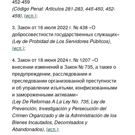
452-459
Фильмы
(Código Penal: Art
í
culos
281-283,
445-450
,
452
-
459)
,
(исп.)
;
Подкасты
Книжная полка
3. Закон от 16 июля 2022 г. № 438 «О
добросовестности государственных служащих»
(Ley de Probidad de Los Servidores Públicos)
,
(исп.)
;
4. Закон от 18 июня 2024 г. № 1207 «О
внесении изменений в Закон № 735, а также о
предупреждении, расследовании и
преследовании организованной преступности
и об управлении изъятыми, конфискованными
и замороженными активами»
(Ley De Reformas A La Ley No. 735, Ley de
Prevención, Investigación y Persecución del
Crimen Organizado y de la Administración de los
Bienes Incautados, Decomisados y
Abandonados)
,
(исп.)
;