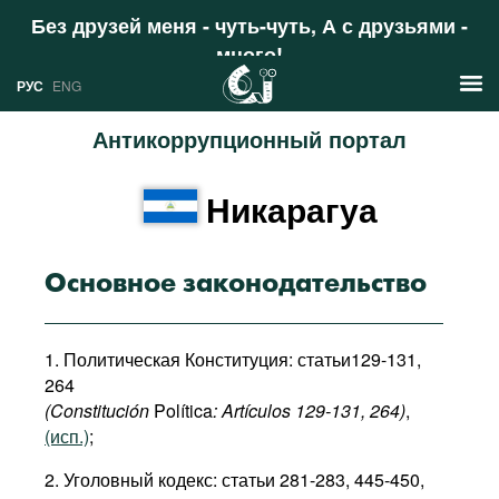
Без друзей меня - чуть-чуть, А с друзьями -
много!
Поддержать
РУС
ENG
Антикоррупционный портал
Новости
Никарагуа
РУС
Аналитика
ENG
Профили
Основное законодательство
Стран
Ресурсы
1. Политическая Конституция: статьи129-131,
Международных организаций
Литература
264
О проекте
(Constitución
Política
: Art
í
culos
129-131, 264)
,
Сайты
(исп.)
;
Документы международных
2. Уголовный кодекс: статьи 281-283, 445-450,
организаций