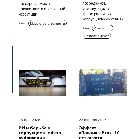
посредников,
подозреваемых в
участвующих в
причастности к серьезной
трансграничных
коррупции.
коррупционных схемах.
Тэги
Меры ответственности
Тэги
Отмывание
Возврат активов
06 мая 2026
23 апреля 2026
ИИ и борьба с
Эффект
коррупцией: обзор
«Панамагейта»: 10
публикаций
лет спустя