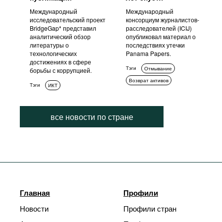
Международный
Международный
исследовательский проект
консорциум журналистов-
BridgeGap* представил
расследователей (ICIJ)
аналитический обзор
опубликовал материал о
литературы о
последствиях утечки
технологических
Panama Papers.
достижениях в сфере
Тэги
Отмывание
борьбы с коррупцией.
Возврат активов
Тэги
ИКТ
все новости по стране
Главная
Профили
Новости
Профили стран