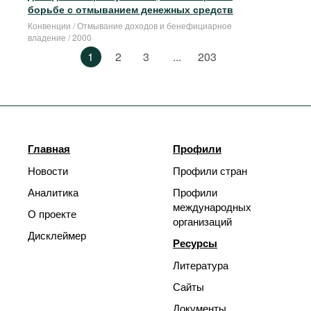
борьбе с отмыванием денежных средств
Конвенции / Отмывание доходов и бенефициарноe
владение / 2000
1
2
3
...
203
Главная
Профили
Новости
Профили стран
Аналитика
Профили
международных
О проекте
организаций
Дисклеймер
Ресурсы
Литература
Сайты
Документы