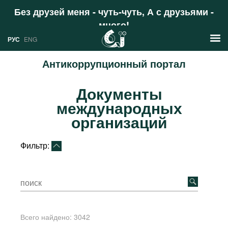
Без друзей меня - чуть-чуть, А с друзьями -
много!
Поддержать
РУС
ENG
Антикоррупционный портал
Новости
Документы
РУС
международных
Аналитика
ENG
организаций
Профили
Фильтр:
Стран
Ресурсы
Международных организаций
Литература
О проекте
Сайты
Документы международных
Всего найдено:
3042
организаций