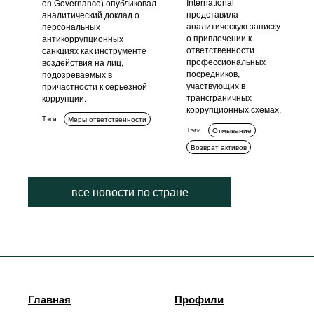
International
on Governance) опубликовал
представила
аналитический доклад о
аналитическую записку
персональных
о привлечении к
антикоррупционных
ответственности
санкциях как инструменте
профессиональных
воздействия на лиц,
посредников,
подозреваемых в
участвующих в
причастности к серьезной
трансграничных
коррупции.
коррупционных схемах.
Тэги
Меры ответственности
Тэги
Отмывание
Возврат активов
все новости по стране
Главная
Профили