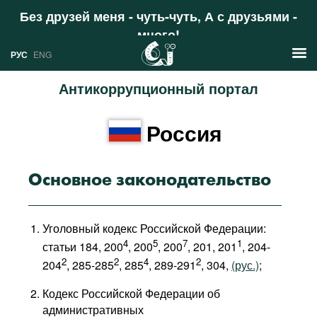
Без друзей меня - чуть-чуть, А с друзьями -
много!
Поддержать
РУС
ENG
Антикоррупционный портал
Новости
Россия
РУС
Аналитика
ENG
Профили
Основное законодательство
Стран
Ресурсы
Уголовный кодекс Российской Федерации:
Международных организаций
Литература
4
5
7
1
О проекте
статьи 184, 200
, 200
, 200
, 201, 201
, 204-
2
2
4
2
Сайты
204
, 285-285
, 285
, 289-291
, 304,
(рус.)
;
Документы международных
Кодекс Российской Федерации об
организаций
административных