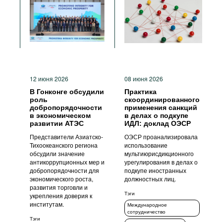
12 июня 2026
08 июня 2026
В Гонконге обсудили
Практика
роль
скоординированного
добропорядочности
применения санкций
в экономическом
в делах о подкупе
развитии АТЭС
ИДЛ: доклад ОЭСР
Представители Азиатско-
ОЭСР проанализировала
Тихоокеанского региона
использование
обсудили значение
мультиюрисдикционного
антикоррупционных мер и
урегулирования в делах о
добропорядочности для
подкупе иностранных
экономического роста,
должностных лиц.
развития торговли и
Тэги
укрепления доверия к
институтам.
Международное
сотрудничество
Тэги