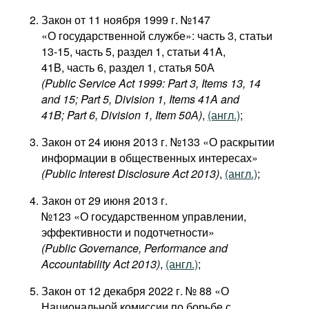
Фильмы
Закон от 11 ноября 1999 г. №147
«О государственной службе»: часть 3, статьи
Подкасты
13-15, часть 5, раздел 1, статьи 41A,
Книжная полка
41B, часть 6, раздел 1, статья 50А
(Public Service Act 1999: Part 3, Items 13, 14
and 15; Part 5, Division 1, Items 41A and
41B; Part 6, Division 1, Item 50А)
,
(англ.)
;
Закон от 24 июня 2013 г. №133 «О раскрытии
информации в общественных интересах»
(Public Interest Disclosure Act 2013)
,
(англ.)
;
Закон от 29 июня 2013 г.
№123 «О государственном управлении,
эффективности и подотчетности»
(Public Governance, Performance and
Accountability Act 2013)
,
(англ.)
;
Закон от 12 декабря 2022 г. № 88 «О
Национальной комиссии по борьбе с