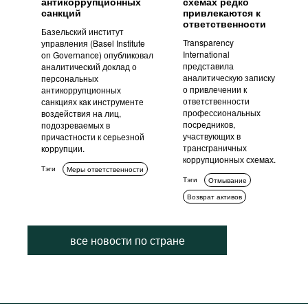
антикоррупционных
схемах редко
санкций
привлекаются к
ответственности
Базельский институт
Transparency
управления (Basel Institute
International
on Governance) опубликовал
представила
аналитический доклад о
аналитическую записку
персональных
о привлечении к
антикоррупционных
ответственности
санкциях как инструменте
профессиональных
воздействия на лиц,
посредников,
подозреваемых в
участвующих в
причастности к серьезной
трансграничных
коррупции.
коррупционных схемах.
Тэги
Меры ответственности
Тэги
Отмывание
Возврат активов
все новости по стране