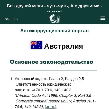
Без друзей меня - чуть-чуть, А с друзьями -
много!
Поддержать
РУС
ENG
Антикоррупционный портал
Новости
Австралия
РУС
Аналитика
ENG
Профили
Основное законодательство
Стран
Ресурсы
Уголовный кодекс: Глава 2, Раздел 2.5 –
Международных организаций
Литература
Ответственность юридических
О проекте
лиц; статьи 70.1-70.6, 140-142.3
Сайты
(Criminal Code Act 1995: Chapter 2, Part 2.5 –
Документы международных
Corporate criminal responsibility; Articles 70.1-
организаций
70.6, 140-142.3)
,
(англ.)
;