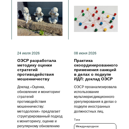
24 июля 2026
08 июня 2026
ОЭСР разработала
Практика
методику оценки
скоординированного
стратегий
применения санкций
противодействия
в делах о подкупе
мошенничеству
ИДЛ: доклад ОЭСР
Доклад «Оценка,
ОЭСР проанализировала
обновление и мониторинг
использование
стратегий
мультиюрисдикционного
противодействия
урегулирования в делах о
мошенничеству:
подкупе иностранных
методология» предлагает
должностных лиц.
структурированный подход
Тэги
к мониторингу, оценке и
регулярному обновлению
Международное