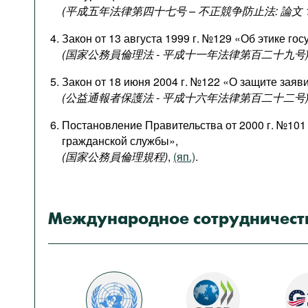
Подкасты
(平成五年法律第四十七号 – 不正競争防止法: 論文 1
Книжная полка
Закон от 13 августа 1999 г. №129 «Об этике го
(国家公務員倫理法 - 平成十一年法律第百二十九号
Закон от 18 июня 2004 г. №122 «О защите заяв
(公益通報者保護法 - 平成十六年法律第百二十二号
Постановление Правительства от 2000 г. №101
гражданской службы»,
(国家公務員倫理規程)
,
(яп.)
.
Международное сотрудничест