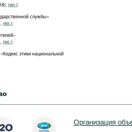
8)
,
(яп.)
;
сударственной службы»
)
,
(яп.)
;
ителей»
)
,
(яп.)
;
 «Кодекс этики национальной
во
Организация объ