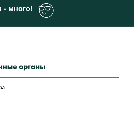
 - много!
нные органы
ра