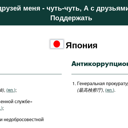
друзей меня - чуть-чуть, А с друзьями
Поддержать
Япония
Антикоррупцио
Генеральная прокурату
8)
,
(яп.)
;
(最高検察庁
)
,
(яп.)
.
твенной службе»
.)
;
ии недобросовестной