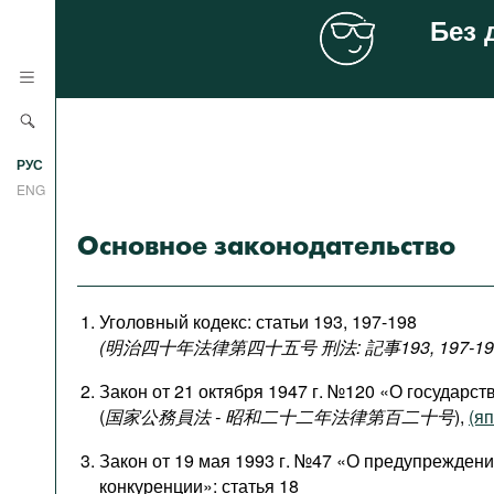
Без 
Новости
РУС
Аналитика
ENG
Профили
Основное законодательство
Стран
Ресурсы
Международных организаций
Литература
Уголовный кодекс: статьи 193, 197-198
О проекте
(明治四十年法律第四十五号 刑法: 記事193, 197-19
Сайты
Закон от 21 октября 1947 г. №120 «О государс
Документы международных
(
国家公務員法 - 昭和二十二年法律第百二十号
),
(яп
организаций
Фильмы
Закон от 19 мая 1993 г. №47 «О предупрежден
конкуренции»: статья 18