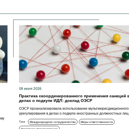
08 июня 2026
Практика скоординированного применения санкций 
делах о подкупе ИДЛ: доклад ОЭСР
ОЭСР проанализировала использование мультиюрисдикционного
урегулирования в делах о подкупе иностранных должностных лиц
ому
Тэги
Международное сотрудничество
Меры ответственности
Уголовное преследование