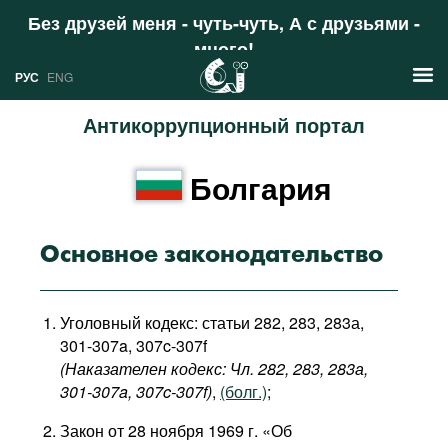
Без друзей меня - чуть-чуть, А с друзьями -
много!
Поддержать
РУС
ENG
Антикоррупционный портал
Новости
Болгария
РУС
Аналитика
ENG
Профили
Основное законодательство
Стран
Ресурсы
Уголовный кодекс: статьи 282, 283, 283а,
Международных организаций
Литература
301-307a, 307c-307f
О проекте
(Наказателен кодекс: Чл. 282, 283, 283а,
Сайты
301-307a,
307c-307f​)
,
(болг.)
;
Документы международных
Закон от 28 ноября 1969 г. «Об
организаций