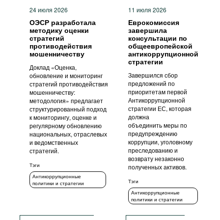
24 июля 2026
11 июля 2026
ОЭСР разработала
Еврокомиссия
методику оценки
завершила
стратегий
консультации по
противодействия
общеевропейской
мошенничеству
антикоррупционной
стратегии
Доклад «Оценка,
Завершился сбор
обновление и мониторинг
предложений по
стратегий противодействия
приоритетам первой
мошенничеству:
Антикоррупционной
методология» предлагает
стратегии ЕС, которая
структурированный подход
должна
к мониторингу, оценке и
объединить меры по
регулярному обновлению
предупреждению
национальных, отраслевых
коррупции, уголовному
и ведомственных
преследованию и
стратегий.
возврату незаконно
Тэги
полученных активов.
Антикоррупционные
Тэги
политики и стратегии
Антикоррупционные
политики и стратегии