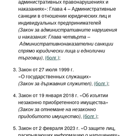
административных правонарушениях и
Фильмы
наказаниях»: Глава 4 – Административные
санкции в отношении юридических лиц и
Подкасты
индивидуальных предпринимателей
Книжная полка
(Закон за административните нарушения
и наказания: Глава четвърта –
Административнонаказателни санкции
спрямо юридически лица и еднолични
търговци)
,
(болг.)
;
Закон от 27 июля 1999 г.
«О государственных служащих»
(Закон за държавния служител)
,
(болг.)
;
Закон от 19 января 2018 г. «Об изъятии
незаконно приобретенного имущества»
(Закон за отнемане на незаконно
придобитото имущество)
,
(болг.)
;
Закон от 2 февраля 2023 г. «О защите лиц,
раскрывающих информацию о нарушениях»