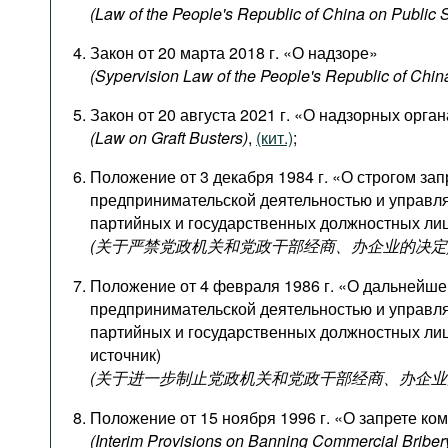
Подкасты
(Law of the People's Republic of China on Public 
Книжная полка
Закон от 20 марта 2018 г. «О надзоре»
(Sypervision Law of the People's Republic of Chin
Закон от 20 августа 2021 г. «О надзорных орга
(Law
on
Graft
Busters)
,
(кит.)
;
Положение от 3 декабря 1984 г. «О строгом за
предпринимательской деятельностью и управл
партийных и государственных должностных ли
(关于严禁党政机关和党政干部经商、办企业的决定
Положение от 4 февраля 1986 г. «О дальнейше
предпринимательской деятельностью и управл
партийных и государственных должностных ли
источник)
(关于进一步制止党政机关和党政干部经商、办企业
Положение от 15 ноября 1996 г. «О запрете ко
(Interim Provisions on Banning Commercial Briber