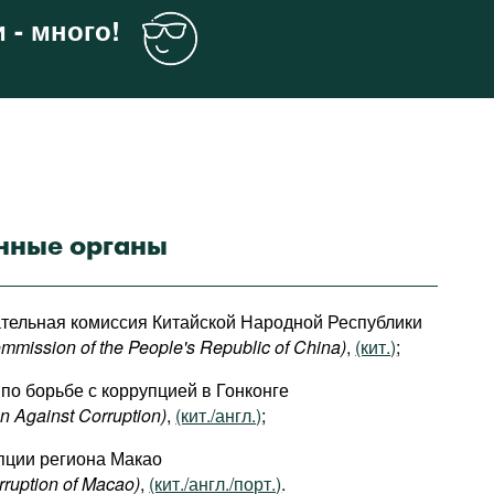
 - много!
нные органы
тельная комиссия Китайской Народной Республики
mmission of the People's Republic of China)
,
(кит.)
;
по борьбе с коррупцией в Гонконге
 Against Corruption)
,
(кит./англ.)
;
пции региона Макао
ruption of Macao)
,
(кит./англ./порт.)
.