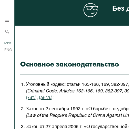
Без 
Новости
РУС
Аналитика
ENG
Профили
Основное законодательство
Стран
Ресурсы
Международных организаций
Литература
Уголовный кодекс: статьи 163-166, 169, 382-397,
О проекте
(Criminal Code: Articles 163-166, 169, 382-397, 3
Сайты
(кит.)
,
(англ.)
;
Документы международных
Закон от 2 сентября 1993 г. «О борьбе с недо
организаций
(Law of the People's Republic of China Against Un
Фильмы
Закон от 27 апреля 2005 г. «О государственной