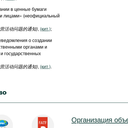
вании в ценные бумаги
и лицами» (неофициальный
营活动问题的通知)
,
(кит.)
;
 уведомления о создании
ственными органами и
 и государственных
营活动问题的通知)
,
(кит.)
.
во
Организация объ