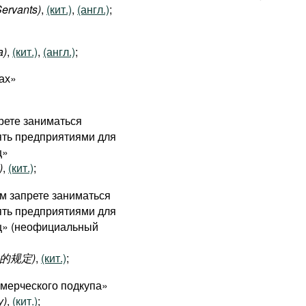
Servants)
,
(кит.)
,
(англ.)
;
a)
,
(кит.)
,
(англ.)
;
нах»
прете заниматься
ять предприятиями для
ц»
)
,
(кит.)
;
м запрете заниматься
ять предприятиями для
ц» (неофициальный
的规定)
,
(кит.)
;
ммерческого подкупа»
y)
,
(кит.)
;