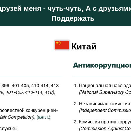
друзей меня - чуть-чуть, А с друзьями
Поддержать
Китай
Антикоррупцио
 399, 401-405, 410-414, 418
Национальная наблюда
99, 401-405, 410-414, 418)
,
(National Supervisory Co
Независимая комиссия 
бросовестной конкуренцией»
(Independent Commission
fair Competition)
,
(англ.)
;
Комиссия против корру
 службе»
(Commission Against Cor