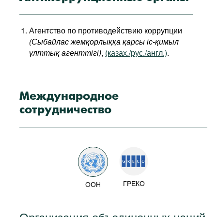
Агентство по противодействию коррупции
(Сыбайлас жемқорлыққа қарсы іс-қимыл
ұлттық агенттігі)
,
(казах./рус./англ.)
.
Международное
сотрудничество
ГРЕКО
ООН
Организация объединенных наций