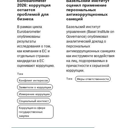
Eurobarometer
Базельский институт
2026: коррупция
оценил применение
остается
персональных
проблемой для
антикоррупционных
бизнеса
санкций
В рамках цикла
Базельский институт
Eurobarometer
управления (Basel Institute on
опубликованы
Governance) опубликовал
результаты
аналитический доклад о
исследования о том,
персональных
как компании в ЕС и
антикоррупционных санкциях
отдельных странах-
как инструменте воздействия
кандидатах в ЕС
на лиц, подозреваемых в
оценивают коррупцию.
причастности к серьезной
коррупции.
Тэги
Тэги
Меры ответственности
Конфликт интересов
Заявители о коррупции
Измерение коррупции
Социальный контекст
Коррупция в сфере
государственных
закупок