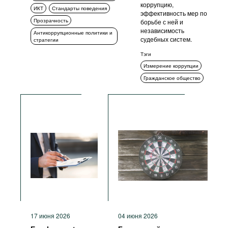
коррупцию,
ИКТ
Стандарты поведения
эффективность мер по
Прозрачность
борьбе с ней и
независимость
Антикоррупционные политики и
судебных систем.
стратегии
Тэги
Измерение коррупции
Гражданское общество
17 июня 2026
04 июня 2026