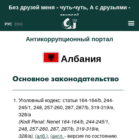
Без друзей меня - чуть-чуть, А с друзьями -
много!
Поддержать
РУС
ENG
Антикоррупционный портал
Новости
Албания
РУС
Аналитика
ENG
Профили
Основное законодательство
Стран
Ресурсы
Уголовный кодекс: статьи 164-164/b, 244-
Международных организаций
Литература
245/1, 248, 257-260, 287, 287/b, 319-319/e,
О проекте
328/a
Сайты
(Kodi Penal: Nenet 164-164/b, 244-245/1,
Документы международных
248, 257-260, 287, 287/b, 319-319/e,
организаций
328/a),
(алб.)
,
(англ.
- версия по состоянию