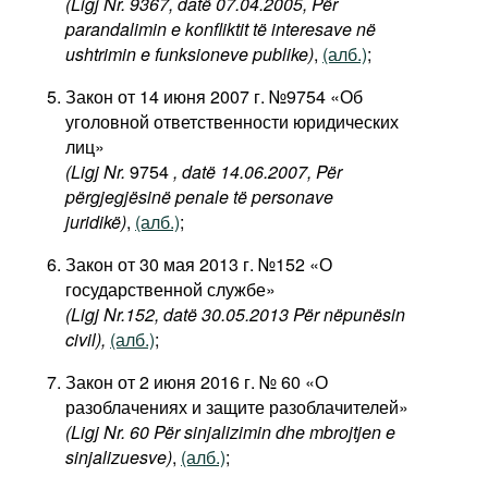
(Ligj Nr. 9367, datë 07.04.2005, Për
parandalimin e konfliktit të interesave në
ushtrimin e funksioneve publike)
,
(алб.)
;
Закон от 14 июня 2007 г. №9754 «Об
уголовной ответственности юридических
лиц»
(Ligj Nr.
9754
, datë 14.06.2007, Për
përgjegjësinë penale të personave
juridikë)
,
(алб.)
;
Закон от 30 мая 2013 г. №152 «О
государственной службе»
(Ligj Nr.152, datë 30.05.2013 Për nëpunësin
civil),
(алб.)
;
Закон от 2 июня 2016 г. № 60 «О
разоблачениях и защите разоблачителей»
(Ligj Nr. 60 Për sinjalizimin dhe mbrojtjen e
sinjalizuesve)
,
(алб.)
;