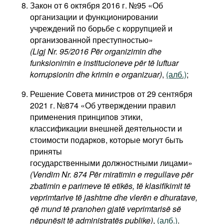
Закон от 6 октября 2016 г. №95 «Об
организации и функционировании
учреждений по борьбе с коррупцией и
организованной преступностью»
(Ligj Nr. 95/2016 Për organizimin dhe
funksionimin e institucioneve për të luftuar
korrupsionin dhe krimin e organizuar)
,
(алб.)
;
Решение Совета министров от 29 сентября
2021 г. №874 «Об утверждении правил
применения принципов этики,
классификации внешней деятельности и
стоимости подарков, которые могут быть
приняты
государственными должностными лицами»
(Vendim Nr. 874 Për miratimin e rregullave për
zbatimin e parimeve të etikës, të klasifikimit të
veprimtarive të jashtme dhe vlerën e dhuratave,
që mund të pranohen gjatë veprimtarisë së
nëpunësit të administratës publike)
,
(алб.)
.