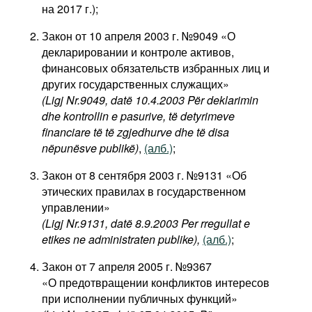
на 2017 г.);
Фильмы
Закон от 10 апреля 2003 г. №9049 «О
Подкасты
декларировании и контроле активов,
Книжная полка
финансовых обязательств избранных лиц и
других государственных служащих»
(Ligj Nr.9049, datë 10.4.2003 Për deklarimin
dhe kontrollin e pasurive, të detyrimeve
financiare të të zgjedhurve dhe të disa
nëpunësve publikë)
,
(алб.)
;
Закон от 8 сентября 2003 г. №9131 «Об
этических правилах в государственном
управлении»
(Ligj Nr.9131, datë 8.9.2003 Per rregullat e
etikes ne administraten publike),
(алб.)
;
Закон от 7 апреля 2005 г. №9367
«О предотвращении конфликтов интересов
при исполнении публичных функций»