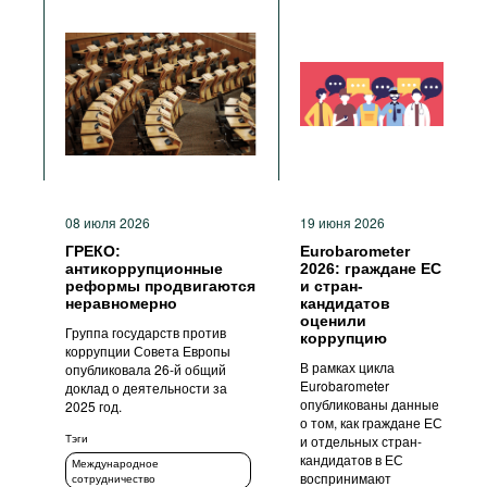
08 июля 2026
19 июня 2026
ГРЕКО:
Eurobarometer
антикоррупционные
2026: граждане ЕС
реформы продвигаются
и стран-
неравномерно
кандидатов
оценили
Группа государств против
коррупцию
коррупции Совета Европы
В рамках цикла
опубликовала 26-й общий
Eurobarometer
доклад о деятельности за
опубликованы данные
2025 год.
о том, как граждане ЕС
Тэги
и отдельных стран-
кандидатов в ЕС
Международное
воспринимают
сотрудничество