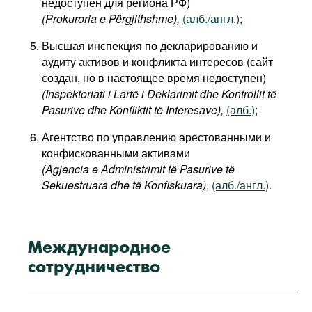
недоступен для региона РФ)
(Prokuroria e Përgjithshme),
(алб./англ.)
;
Высшая инспекция по декларированию и
аудиту активов и конфликта интересов (сайт
создан, но в настоящее время недоступен)
(Inspektoriati i Lartë i Deklarimit dhe Kontrollit të
Pasurive dhe Konfliktit të Interesave),
(алб.)
;
Агентство по управлению арестованными и
конфискованными активами
(Agjencia e Administrimit të Pasurive të
Sekuestruara dhe të Konfiskuara)
,
(алб./англ.)
.
Международное
сотрудничество