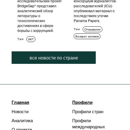
исследовательский проект
консорциум журналистов-
BridgeGap* представил
расследователей (ICIJ)
аналитический обзор
опубликовал материал о
литературы о
последствиях утечки
технологических
Panama Papers.
достижениях в сфере
Тэги
Отмывание
борьбы с коррупцией.
Возврат активов
Тэги
ИКТ
все новости по стране
Главная
Профили
Новости
Профили стран
Аналитика
Профили
международных
О проекте