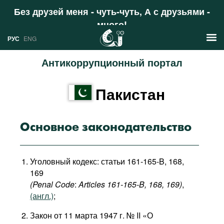
Без друзей меня - чуть-чуть, А с друзьями -
много!
Поддержать
РУС
ENG
Антикоррупционный портал
Новости
Пакистан
РУС
Аналитика
ENG
Профили
Основное законодательство
Стран
Ресурсы
Уголовный кодекс: статьи 161-165-B, 168,
Международных организаций
Литература
169
О проекте
(Penal
Code
:
Articles
161-165-
B
, 168, 169)
,
Сайты
(англ.)
;
Документы международных
Закон от 11 марта 1947 г. № II «О
организаций