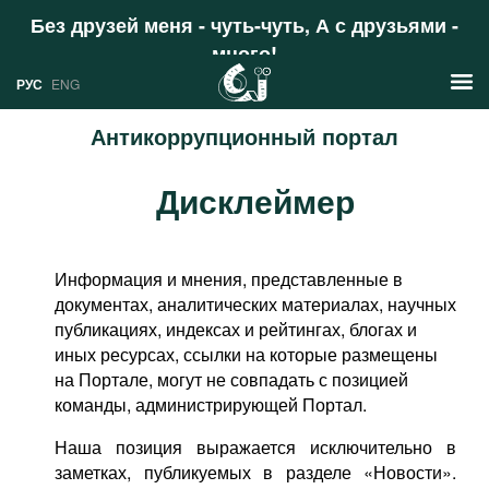
Без друзей меня - чуть-чуть, А с друзьями -
много!
Поддержать
РУС
ENG
Антикоррупционный портал
Новости
Дисклеймер
РУС
Аналитика
ENG
Профили
Информация и мнения, представленные в
документах, аналитических материалах, научных
Стран
Ресурсы
публикациях, индексах и рейтингах, блогах и
иных ресурсах, ссылки на которые размещены
Международных организаций
Литература
О проекте
на Портале, могут не совпадать с позицией
команды, администрирующей Портал.
Сайты
Документы международных
Наша позиция выражается исключительно в
организаций
заметках, публикуемых в разделе «Новости».