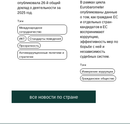
В рамках цикла
опубликовала 26-й общий
Eurobarometer
доклад о деятельности за
опубликованы данные
2025 год.
о том, как граждане ЕС
Тэги
и отдельных стран-
кандидатов в ЕС
Международное
воспринимают
сотрудничество
коррупцию,
ИКТ
Стандарты поведения
эффективность мер по
Прозрачность
борьбе с ней и
независимость
Антикоррупционные политики и
судебных систем.
стратегии
Тэги
Измерение коррупции
Гражданское общество
все новости по стране