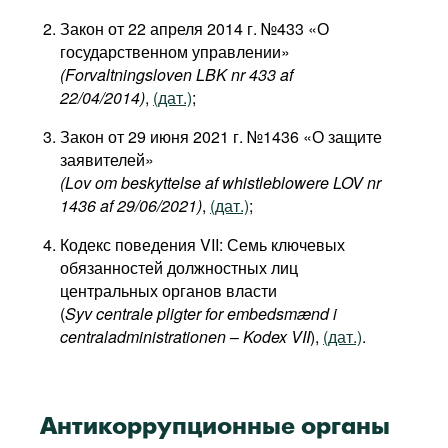
Фильмы
Закон от 22 апреля 2014 г. №433 «О
государственном управлении»
Подкасты
(Forvaltningsloven LBK nr 433 af
Книжная полка
22/04/2014)
,
(дат.)
;
Закон от 29 июня 2021 г. №1436 «О защите
заявителей»
(Lov om beskyttelse af whistleblowere LOV nr
1436 af 29/06/2021)
,
(дат.)
;
Кодекс поведения VII: Семь ключевых
обязанностей должностных лиц
центральных органов власти
(
Syv centrale pligter for embedsmænd i
centraladministrationen
–
Kodex VII
),
(дат.)
.
Антикоррупционные органы