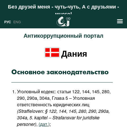
Без друзей меня - чуть-чуть, А с друзьями -
много!
Поддержать
РУС
ENG
Антикоррупционный портал
Новости
Дания
РУС
Аналитика
ENG
Профили
Основное законодательство
Стран
Ресурсы
Уголовный кодекс: статьи 122, 144, 145, 280,
Международных организаций
Литература
290, 290a, 304a, Глава 5 – Уголовная
О проекте
ответственность юридических лиц
Сайты
(Straffeloven: § 122, 144, 145, 280, 290, 290a,
Документы международных
304a, 5. kapitel
–
Strafansvar for juridiske
организаций
personer​)
,
(дат.)
;