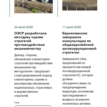
24 июля 2026
11 июля 2026
ОЭСР разработала
Еврокомиссия
методику оценки
завершила
стратегий
консультации по
противодействия
общеевропейской
мошенничеству
антикоррупционной
стратегии
Доклад «Оценка,
Завершился сбор
обновление и мониторинг
предложений по
стратегий противодействия
приоритетам первой
мошенничеству:
Антикоррупционной
методология» предлагает
стратегии ЕС, которая
структурированный подход
должна
к мониторингу, оценке и
объединить меры по
регулярному обновлению
предупреждению
национальных, отраслевых
коррупции, уголовному
и ведомственных
преследованию и
стратегий.
возврату незаконно
Тэги
полученных активов.