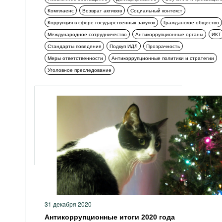
Комплаенс
Возврат активов
Социальный контекст
Коррупция в сфере государственных закупок
Гражданское общество
Международное сотрудничество
Антикоррупционные органы
ИКТ
Стандарты поведения
Подкуп ИДЛ
Прозрачность
Меры ответственности
Антикоррупционные политики и стратегии
Уголовное преследование
31 декабря 2020
Антикоррупционные итоги 2020 года