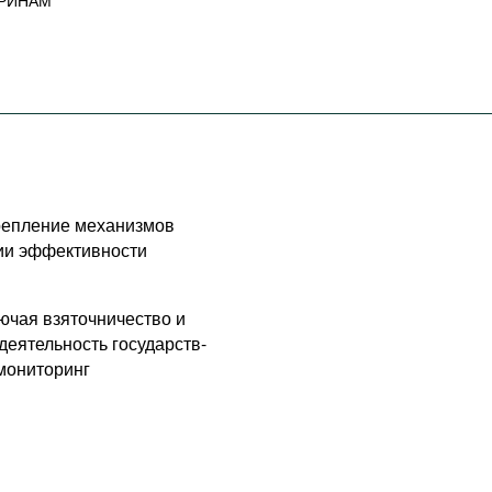
РИНАМ
крепление механизмов
тии эффективности
ючая взяточничество и
еятельность государств-
мониторинг