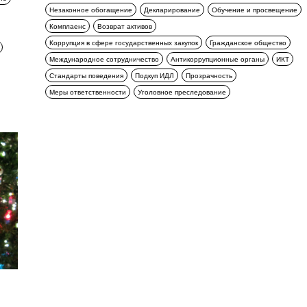
Незаконное обогащение
Декларирование
Обучение и просвещение
Комплаенс
Возврат активов
Коррупция в сфере государственных закупок
Гражданское общество
Международное сотрудничество
Антикоррупционные органы
ИКТ
Стандарты поведения
Подкуп ИДЛ
Прозрачность
Меры ответственности
Уголовное преследование