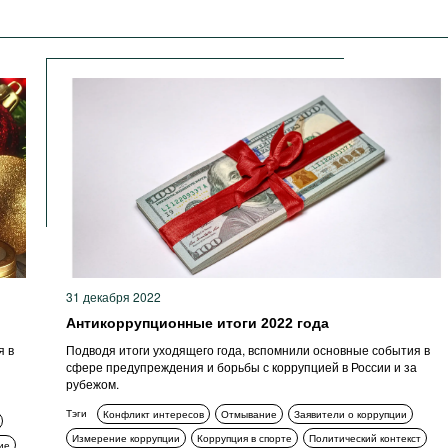
31 декабря 2022
Антикоррупционные итоги 2022 года
я в
Подводя итоги уходящего года, вспомнили основные события в
сфере предупреждения и борьбы с коррупцией в России и за
рубежом.
Тэги
Конфликт интересов
Отмывание
Заявители о коррупции
Измерение коррупции
Коррупция в спорте
Политический контекст
ие