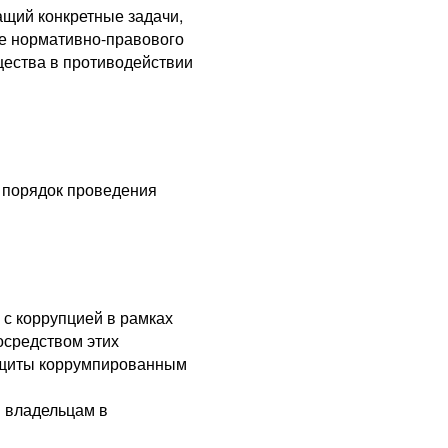
ащий конкретные задачи,
ре нормативно-правового
щества в противодействии
и порядок проведения
с коррупцией в рамках
осредством этих
защиты коррумпированным
м владельцам в