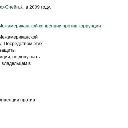
оф-Спейн
в 2009 году.
 Межамериканской конвенции против коррупции
 Межамериканской
у. Посредством этих
 защиты
ции, не допускать
м владельцам в
онвенции против