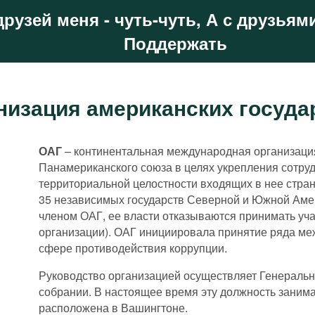
друзей меня - чуть-чуть, А с друзьями
Поддержать
низация американских госуда
ОАГ
Работа ОАГ по противодействию коррупции преиму
Мониторинг осуществления МАКПК проводится в не
– континентальная международная организация,
Панамериканского союза в целях укрепления сотруд
Межамериканской конвенции против коррупции
отдельным темам, затронутым в МАКПК.
территориальной целостности входящих в нее стра
силу в 1997. Конвенцию ратифицировали 34 участни
В проведении оценки ключевую роль играет Комитет 
35 независимых государств Северной и Южной Аме
МАКПК стала первой международной конвенцией, 
каждого этапа мониторинга отдельный вопросник, к
членом ОАГ, ее власти отказываются принимать уч
противодействия коррупции. По своему содержани
участницы. После заполнения опросника подгруппа 
организации). ОАГ инициировала принятие ряда меж
Конвенции ООН против коррупции. Она затрагивает 
проведение оценки конкретной страны, посещает оц
сфере противодействия коррупции.
криминализация отдельных коррупционных деяний, 
сотрудниками профильных ведомств и представител
Руководство организацией осуществляет Генеральн
незаконного обогащения, а также международное с
готовится проект странового отчета, который по п
собрании. В настоящее время эту должность занима
правового и технического взаимодействия, выдачи
корректируется и принимается на пленарном заседа
расположена в Вашингтоне.
ареста и конфискации имущества или доходов, полу