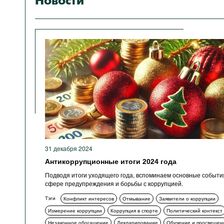
Новости
31 декабря 2024
Антикоррупционные итоги 2024 года
Подводя итоги уходящего года, вспоминаем основные событи
сфере предупреждения и борьбы с коррупцией.
Тэги
Конфликт интересов
Отмывание
Заявители о коррупции
Измерение коррупции
Коррупция в спорте
Политический контекст
Незаконное обогащение
Декларирование
Обучение и просвещен