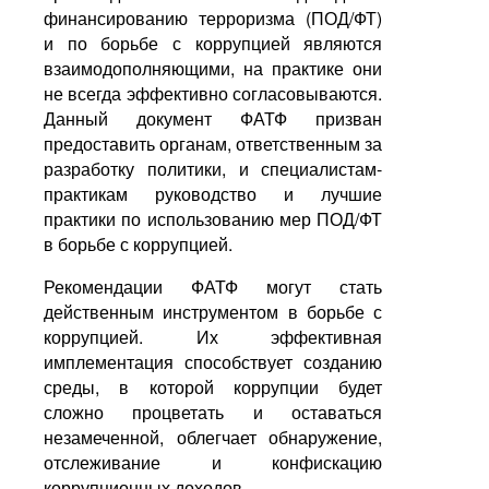
финансированию терроризма (ПОД/ФТ)
ИЗРАИЛЬ
ТУРЦИЯ
и по борьбе с коррупцией являются
взаимодополняющими, на практике они
ИНДИЯ
ФИНЛЯНДИЯ
не всегда эффективно согласовываются.
Данный документ ФАТФ призван
ИРЛАНДИЯ
ФРАНЦИЯ
предоставить органам, ответственным за
разработку политики, и специалистам-
ИСЛАНДИЯ
ШВЕЙЦАРИЯ
практикам руководство и лучшие
практики по использованию мер ПОД/ФТ
ИСПАНИЯ
ШВЕЦИЯ
в борьбе с коррупцией.
ИТАЛИЯ
ЮАР
Рекомендации ФАТФ могут стать
действенным инструментом в борьбе с
КАНАДА
ЮЖНАЯ КОРЕЯ
коррупцией. Их эффективная
имплементация способствует созданию
среды, в которой коррупции будет
КИТАЙ
ЯПОНИЯ
сложно процветать и оставаться
незамеченной, облегчает обнаружение,
ЛЮКСЕМБУРГ
отслеживание и конфискацию
коррупционных доходов.