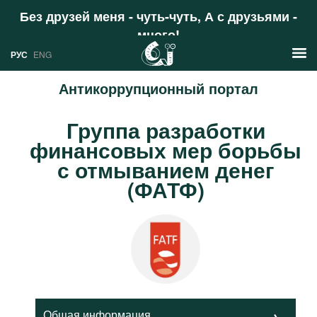
Без друзей меня - чуть-чуть, А с друзьями -
много!
Поддержать
РУС
ENG
Антикоррупционный портал
Новости
Группа разработки
РУС
финансовых мер борьбы
Аналитика
ENG
с отмыванием денег
Профили
(ФАТФ)
Стран
Ресурсы
Международных организаций
Литература
О проекте
Сайты
Документы международных
организаций
Общая информация