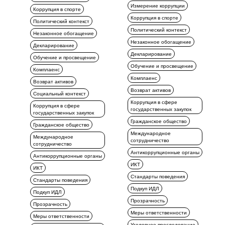
Измерение коррупции
Коррупция в спорте
Коррупция в спорте
Политический контекст
Политический контекст
Незаконное обогащение
Незаконное обогащение
Декларирование
Декларирование
Обучение и просвещение
Обучение и просвещение
Комплаенс
Комплаенс
Возврат активов
Возврат активов
Социальный контекст
Коррупция в сфере
Коррупция в сфере
государственных закупок
государственных закупок
Гражданское общество
Гражданское общество
Международное
Международное
сотрудничество
сотрудничество
Антикоррупционные органы
Антикоррупционные органы
ИКТ
ИКТ
Стандарты поведения
Стандарты поведения
Подкуп ИДЛ
Подкуп ИДЛ
Прозрачность
Прозрачность
Меры ответственности
Меры ответственности
Уголовное преследование