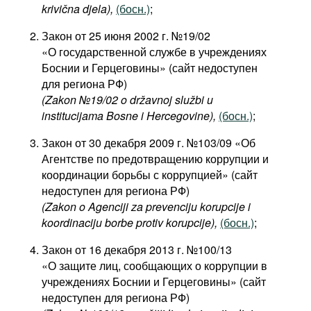
krivična djela
),
(босн.)
;
Фильмы
Закон от 25 июня 2002 г. №19/02
Подкасты
«О государственной службе в учреждениях
Книжная полка
Боснии и Герцеговины» (сайт недоступен
для региона РФ)
(Zakon №19/02 o državnoj službi u
institucijama Bosne i Hercegovine),
(босн.)
;
Закон от 30 декабря 2009 г. №103/09 «Об
Агентстве по предотвращению коррупции и
координации борьбы с коррупцией» (сайт
недоступен для региона РФ)
(Zakon o Agenciji za prevenciju korupcije i
koordinaciju borbe protiv korupcije),
(босн.)
;
Закон от 16 декабря 2013 г. №100/13
«О защите лиц, сообщающих о коррупции в
учреждениях Боснии и Герцеговины» (сайт
недоступен для региона РФ)