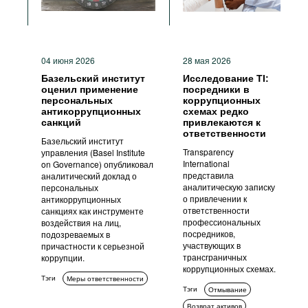
04 июня 2026
28 мая 2026
Базельский институт
Исследование TI:
оценил применение
посредники в
персональных
коррупционных
антикоррупционных
схемах редко
санкций
привлекаются к
ответственности
Базельский институт
Transparency
управления (Basel Institute
International
on Governance) опубликовал
представила
аналитический доклад о
аналитическую записку
персональных
о привлечении к
антикоррупционных
ответственности
санкциях как инструменте
профессиональных
воздействия на лиц,
посредников,
подозреваемых в
участвующих в
причастности к серьезной
трансграничных
коррупции.
коррупционных схемах.
Тэги
Меры ответственности
Тэги
Отмывание
Возврат активов