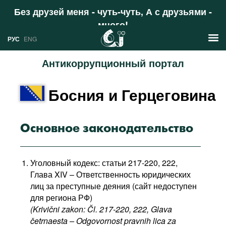
Без друзей меня - чуть-чуть, А с друзьями -
много!
Поддержать
РУС
ENG
Антикоррупционный портал
Новости
Босния и Герцеговина
РУС
Аналитика
ENG
Профили
Основное законодательство
Стран
Ресурсы
Уголовный кодекс: статьи 217-220, 222,
Международных организаций
Литература
Глава XIV – Ответственность юридических
О проекте
лиц за преступные деяния (сайт недоступен
Сайты
для региона РФ)
Документы международных
(Krivični zakon: Čl. 217-220, 222, Glava
организаций
četrnaesta – Odgovornost pravnih lica za