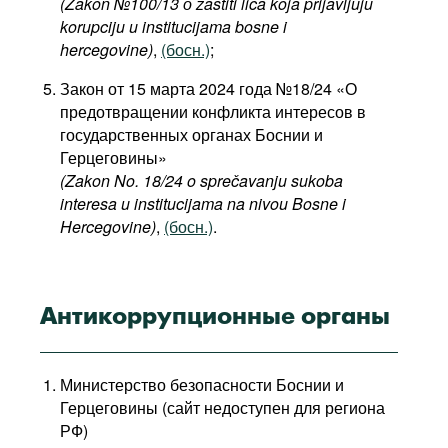
(Zakon №100/13 о zaštiti lica koja prijavljuju
korupciju u institucijama bosne i
hercegovine)
,
(босн.)
;
Закон от 15 марта 2024 года №18/24 «О
предотвращении конфликта интересов в
государственных органах Боснии и
Герцеговины»
(Zakon No. 18/24 o sprečavanju sukoba
interesa u institucijama na nivou Bosne i
Hercegovine)
,
(босн.)
.
Антикоррупционные органы
Министерство безопасности Боснии и
Герцеговины (сайт недоступен для региона
РФ)