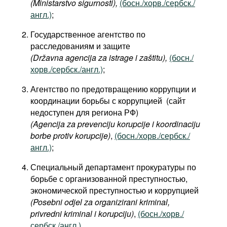
(Ministarstvo sigurnosti),
(босн./хорв./сербск./
англ.)
;
Государственное агентство по
расследованиям и защите
(Državna agencija za istrage i zaštitu),
(босн./
хорв./сербск./англ.)
;
Агентство по предотвращению коррупции и
координации борьбы с коррупцией (сайт
недоступен для региона РФ)
(Agencija za prevenciju korupcije i koordinaciju
borbe protiv korupcije)
,
(босн./хорв./сербск./
англ.)
;
Специальный департамент прокуратуры по
борьбе с организованной преступностью,
экономической преступностью и коррупцией
(Posebni odjel za organizirani kriminal,
privredni kriminal i korupciju)
,
(босн./хорв./
сербск./англ.)
.