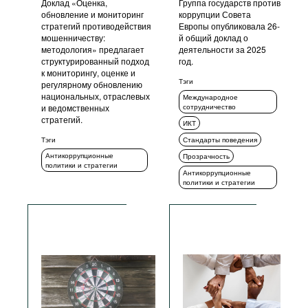
Доклад «Оценка,
Группа государств против
обновление и мониторинг
коррупции Совета
стратегий противодействия
Европы опубликовала 26-
мошенничеству:
й общий доклад о
методология» предлагает
деятельности за 2025
структурированный подход
год.
к мониторингу, оценке и
Тэги
регулярному обновлению
национальных, отраслевых
Международное
и ведомственных
сотрудничество
стратегий.
ИКТ
Тэги
Стандарты поведения
Антикоррупционные
Прозрачность
политики и стратегии
Антикоррупционные
политики и стратегии