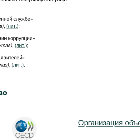
венной службе»
s)
,
(лит.)
;
ении коррупции»
tymas)
,
(лит.)
;
заявителей»
mas)
,
(лит.)
.
во
Организация объ