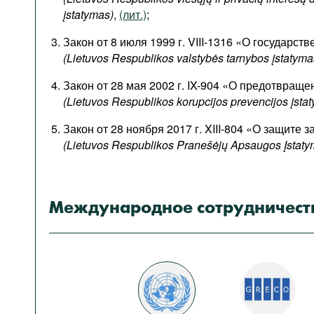
Подкасты
įstatymas)
,
(лит.)
;
Книжная полка
Закон от 8 июля 1999 г. VIII-1316 «О государст
(Lietuvos Respublikos valstybės tarnybos įstatyma
Закон от 28 мая 2002 г. IX-904 «О предотвращ
(Lietuvos Respublikos korupcijos prevencijos įsta
Закон от 28 ноября 2017 г. XIII-804 «О защите 
(Lietuvos Respublikos Pranešėjų Apsaugos Įstaty
Международное сотрудничест