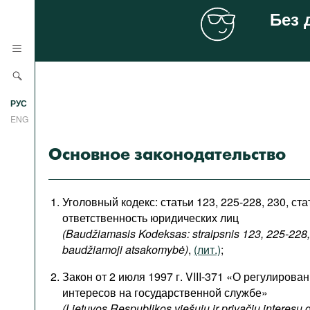
Без 
Новости
РУС
Аналитика
ENG
Профили
Основное законодательство
Стран
Ресурсы
Международных организаций
Литература
Уголовный кодекс: статьи 123, 225-228, 230, ст
О проекте
ответственность юридических лиц
Сайты
(Baudžiamasis Kodeksas: straipsnis 123, 225-228,
Документы международных
baudžiamoji atsakomybė)
,
(лит.)
;
организаций
Закон от 2 июля 1997 г. VIII-371 «О регулиров
Фильмы
интересов на государственной службе»
(Lietuvos Respublikos viešųjų ir privačių interesų 