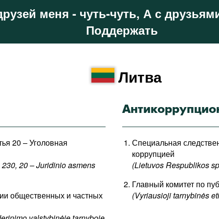
друзей меня - чуть-чуть, А с друзьями
Поддержать
Литва
Антикоррупцио
атья 20 – Уголовная
Специальная следствен
коррупцией
 230, 20 – Juridinio asmens
(Lietuvos Respublikos sp
Главный комитет по пу
ании общественных и частных
(Vyriausioji tarnybinės et
derinimo valstybinėje tarnyboje