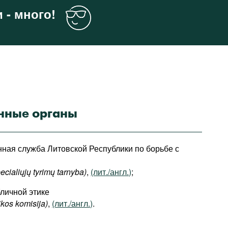
 - много!
нные органы
ная служба Литовской Республики по борьбе с
ecialiųjų tyrimų tarnyba
)
,
(лит./англ.)
;
бличной этике
ikos komisija)
,
(лит./англ.)
.