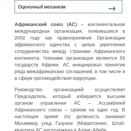
Фильмы
Оценочный механизм
Подкасты
Африканский союз (АС)
– континентальная
Книжная полка
международная организация, появившаяся в
2002 году как правопреемник Организации
африканского единства с целью укрепления
сотрудничества между странами Африканского
континента. Членами организации являются 55
государств Африки. АС инициировал принятие
ряда межафриканских соглашений, в том числе и
в сфере противодействия коррупции.
Руководство организацией осуществляет
Председатель, который избирается высшим
органом управления АС – Ассамблеей
Африканского союза – сроком на один год. В
настоящее время эту должность занимает
Мухаммед ульд Газуани (Мавритания). Штаб-
квартира АС расположена в Аддис-Абебе.