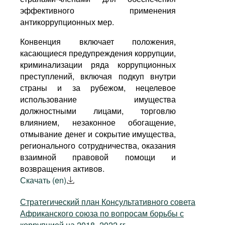
ЗАМБИЯ
СЬЕРРА-ЛЕОНЕ
эффективного применения
антикоррупционных мер.
ЗИМБАБВЕ
ТАНЗАНИЯ
Конвенция включает положения,
касающиеся предупреждения коррупции,
КАБО-ВЕРДЕ
ТОГО
криминализации ряда коррупционных
преступлений, включая подкуп внутри
КАМЕРУН
ТУНИС
страны и за рубежом, нецелевое
использование имущества
КЕНИЯ
УГАНДА
должностными лицами, торговлю
влиянием, незаконное обогащение,
КОМОРЫ
ЦАР
отмывание денег и сокрытие имущества,
регионального сотрудничества, оказания
КОТ-Д'ИВУАР
ЧАД
взаимной правовой помощи и
возвращения активов.
ЭКВАТОРИАЛЬНАЯ
ЛЕСОТО
Скачать (en)
ГВИНЕЯ
Стратегический план Консультативного совета
ЛИБЕРИЯ
ЭРИТРЕЯ
Африканского союза по вопросам борьбы с
коррупцией на 2018–2022 гг.