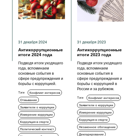
31 декабря 2024
31 декабря 2023
Антикоррупционные
Антикоррупционные
итоги 2024 года
итоги 2023 года
Подводя итоги уходящего
Подводя итоги уходящего
года, вспоминаем
года, вспоминаем
основные события в
основные события в
сфере предупреждения и
сфере предупреждения и
борьбы с коррупцией.
борьбы с коррупцией в
России и за рубежом.
Тэги
Конфликт интересов
Тэги
Конфликт интересов
Отмывание
Заявители о коррупции
Заявители о коррупции
Измерение коррупции
Измерение коррупции
Коррупция в спорте
Коррупция в спорте
Незаконное обогащение
Политический контекст
Декларирование