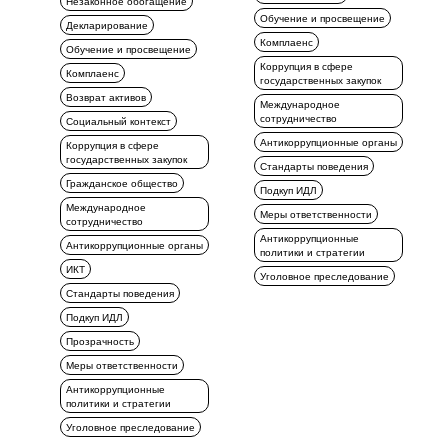
Незаконное обогащение
Обучение и просвещение
Декларирование
Комплаенс
Обучение и просвещение
Коррупция в сфере
Комплаенс
государственных закупок
Возврат активов
Международное
сотрудничество
Социальный контекст
Антикоррупционные органы
Коррупция в сфере
государственных закупок
Стандарты поведения
Гражданское общество
Подкуп ИДЛ
Международное
Меры ответственности
сотрудничество
Антикоррупционные
Антикоррупционные органы
политики и стратегии
ИКТ
Уголовное преследование
Стандарты поведения
Подкуп ИДЛ
Прозрачность
Меры ответственности
Антикоррупционные
политики и стратегии
Уголовное преследование