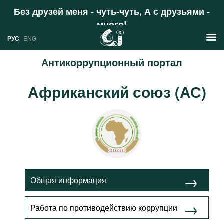
Без друзей меня - чуть-чуть, А с друзьями -
много!
Поддержать
РУС
ENG
Антикоррупционный портал
Новости
Африканский союз (АС)
РУС
Аналитика
ENG
Профили
Стран
Ресурсы
Международных организаций
Литература
О проекте
Общая информация
Сайты
Документы международных
Работа по противодействию коррупции
организаций