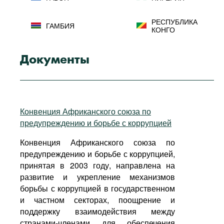
РЕСПУБЛИКА
ГАМБИЯ
КОНГО
ГАНА
РУАНДА
Документы
САН-ТОМЕ И
ГВИНЕЯ
ПРИНСИПИ
СЕЙШЕЛЬСКИЕ
Конвенция Африканского союза по
ГВИНЕЯ-БИСАУ
ОСТРОВА
предупреждению и борьбе с коррупцией
Конвенция Африканского союза по
ДЕМОКРАТИЧЕСКАЯ
РЕСПУБЛИКА
СЕНЕГАЛ
предупреждению и борьбе с коррупцией,
КОНГО
принятая в 2003 году, направлена на
развитие и укрепление механизмов
ДЖИБУТИ
СОМАЛИ
борьбы с коррупцией в государственном
и частном секторах, поощрение и
ЕГИПЕТ
СУДАН
поддержку взаимодействия между
странами-членами для обеспечения