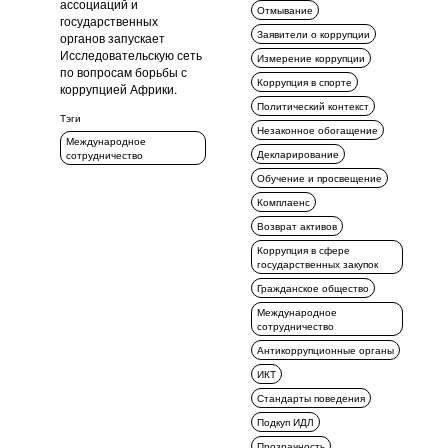
ассоциаций и
Отмывание
государственных
Заявители о коррупции
органов запускает
Исследовательскую сеть
Измерение коррупции
по вопросам борьбы с
Коррупция в спорте
коррупцией Африки.
Политический контекст
Тэги
Незаконное обогащение
Международное
Декларирование
сотрудничество
Обучение и просвещение
Комплаенс
Возврат активов
Коррупция в сфере
государственных закупок
Гражданское общество
Международное
сотрудничество
Антикоррупционные органы
ИКТ
Стандарты поведения
Подкуп ИДЛ
Прозрачность