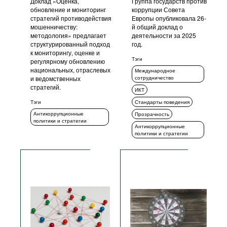
Доклад «Оценка,
Группа государств против
обновление и мониторинг
коррупции Совета
стратегий противодействия
Европы опубликовала 26-
мошенничеству:
й общий доклад о
методология» предлагает
деятельности за 2025
структурированный подход
год.
к мониторингу, оценке и
Тэги
регулярному обновлению
национальных, отраслевых
Международное
и ведомственных
сотрудничество
стратегий.
ИКТ
Тэги
Стандарты поведения
Антикоррупционные
Прозрачность
политики и стратегии
Антикоррупционные
политики и стратегии