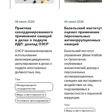
08 июня 2026
04 июня 2026
Практика
Базельский институт
скоординированного
оценил применение
применения санкций
персональных
в делах о подкупе
антикоррупционных
ИДЛ: доклад ОЭСР
санкций
ОЭСР проанализировала
Базельский институт
использование
управления (Basel Institute
мультиюрисдикционного
on Governance)
урегулирования в делах о
опубликовал
подкупе иностранных
аналитический доклад о
должностных лиц.
персональных
антикоррупционных
Тэги
санкциях как инструменте
воздействия на лиц,
Международное
сотрудничество
подозреваемых в
причастности к серьезной
Меры ответственности
коррупции.
Уголовное преследование
Тэги
Меры ответственности