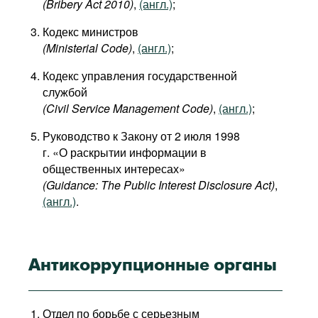
(Bribery Act 2010)
,
(англ.)
;
Фильмы
Кодекс министров
Подкасты
(Ministerial Code)
,
(англ.)
;
Книжная полка
Кодекс управления государственной
службой
(Civil Service Management Code)
,
(англ.)
;
Руководство к Закону от 2 июля 1998
г. «О раскрытии информации в
общественных интересах»
(Guidance: The Public Interest Disclosure Act)
,
(англ.)
.
Антикоррупционные органы
Отдел по борьбе с серьезным