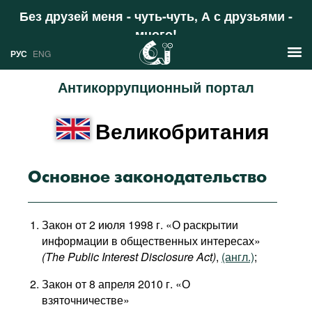
Без друзей меня - чуть-чуть, А с друзьями -
много!
Поддержать
РУС
ENG
Антикоррупционный портал
Новости
Великобритания
РУС
Аналитика
ENG
Профили
Основное законодательство
Стран
Ресурсы
Закон от 2 июля 1998 г. «О раскрытии
Международных организаций
Литература
информации в общественных интересах»
О проекте
(The Public Interest Disclosure Act)
,
(англ.)
;
Сайты
Закон от 8 апреля 2010 г. «О
Документы международных
взяточничестве»
организаций