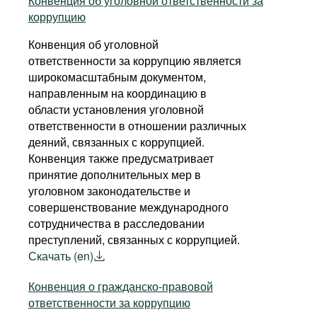
Конвенция об уголовной ответственности за
коррупцию
ГЕРМАНИЯ
СЕРБИЯ
Конвенция об уголовной
ответственности за коррупцию является
ГРЕЦИЯ
СЛОВАКИЯ
широкомасштабным документом,
направленным на координацию в
ГРУЗИЯ
СЛОВЕНИЯ
области установления уголовной
ответственности в отношении различных
ДАНИЯ
США
деяний, связанных с коррупцией.
Конвенция также предусматривает
ИРЛАНДИЯ
ТУРЦИЯ
принятие дополнительных мер в
уголовном законодательстве и
ИСЛАНДИЯ
УКРАИНА
совершенствование международного
сотрудничества в расследовании
ИСПАНИЯ
ФИНЛЯНДИЯ
преступлений, связанных с коррупцией.
Скачать (en)
ИТАЛИЯ
ФРАНЦИЯ
Конвенция о гражданско-правовой
ответственности за коррупцию
КАЗАХСТАН
ХОРВАТИЯ