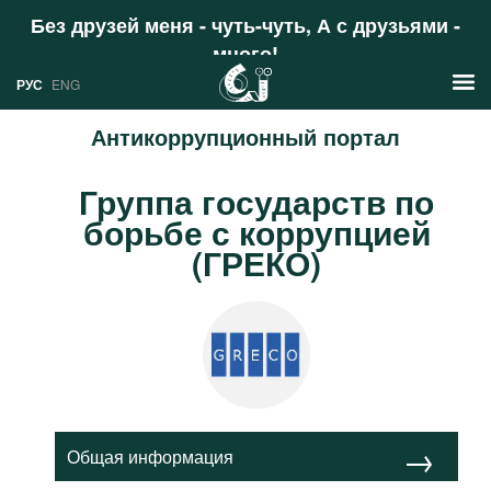
Без друзей меня - чуть-чуть, А с друзьями -
много!
Поддержать
РУС
ENG
Антикоррупционный портал
Новости
Группа государств по
РУС
борьбе с коррупцией
Аналитика
ENG
(ГРЕКО)
Профили
Стран
Ресурсы
Международных организаций
Литература
О проекте
Сайты
Документы международных
Общая информация
организаций