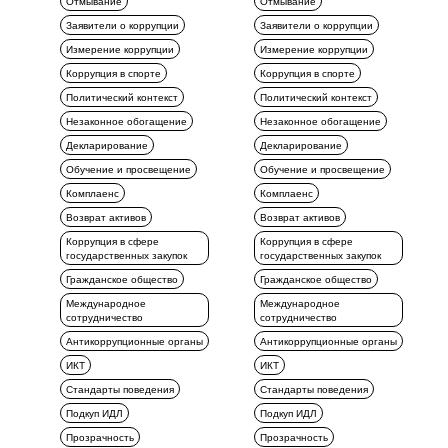
Отмывание
Отмывание
Заявители о коррупции
Заявители о коррупции
Измерение коррупции
Измерение коррупции
Коррупция в спорте
Коррупция в спорте
Политический контекст
Политический контекст
Незаконное обогащение
Незаконное обогащение
Декларирование
Декларирование
Обучение и просвещение
Обучение и просвещение
Комплаенс
Комплаенс
Возврат активов
Возврат активов
Коррупция в сфере
Коррупция в сфере
государственных закупок
государственных закупок
Гражданское общество
Гражданское общество
Международное
Международное
сотрудничество
сотрудничество
Антикоррупционные органы
Антикоррупционные органы
ИКТ
ИКТ
Стандарты поведения
Стандарты поведения
Подкуп ИДЛ
Подкуп ИДЛ
Прозрачность
Прозрачность