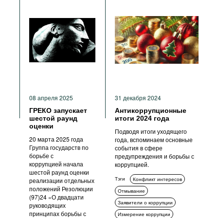
08 апреля 2025
31 декабря 2024
ГРЕКО запускает
Антикоррупционные
шестой раунд
итоги 2024 года
оценки
Подводя итоги уходящего
20 марта 2025 года
года, вспоминаем основные
Группа государств по
события в сфере
борьбе с
предупреждения и борьбы с
коррупцией начала
коррупцией.
шестой раунд оценки
Тэги
Конфликт интересов
реализации отдельных
положений Резолюции
Отмывание
(97)24 «О двадцати
Заявители о коррупции
руководящих
принципах борьбы с
Измерение коррупции