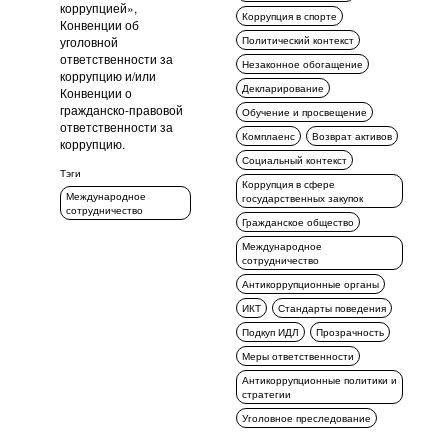
коррупцией»,
Коррупция в спорте
Конвенции об
уголовной
Политический контекст
ответственности за
Незаконное обогащение
коррупцию и/или
Декларирование
Конвенции о
гражданско-правовой
Обучение и просвещение
ответственности за
Комплаенс
Возврат активов
коррупцию.
Социальный контекст
Тэги
Коррупция в сфере
Международное
государственных закупок
сотрудничество
Гражданское общество
Международное
сотрудничество
Антикоррупционные органы
ИКТ
Стандарты поведения
Подкуп ИДЛ
Прозрачность
Меры ответственности
Антикоррупционные политики и
стратегии
Уголовное преследование