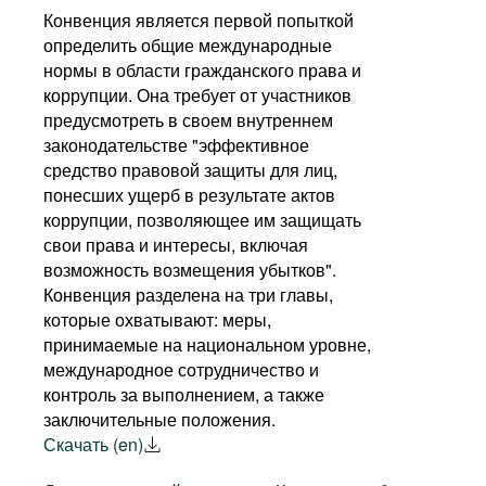
Конвенция является первой попыткой
КИПР
ЧЕРНОГОРИЯ
определить общие международные
нормы в области гражданского права и
ЛАТВИЯ
ЧЕХИЯ
коррупции. Она требует от участников
предусмотреть в своем внутреннем
ЛИТВА
ШВЕЙЦАРИЯ
законодательстве "эффективное
средство правовой защиты для лиц,
ЛИХТЕНШТЕЙН
ШВЕЦИЯ
понесших ущерб в результате актов
коррупции, позволяющее им защищать
ЛЮКСЕМБУРГ
ЭСТОНИЯ
свои права и интересы, включая
возможность возмещения убытков".
Конвенция разделена на три главы,
которые охватывают: меры,
принимаемые на национальном уровне,
международное сотрудничество и
контроль за выполнением, а также
заключительные положения.
Скачать (en)