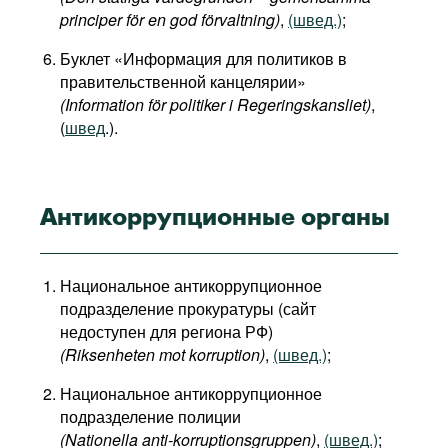
principer för en god förvaltning)
,
(швед.)
;
Буклет «Информация для политиков в
правительственной канцелярии»
(Information för politiker i Regeringskansliet)
,
(
швед
.).
Антикоррупционные органы
Национальное антикоррупционное
подразделение прокуратуры (сайт
недоступен для региона РФ)
(Riksenheten mot korruption)
,
(швед.)
;
Национальное антикоррупционное
подразделение полиции
(Nationella anti-korruptionsgruppen)
,
(швед.)
;