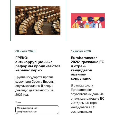
08 июля 2026
19 июня 2026
ГРЕКО:
Eurobarometer
антикоррупционные
2026: граждане ЕС
реформы продвигаются
и стран-
неравномерно
кандидатов
оценили
Группа государств против
коррупцию
коррупции Совета Европы
В рамках цикла
опубликовала 26-й общий
Eurobarometer
доклад о деятельности за
опубликованы данные
2025 год.
о том, как граждане ЕС
Тэги
и отдельных стран-
кандидатов в ЕС
Международное
воспринимают
сотрудничество