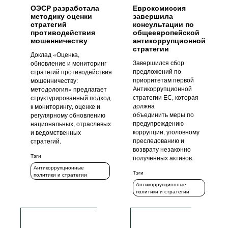
ОЭСР разработала
Еврокомиссия
методику оценки
завершила
стратегий
консультации по
противодействия
общеевропейской
мошенничеству
антикоррупционной
стратегии
Доклад «Оценка,
Завершился сбор
обновление и мониторинг
предложений по
стратегий противодействия
приоритетам первой
мошенничеству:
Антикоррупционной
методология» предлагает
стратегии ЕС, которая
структурированный подход
должна
к мониторингу, оценке и
объединить меры по
регулярному обновлению
предупреждению
национальных, отраслевых
коррупции, уголовному
и ведомственных
преследованию и
стратегий.
возврату незаконно
Тэги
полученных активов.
Антикоррупционные
Тэги
политики и стратегии
Антикоррупционные
политики и стратегии