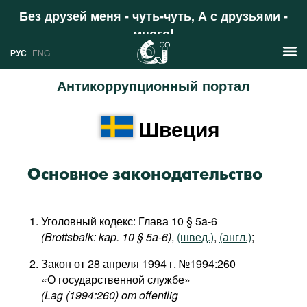
Без друзей меня - чуть-чуть, А с друзьями -
много!
Поддержать
РУС
ENG
Антикоррупционный портал
Новости
Швеция
РУС
Аналитика
ENG
Профили
Основное законодательство
Стран
Ресурсы
Уголовный кодекс: Глава 10 § 5a-6
Международных организаций
Литература
(Brottsbalk: kap. 10 § 5a-6)
,
(швед.)
,
(англ.)
;
О проекте
Сайты
Закон от 28 апреля 1994 г. №1994:260
«О государственной службе»
Документы международных
(Lag (1994:260) om offentlig
организаций