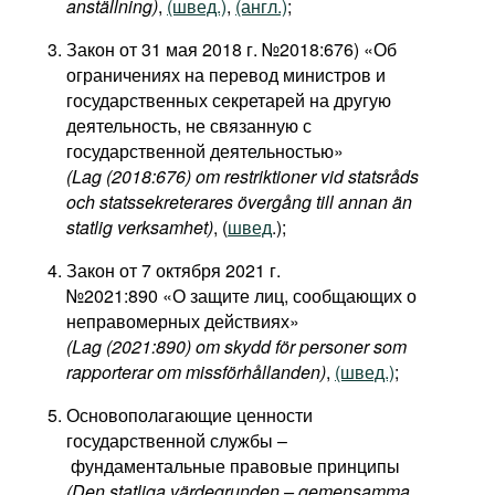
anställning)
,
(швед.)
,
(англ.)
;
Фильмы
Закон от 31 мая 2018 г. №2018:676) «Об
Подкасты
ограничениях на перевод министров и
Книжная полка
государственных секретарей на другую
деятельность, не связанную с
государственной деятельностью»
(Lag (2018:676) om restriktioner vid statsråds
och statssekreterares övergång till annan än
statlig verksamhet)
, (
швед
.);
Закон от 7 октября 2021 г.
№2021:890 «О защите лиц, сообщающих о
неправомерных действиях»
(Lag (2021:890) om skydd för personer som
rapporterar om missförhållanden)
,
(швед.)
;
Основополагающие ценности
государственной службы –
фундаментальные правовые принципы
(Den statliga värdegrunden – gemensamma