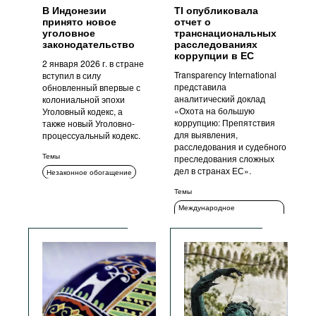
В Индонезии
TI опубликовала
принято новое
отчет о
уголовное
транснациональных
законодательство
расследованиях
коррупции в ЕС
2 января 2026 г. в стране
Transparency International
вступил в силу
представила
обновленный впервые с
аналитический доклад
колониальной эпохи
«Охота на большую
Уголовный кодекс, а
коррупцию: Препятствия
также новый Уголовно-
для выявления,
процессуальный кодекс.
расследования и судебного
Темы
преследования сложных
дел в странах ЕС».
Незаконное обогащение
Меры ответственности
Темы
Уголовное преследование
Международное
сотрудничество
Уголовное преследование