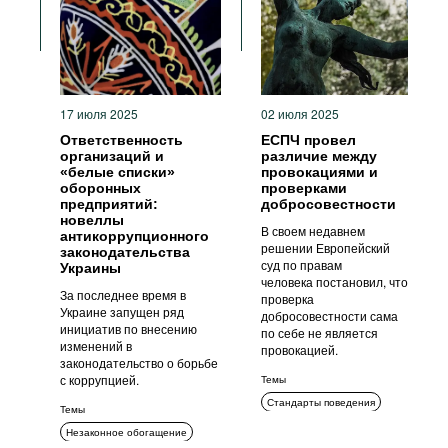
17 июля 2025
02 июля 2025
Ответственность
ЕСПЧ провел
организаций и
различие между
«белые списки»
провокациями и
оборонных
проверками
предприятий:
добросовестности
новеллы
В своем недавнем
антикоррупционного
решении Европейский
законодательства
суд по правам
Украины
человека постановил, что
За последнее время в
проверка
Украине запущен ряд
добросовестности сама
инициатив по внесению
по себе не является
изменений в
провокацией.
законодательство о борьбе
с коррупцией.
Темы
Стандарты поведения
Темы
Уголовное преследование
Незаконное обогащение