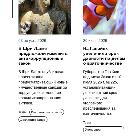
Фильмы
Подкасты
Книжная полка
03 августа 2026
20 июля 2026
В Шри-Ланке
На Гавайях
предложили изменить
увеличили срок
антикоррупционный
давности по делам
закон
о взяточничестве
В Шри-Ланке опубликован
Губернатор Гавайев
проект закона,
подписал Закон от 10
предусматривающий новые
июля 2026 г. № 225,
имущественные санкции за
устанавливающий
коррупцию и изменение
девятилетний срок
правил декларирования
давности для
активов.
уголовного
преследования за
Темы
Конфликт интересов
взяточничество.
Декларирование
Темы
Меры ответственности
Уголовное
преследование
Уголовное преследование