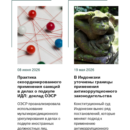
08 июня 2026
19 мая 2026
Практика
В Индонезии
скоординированного
уточнены границы
применения санкций
применения
в делах о подкупе
антикоррупционного
ИДЛ: доклад ОЭСР
законодательства
ОЭСР проанализировала
Конституционный суд
использование
Индонезии вынес ряд
мультиюрисдикционного
постановлений, которые
урегулирования в делах о
меняют подход к
подкупе иностранных
применению
должностных лиц.
антикоррупционного