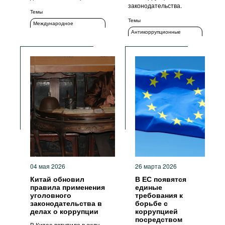
законодательства.
Темы
Темы
Международное
сотрудничество
Антикоррупционные
органы
Меры ответственности
Уголовное преследование
Уголовное преследование
04 мая 2026
26 марта 2026
Китай обновил
В ЕС появятся
правила применения
единые
уголовного
требования к
законодательства в
борьбе с
делах о коррупции
коррупцией
посредством
В Китае вступило в силу