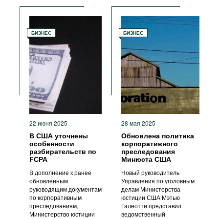
Декларирование
Комплаенс
Коррупция в сфере
БИЗНЕС
БИЗНЕС
государственных закупок
Подкуп ИДЛ
Меры ответственности
Уголовное преследование
22 июня 2025
28 мая 2025
В США уточнены
Обновлена политика
особенности
корпоративного
разбирательств по
преследования
FCPA
Минюста США
В дополнение к ранее
Новый руководитель
обновленным
Управления по уголовным
руководящим документам
делам Министерства
по корпоративным
юстиции США Мэтью
преследованиям,
Галеотти представил
Министерство юстиции
ведомственный