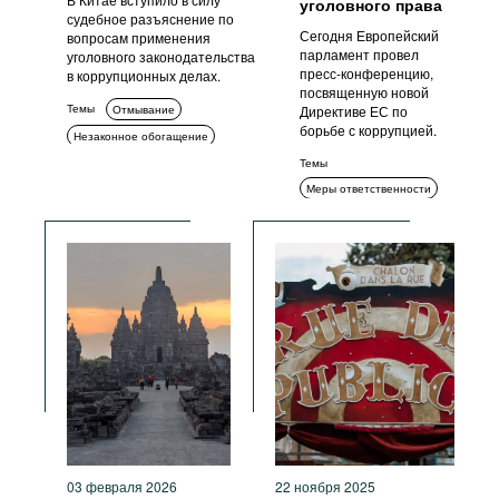
уголовного права
судебное разъяснение по
Сегодня Европейский
вопросам применения
парламент провел
уголовного законодательства
пресс-конференцию,
в коррупционных делах.
посвященную новой
Темы
Отмывание
Директиве ЕС по
борьбе с коррупцией.
Незаконное обогащение
Возврат активов
Темы
Меры ответственности
Уголовное преследование
Уголовное
преследование
03 февраля 2026
22 ноября 2025