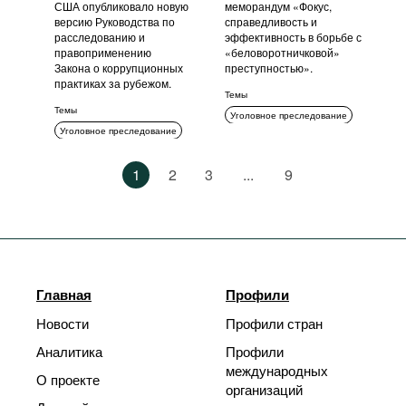
США опубликовало новую
меморандум «Фокус,
версию Руководства по
справедливость и
расследованию и
эффективность в борьбе с
правоприменению
«беловоротничковой»
Закона о коррупционных
преступностью».
практиках за рубежом.
Темы
Темы
Уголовное преследование
Уголовное преследование
Комплаенс
Комплаенс
1
2
3
...
9
Главная
Профили
Новости
Профили стран
Аналитика
Профили
международных
О проекте
организаций