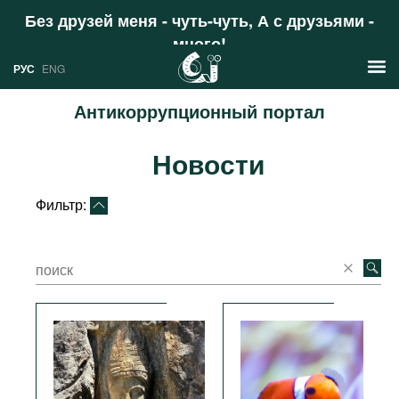
Без друзей меня - чуть-чуть, А с друзьями -
много!
Поддержать
РУС
ENG
Антикоррупционный портал
Новости
Новости
РУС
Аналитика
ENG
Фильтр:
Профили
Стран
Ресурсы
Международных организаций
Литература
О проекте
Сайты
Документы международных
организаций