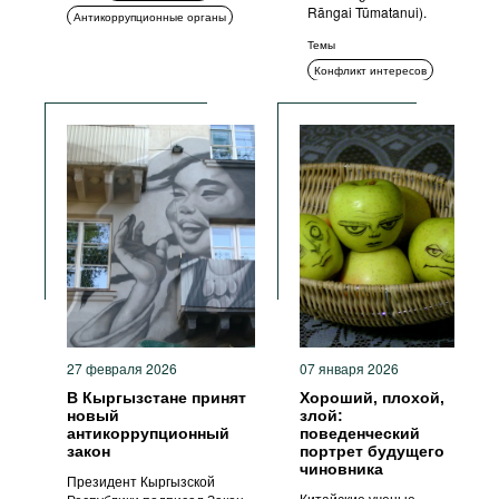
Rāngai Tūmatanui).
Антикоррупционные органы
Прозрачность
Темы
Конфликт интересов
Стандарты поведения
Прозрачность
Этика
27 февраля 2026
07 января 2026
В Кыргызстане принят
Хороший, плохой,
новый
злой:
антикоррупционный
поведенческий
закон
портрет будущего
чиновника
Президент Кыргызской
Китайские ученые