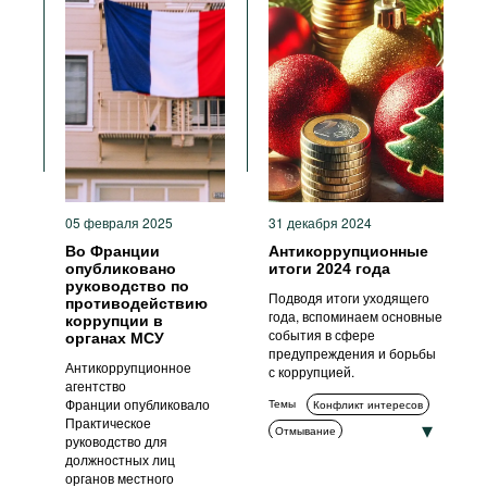
05 февраля 2025
31 декабря 2024
Во Франции
Антикоррупционные
опубликовано
итоги 2024 года
руководство по
Подводя итоги уходящего
противодействию
года, вспоминаем основные
коррупции в
события в сфере
органах МСУ
предупреждения и борьбы
Антикоррупционное
с коррупцией.
агентство
Франции опубликовало
Темы
Конфликт интересов
Практическое
Отмывание
руководство для
Заявители о коррупции
должностных лиц
органов местного
Измерение коррупции