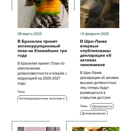
08 марта 2025
19 февраля 2025
В Бразилии принят
В Шри-Ланке
антикоррупционный
впервые
план на ближайшие три
опубликованы
года
декларации об
активах
В Бразилии принят План по
чиновников
обеспечению
В Шри-Ланке
добросовестности и борьбе с
декларации об активах
коррупцией на 2025-2027
высших должностных
годы.
лиц теперь будут
Темы
размещаться в
открытом доступе.
Антикоррупционные политики и
стратегии
Темы
Прозрачность
Прозрачность
Декларирование
Коррупция в сфере
государственных закупок
Комплаенс