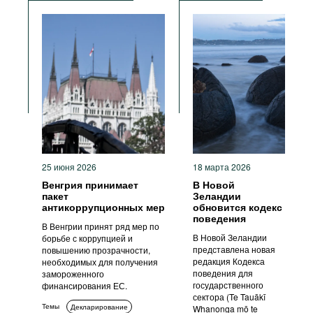
Антикоррупционные политики и
Прозрачность
стратегии
25 июня 2026
18 марта 2026
Венгрия принимает
В Новой
пакет
Зеландии
антикоррупционных мер
обновится кодекс
поведения
В Венгрии принят ряд мер по
В Новой Зеландии
борьбе с коррупцией и
представлена новая
повышению прозрачности,
редакция Кодекса
необходимых для получения
поведения для
замороженного
государственного
финансирования ЕС.
сектора (Te Tauākī
Темы
Декларирование
Whanonga mō te