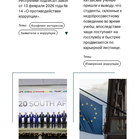
Республики подписал Закон
пришли к выводу, что
от 13 февраля 2026 года №
студенты, склонные к
14 «О противодействии
недобросовестному
коррупции».
поведению во время
Темы
Конфликт интересов
учебы, впоследствии
чаще поступают на
Заявители о коррупции
госслужбу и быстрее
Измерение коррупции
продвигаются по
карьерной лестнице.
Декларирование
Обучение и просвещение
Темы
Комплаенс
Измерение коррупции
Гражданское общество
Социальный контекст
Антикоррупционные органы
Прозрачность
Этика
Стандарты поведения
Прозрачность