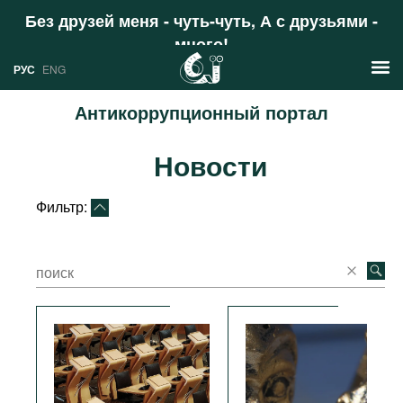
Без друзей меня - чуть-чуть, А с друзьями -
много!
Поддержать
РУС
ENG
Антикоррупционный портал
Новости
Новости
РУС
Аналитика
ENG
Фильтр:
Профили
Стран
Ресурсы
Международных организаций
Литература
О проекте
Сайты
Документы международных
организаций