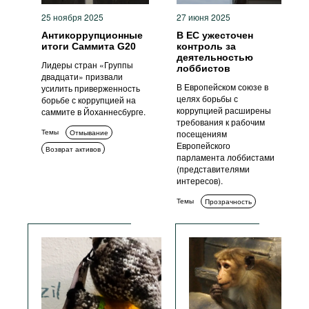
25 ноября 2025
27 июня 2025
Антикоррупционные
В ЕС ужесточен
итоги Саммита G20
контроль за
деятельностью
Лидеры стран «Группы
лоббистов
двадцати» призвали
В Европейском союзе в
усилить приверженность
целях борьбы с
борьбе с коррупцией на
коррупцией расширены
саммите в Йоханнесбурге.
требования к рабочим
Темы
Отмывание
посещениям
Европейского
Возврат активов
парламента лоббистами
Международное
(представителями
сотрудничество
интересов).
Подкуп ИДЛ
Темы
Прозрачность
Прозрачность