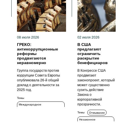
Фильмы
Подкасты
Книжная полка
08 июля 2026
02 июля 2026
ГРЕКО:
В США
антикоррупционные
предлагают
реформы
ограничить
продвигаются
раскрытие
неравномерно
бенефициаров
Группа государств против
В Конгрессе США
коррупции Совета Европы
продвигают
опубликовала 26-й общий
законопроект, который
доклад о деятельности за
может существенно
2025 год.
сузить действие
Закона о
Темы
корпоративной
прозрачности.
Международное
сотрудничество
Темы
Отмывание
ИКТ
Стандарты поведения
Незаконное
Прозрачность
обогащение