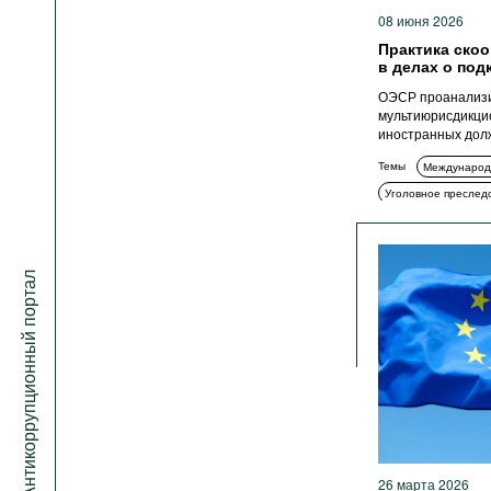
08 июня 2026
Практика ско
в делах о под
ОЭСР проанализи
мультиюрисдикцио
иностранных дол
Темы
Международ
Уголовное преслед
Антикоррупционный портал
26 марта 2026