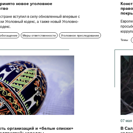
принято новое уголовное
Конст
ство
право
покр
в стране вступил в силу обновленный впервые с
Европе
хи Уголовный кодекс, а также новый Уголовно-
просьб
одекс.
коррупц
 обогащение
Меры ответственности
Уголовное преследование
Темы
07 мая
сть организаций и «белые списки»
В Сал