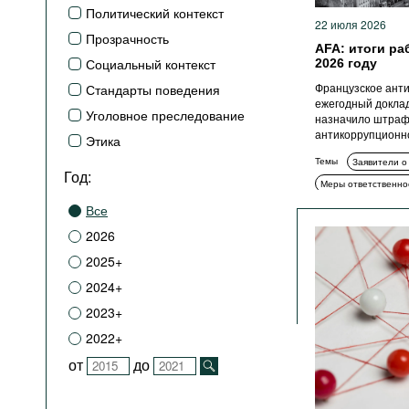
Политический контекст
22 июля 2026
Прозрачность
AFA: итоги ра
Социальный контекст
2026 году
Французское анти
Стандарты поведения
ежегодный доклад
Уголовное преследование
назначило штраф
антикоррупционн
Этика
Темы
Заявители о
Год:
Меры ответственно
Все
2026
2025+
2024+
2023+
2022+
от
до