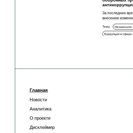
оборонных пр
антикоррупци
За последнее вре
внесению изменен
Темы
Незаконное
Коррупция в сфере 
Уголовное преслед
Главная
Новости
Аналитика
О проекте
Дисклеймер