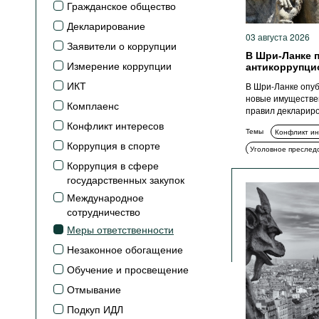
Подкасты
Гражданское общество
Декларирование
Книжная полка
03 августа 2026
Заявители о коррупции
В Шри-Ланке 
Измерение коррупции
антикоррупци
ИКТ
В Шри-Ланке опуб
новые имуществе
Комплаенс
правил деклариро
Конфликт интересов
Темы
Конфликт ин
Коррупция в спорте
Уголовное преслед
Коррупция в сфере
государственных закупок
Международное
сотрудничество
Меры ответственности
Незаконное обогащение
Обучение и просвещение
Отмывание
Подкуп ИДЛ