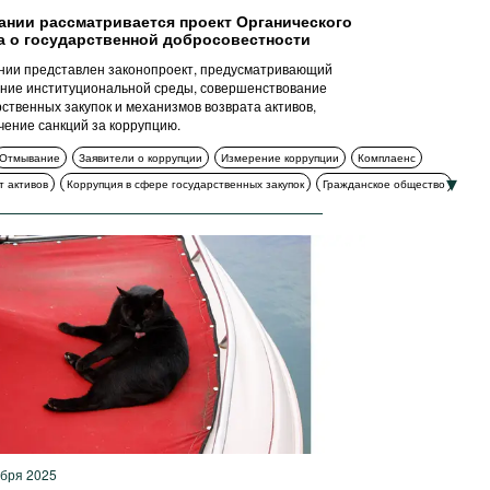
ании рассматривается проект Органического
а о государственной добросовестности
нии представлен законопроект, предусматривающий
ние институциональной среды, совершенствование
рственных закупок и механизмов возврата активов,
чение санкций за коррупцию.
Отмывание
Заявители о коррупции
Измерение коррупции
Комплаенс
т активов
Коррупция в сфере государственных закупок
Гражданское общество
ррупционные органы
ИКТ
Меры ответственности
ррупционные политики и стратегии
ября 2025