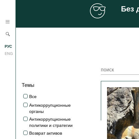
Без 
Новости
РУС
Аналитика
ENG
Профили
Стран
Ресурсы
Темы
Международных организаций
Литература
О проекте
Все
Сайты
Антикоррупционные
Документы международных
органы
организаций
Антикоррупционные
политики и стратегии
Фильмы
Возврат активов