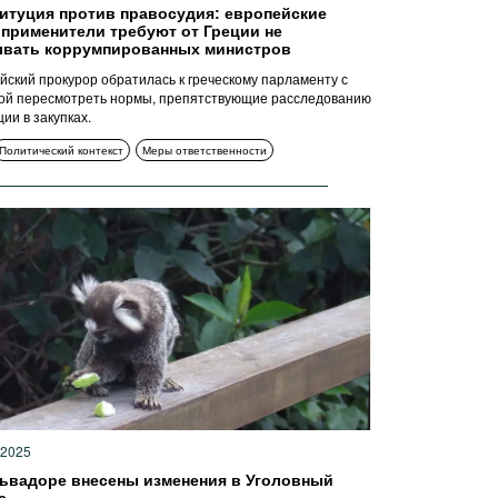
итуция против правосудия: европейские
применители требуют от Греции не
ывать коррумпированных министров
йский прокурор обратилась к греческому парламенту с
ой пересмотреть нормы, препятствующие расследованию
ии в закупках.
Политический контекст
Меры ответственности
 2025
ьвадоре внесены изменения в Уголовный