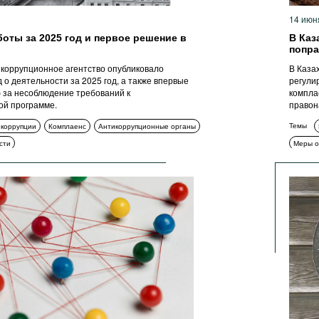
14 июн
боты за 2025 год и первое решение в
В Каз
попра
коррупционное агентство опубликовало
В Каза
 о деятельности за 2025 год, а также впервые
регули
 за несоблюдение требований к
компла
ой программе.
правон
Темы
 коррупции
Комплаенс
Антикоррупционные органы
сти
Меры о