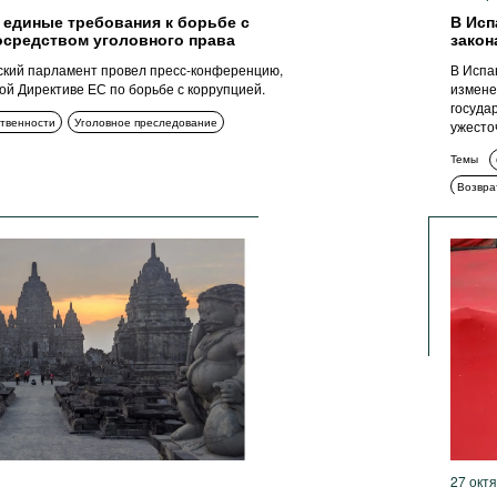
 единые требования к борьбе с
В Исп
осредством уголовного права
закон
ский парламент провел пресс-конференцию,
В Испа
й Директиве ЕС по борьбе с коррупцией.
измене
госуда
твенности
Уголовное преследование
ужесто
Темы
Возвра
Антико
Антико
27 окт