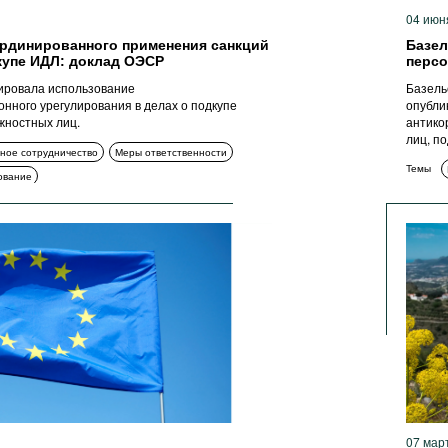
04 июн
ординированного применения санкций
Базел
купе ИДЛ: доклад ОЭСР
персо
ровала использование
Базельс
нного урегулирования в делах о подкупе
опубли
жностных лиц.
антико
лиц, п
ное сотрудничество
Меры ответственности
Темы
ование
07 мар