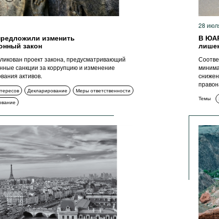
28 июл
предложили изменить
В ЮАР
онный закон
лишен
ликован проект закона, предусматривающий
Соотве
нные санкции за коррупцию и изменение
минима
вания активов.
снижен
правон
тересов
Декларирование
Меры ответственности
Темы
ование