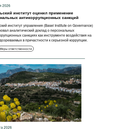
я 2026
ьский институт оценил применение
нальных антикоррупционных санкций
кий институт управления (Basel Institute on Governance)
ковал аналитический доклад о персональных
ррупционных санкциях как инструменте воздействия на
одозреваемых в причастности к серьезной коррупции.
Меры ответственности
та 2026