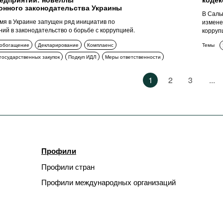
едприятий: новеллы
кодек
онного законодательства Украины
В Саль
мя в Украине запущен ряд инициатив по
измене
ий в законодательство о борьбе с коррупцией.
корруп
 обогащение
Декларирование
Комплаенс
Темы
государственных закупок
Подкуп ИДЛ
Меры ответственности
ование
1
2
3
...
Профили
Профили стран
Профили международных организаций