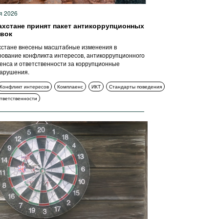
я 2026
ахстане принят пакет антикоррупционных
вок
хстане внесены масштабные изменения в
рование конфликта интересов, антикоррупционного
енса и ответственности за коррупционные
арушения.
Конфликт интересов
Комплаенс
ИКТ
Стандарты поведения
тветственности