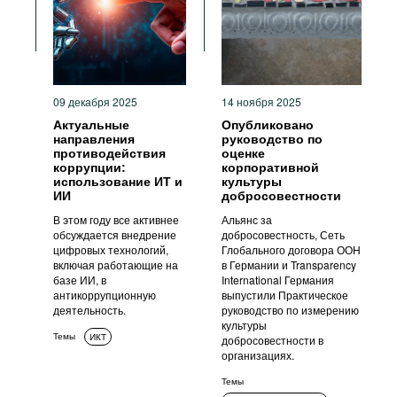
ИКТ
Меры ответственности
Антикоррупционные политики
и стратегии
09 декабря 2025
14 ноября 2025
Актуальные
Опубликовано
направления
руководство по
противодействия
оценке
коррупции:
корпоративной
использование ИТ и
культуры
ИИ
добросовестности
В этом году все активнее
Альянс за
обсуждается внедрение
добросовестность, Сеть
цифровых технологий,
Глобального договора ООН
включая работающие на
в Германии и Transparency
базе ИИ, в
International Германия
антикоррупционную
выпустили Практическое
деятельность.
руководство по измерению
культуры
Темы
ИКТ
добросовестности в
организациях.
Темы