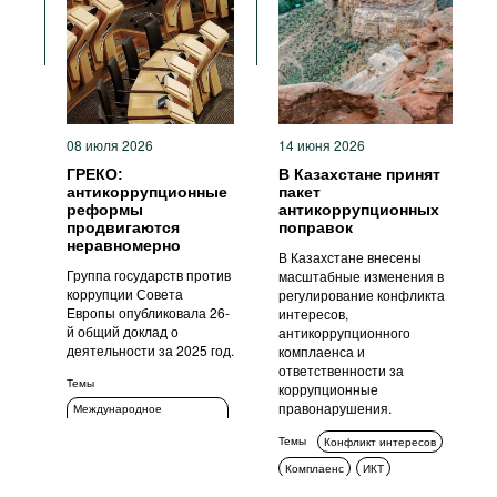
Фильмы
Подкасты
Книжная полка
08 июля 2026
14 июня 2026
ГРЕКО:
В Казахстане принят
антикоррупционные
пакет
реформы
антикоррупционных
продвигаются
поправок
неравномерно
В Казахстане внесены
Группа государств против
масштабные изменения в
коррупции Совета
регулирование конфликта
Европы опубликовала 26-
интересов,
й общий доклад о
антикоррупционного
деятельности за 2025 год.
комплаенса и
ответственности за
Темы
коррупционные
правонарушения.
Международное
сотрудничество
Темы
Конфликт интересов
ИКТ
Комплаенс
ИКТ
Стандарты поведения
Стандарты поведения