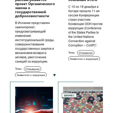
проект Органического
С 15 по 19 декабря в
закона о
Катаре прошла 11-ая
государственной
сессия Конференции
добросовестности
стран-участник
В Испании представлен
Конвенции ООН против
законопроект,
коррупции (Conference
предусматривающий
of the States Parties to
изменение
the United Nations
институциональной среды,
Convention against
совершенствование
Corruption – CoSP)*.
государственных закупок и
механизмов возврата
Темы
Отмывание
активов, ужесточение
Заявители о коррупции
санкций за коррупцию.
Коррупция в спорте
Темы
Отмывание
Возврат активов
Заявители о коррупции
Коррупция в сфере
государственных
Измерение коррупции
закупок
Комплаенс
Возврат активов
Международное
Коррупция в сфере
сотрудничество
БИЗНЕС
государственных закупок
ИКТ
Гражданское общество
Антикоррупционные органы