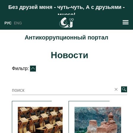
Без друзей меня - чуть-чуть, А с друзьями -
много!
Поддержать
РУС
ENG
Антикоррупционный портал
Новости
Новости
РУС
Аналитика
ENG
Фильтр:
Профили
Стран
Ресурсы
Международных организаций
Литература
О проекте
Сайты
Документы международных
организаций