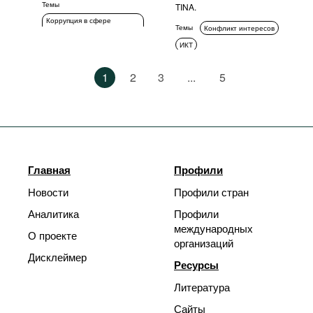
Темы
TINA.
Коррупция в сфере
Темы
Конфликт интересов
государственных закупок
ИКТ
ИКТ
1
2
3
...
5
Главная
Профили
Новости
Профили стран
Аналитика
Профили
международных
О проекте
организаций
Дисклеймер
Ресурсы
Литература
Сайты