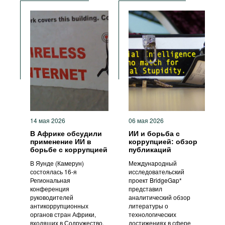
Прозрачность
Меры ответственности
Антикоррупционные
политики и стратегии
14 мая 2026
06 мая 2026
В Африке обсудили
ИИ и борьба с
применение ИИ в
коррупцией: обзор
борьбе с коррупцией
публикаций
В Яунде (Камерун)
Международный
состоялась 16-я
исследовательский
Региональная
проект BridgeGap*
конференция
представил
руководителей
аналитический обзор
антикоррупционных
литературы о
органов стран Африки,
технологических
входящих в Содружество.
достижениях в сфере