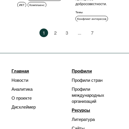
добросовестности.
ИКТ
Комплаенс
Обучение и просвещение
Темы
Конфликт интересов
Обучение и просвещение
1
2
3
...
7
Коррупция в сфере
государственных закупок
Стандарты поведения
Прозрачность
Главная
Профили
Новости
Профили стран
Аналитика
Профили
международных
О проекте
организаций
Дисклеймер
Ресурсы
Литература
Сайты