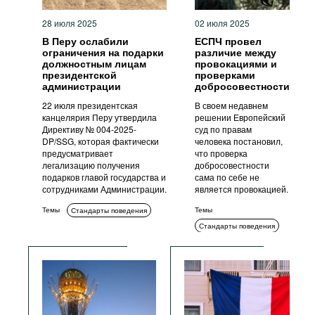
28 июля 2025
02 июля 2025
В Перу ослабили
ЕСПЧ провел
ограничения на подарки
различие между
должностным лицам
провокациями и
президентской
проверками
администрации
добросовестности
22 июля президентская
В своем недавнем
канцелярия Перу утвердила
решении Европейский
Директиву № 004-2025-
суд по правам
DP/SSG, которая фактически
человека постановил,
предусматривает
что проверка
легализацию получения
добросовестности
подарков главой государства и
сама по себе не
сотрудниками Администрации.
является провокацией.
Темы
Темы
Стандарты поведения
Стандарты поведения
Уголовное
преследование