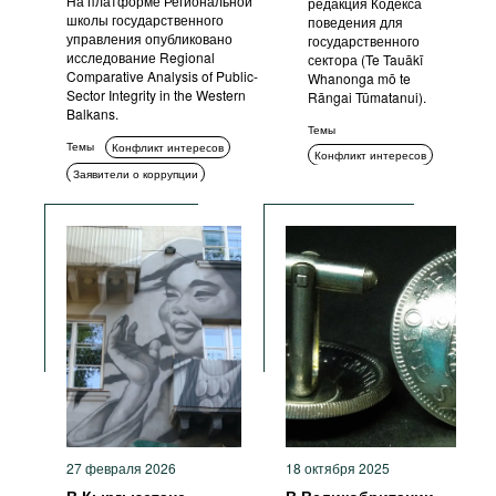
На платформе Региональной
редакция Кодекса
школы государственного
поведения для
управления опубликовано
государственного
исследование Regional
сектора (Te Tauākī
Comparative Analysis of Public-
Whanonga mō te
Sector Integrity in the Western
Rāngai Tūmatanui).
Balkans.
Темы
Темы
Конфликт интересов
Конфликт интересов
Заявители о коррупции
Стандарты поведения
Декларирование
Прозрачность
Этика
Обучение и просвещение
Стандарты поведения
Антикоррупционные политики и
стратегии
27 февраля 2026
18 октября 2025