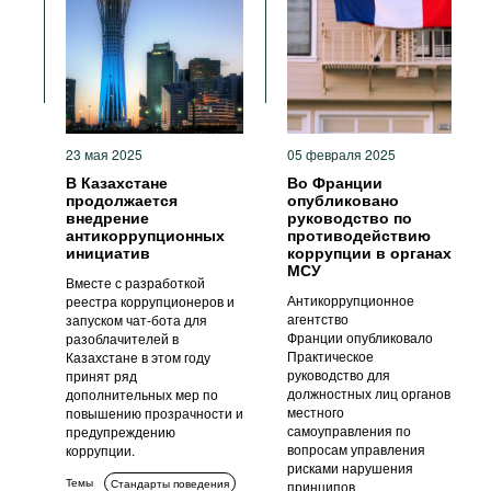
23 мая 2025
05 февраля 2025
В Казахстане
Во Франции
продолжается
опубликовано
внедрение
руководство по
антикоррупционных
противодействию
инициатив
коррупции в органах
МСУ
Вместе с разработкой
Антикоррупционное
реестра коррупционеров и
агентство
запуском чат-бота для
Франции опубликовало
разоблачителей в
Практическое
Казахстане в этом году
руководство для
принят ряд
должностных лиц органов
дополнительных мер по
местного
повышению прозрачности и
самоуправления по
предупреждению
вопросам управления
коррупции.
рисками нарушения
Темы
Стандарты поведения
принципов