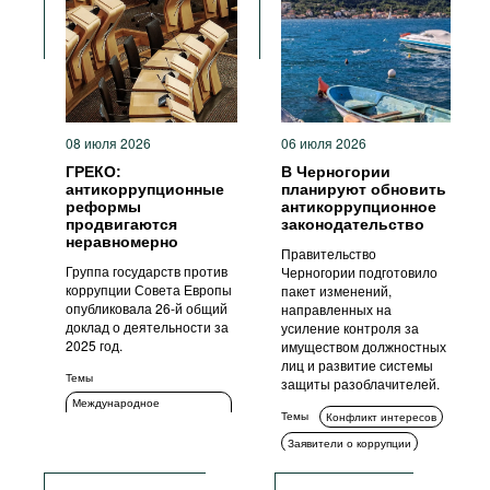
Фильмы
Подкасты
Книжная полка
08 июля 2026
06 июля 2026
ГРЕКО:
В Черногории
антикоррупционные
планируют обновить
реформы
антикоррупционное
продвигаются
законодательство
неравномерно
Правительство
Группа государств против
Черногории подготовило
коррупции Совета Европы
пакет изменений,
опубликовала 26-й общий
направленных на
доклад о деятельности за
усиление контроля за
2025 год.
имуществом должностных
лиц и развитие системы
Темы
защиты разоблачителей.
Международное
Темы
Конфликт интересов
сотрудничество
Заявители о коррупции
ИКТ
Декларирование
Стандарты поведения