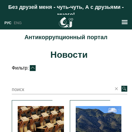
Без друзей меня - чуть-чуть, А с друзьями -
много!
Поддержать
РУС
ENG
Антикоррупционный портал
Новости
Новости
РУС
Аналитика
ENG
Фильтр:
Профили
Стран
Ресурсы
Международных организаций
Литература
О проекте
Сайты
Документы международных
организаций