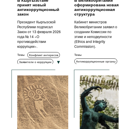
В Кыргызстане
В Великобритании
принят новый
сформирована новая
антикоррупционный
антикоррупционная
закон
структура
Президент Кыргызской
Кабинет министров
Республики подписал
Великобритании заявил о
Закон от 13 февраля 2026
создании Комиссии по
года № 14 «О
этике и неподкупности
противодействии
(Ethics and Integrity
коррупции».
Commission).
Темы
Темы
Конфликт интересов
Антикоррупционные органы
Заявители о коррупции
Стандарты поведения
Измерение коррупции
Декларирование
Обучение и просвещение
Комплаенс
Гражданское общество
Антикоррупционные органы
Стандарты поведения
Прозрачность