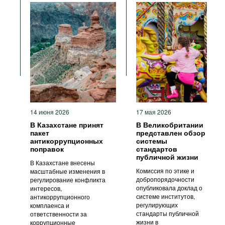
Антикоррупционные органы
Прозрачность
Стандарты поведения
Антикоррупционные
политики и стратегии
14 июня 2026
17 мая 2026
В Казахстане принят
В Великобритании
пакет
представлен обзор
антикоррупционных
системы
поправок
стандартов
публичной жизни
В Казахстане внесены
Комиссия по этике и
масштабные изменения в
добропорядочности
регулирование конфликта
опубликовала доклад о
интересов,
системе институтов,
антикоррупционного
регулирующих
комплаенса и
стандарты публичной
ответственности за
жизни в
коррупционные