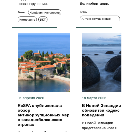
Великобритании.
правонарушения.
Темы
Темы
Конфликт интересов
Антикоррупционные
Комплаенс
ИКТ
органы
Стандарты поведения
Стандарты поведения
Меры ответственности
01 апреля 2026
18 марта 2026
ReSPA опубликовала
В Новой Зеландии
обзор
обновится кодекс
антикоррупционных мер
поведения
в западнобалканских
В Новой Зеландии
странах
представлена новая