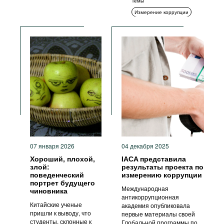
Темы
Измерение коррупции
Измерение коррупции
Декларирование
Обучение и просвещение
Комплаенс
Гражданское общество
Антикоррупционные органы
Стандарты поведения
Прозрачность
07 января 2026
04 декабря 2025
Хороший, плохой,
IACA представила
злой:
результаты проекта по
поведенческий
измерению коррупции
портрет будущего
Международная
чиновника
антикоррупционная
Китайские ученые
академия опубликовала
пришли к выводу, что
первые материалы своей
студенты, склонные к
Глобальной программы по