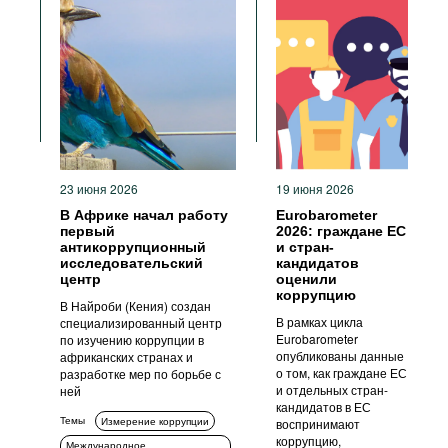
23 июня 2026
19 июня 2026
В Африке начал работу
Eurobarometer
первый
2026: граждане ЕС
антикоррупционный
и стран-
исследовательский
кандидатов
центр
оценили
коррупцию
В Найроби (Кения) создан
В рамках цикла
специализированный центр
Eurobarometer
по изучению коррупции в
опубликованы данные
африканских странах и
о том, как граждане ЕС
разработке мер по борьбе с
и отдельных стран-
ней
кандидатов в ЕС
Темы
Измерение коррупции
воспринимают
коррупцию,
Международное