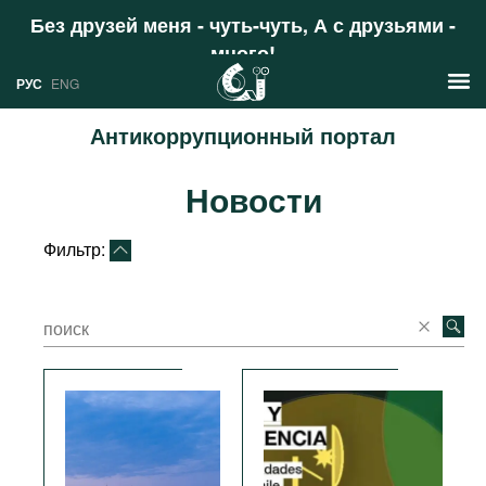
Без друзей меня - чуть-чуть, А с друзьями -
много!
Поддержать
РУС
ENG
Антикоррупционный портал
Новости
Новости
РУС
Аналитика
ENG
Фильтр:
Профили
Стран
Ресурсы
Международных организаций
Литература
О проекте
Сайты
Документы международных
организаций