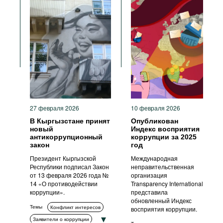
Возврат активов
Коррупция в сфере
государственных закупок
Гражданское общество
Антикоррупционные органы
ИКТ
Меры ответственности
Антикоррупционные политики
и стратегии
27 февраля 2026
10 февраля 2026
В Кыргызстане принят
Опубликован
новый
Индекс восприятия
антикоррупционный
коррупции за 2025
закон
год
Президент Кыргызской
Международная
Республики подписал Закон
неправительственная
от 13 февраля 2026 года №
организация
14 «О противодействии
Transparency International
коррупции».
представила
обновленный Индекс
Темы
Конфликт интересов
восприятия коррупции.
Заявители о коррупции