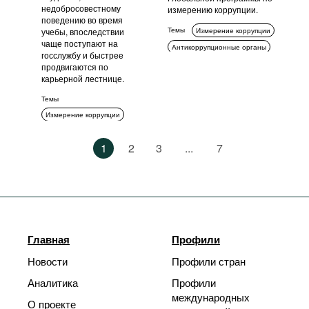
недобросовестному
измерению коррупции.
поведению во время
Темы
учебы, впоследствии
Измерение коррупции
чаще поступают на
Антикоррупционные органы
госслужбу и быстрее
продвигаются по
карьерной лестнице.
Темы
Измерение коррупции
Социальный контекст
1
2
3
...
7
Прозрачность
Этика
Главная
Профили
Новости
Профили стран
Аналитика
Профили
международных
О проекте