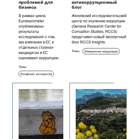
проблемой для
антикоррупционный
бизнеса
блог
В рамках цикла
Женевский исследовательский
Eurobarometer
центр по изучению коррупции
опубликованы
(Geneva Research Center for
результаты
Corruption Studies, RCCS)
исследования о том,
представил новый экспертный
как компании в ЕС и
блог RCCS Insights.
отдельных странах-
Темы
Измерение коррупции
кандидатах в ЕС
оценивают коррупцию.
Темы
Конфликт интересов
Заявители о коррупции
Измерение коррупции
Социальный контекст
Коррупция в сфере
государственных
закупок