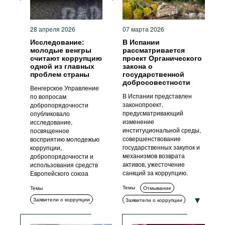
28 апреля 2026
07 марта 2026
Исследование:
В Испании
молодые венгры
рассматривается
считают коррупцию
проект Органического
одной из главных
закона о
проблем страны
государственной
добросовестности
Венгерское Управление
В Испании представлен
по вопросам
законопроект,
добропорядочности
предусматривающий
опубликовало
изменение
исследование,
институциональной среды,
посвященное
совершенствование
восприятию молодежью
государственных закупок и
коррупции,
механизмов возврата
добропорядочности и
активов, ужесточение
использования средств
санкций за коррупцию.
Европейского союза
Темы
Темы
Отмывание
Заявители о коррупции
Заявители о коррупции
Измерение коррупции
Измерение коррупции
Социальный контекст
Комплаенс