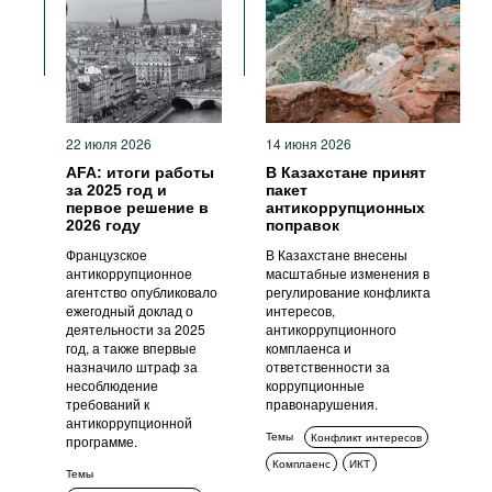
Фильмы
Подкасты
Книжная полка
22 июля 2026
14 июня 2026
AFA: итоги работы
В Казахстане принят
за 2025 год и
пакет
первое решение в
антикоррупционных
2026 году
поправок
Французское
В Казахстане внесены
антикоррупционное
масштабные изменения в
агентство опубликовало
регулирование конфликта
ежегодный доклад о
интересов,
деятельности за 2025
антикоррупционного
год, а также впервые
комплаенса и
назначило штраф за
ответственности за
несоблюдение
коррупционные
требований к
правонарушения.
антикоррупционной
Темы
Конфликт интересов
программе.
Комплаенс
ИКТ
Темы
Стандарты поведения