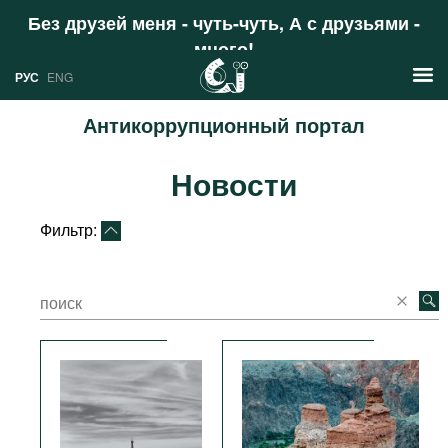
Без друзей меня - чуть-чуть, А с друзьями -
много!
Поддержать
РУС
ENG
Антикоррупционный портал
Новости
Новости
РУС
Аналитика
ENG
Фильтр:
Профили
Стран
Ресурсы
Международных организаций
Литература
О проекте
Сайты
Документы международных
организаций