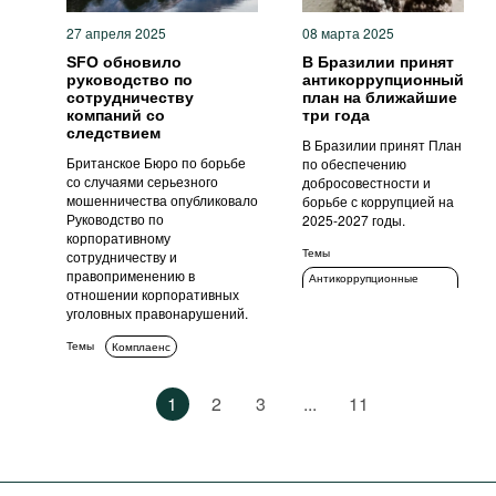
27 апреля 2025
08 марта 2025
SFO обновило
В Бразилии принят
руководство по
антикоррупционный
сотрудничеству
план на ближайшие
компаний со
три года
следствием
В Бразилии принят План
Британское Бюро по борьбе
по обеспечению
со случаями серьезного
добросовестности и
мошенничества опубликовало
борьбе с коррупцией на
Руководство по
2025-2027 годы.
корпоративному
Темы
сотрудничеству и
правоприменению в
Антикоррупционные
отношении корпоративных
политики и стратегии
уголовных правонарушений.
Прозрачность
Темы
Комплаенс
Коррупция в сфере
государственных закупок
Комплаенс
1
2
3
...
11