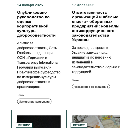
14 ноября 2025
17 июля 2025
Опубликовано
Ответственность
руководство по
организаций и «белые
оценке
списки» оборонных
корпоративной
предприятий: новеллы
культуры
антикоррупционного
добросовестности
законодательства
Украины
Альянс за
За последнее время в
добросовестность, Сеть
Украине запущен ряд
Глобального договора
инициатив по внесению
ООН в Германии и
изменений в
Transparency International
законодательство о борьбе с
Германия выпустили
коррупцией.
Практическое руководство
по измерению культуры
Темы
добросовестности в
организациях.
Незаконное обогащение
Декларирование
Темы
Комплаенс
Измерение коррупции
Коррупция в сфере
Комплаенс
ИКТ
Этика
государственных закупок
Подкуп ИДЛ
Меры ответственности
БИЗНЕС
БИЗНЕС