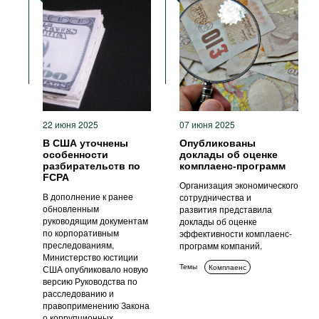
Уголовное преследование
22 июня 2025
07 июня 2025
В США уточнены
Опубликованы
особенности
доклады об оценке
разбирательств по
комплаенс-программ
FCPA
Организация экономического
В дополнение к ранее
сотрудничества и
обновленным
развития представила
руководящим документам
доклады об оценке
по корпоративным
эффективности комплаенс-
преследованиям,
программ компаний.
Министерство юстиции
Темы
Комплаенс
США опубликовало новую
версию Руководства по
расследованию и
правоприменению Закона
о коррупционных