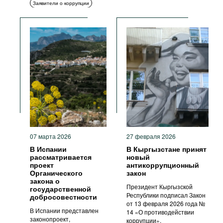
Заявители о коррупции
Меры ответственности
Комплаенс
Антикоррупционные
органы
Меры ответственности
07 марта 2026
27 февраля 2026
В Испании
В Кыргызстане принят
рассматривается
новый
проект
антикоррупционный
Органического
закон
закона о
Президент Кыргызской
государственной
Республики подписал Закон
добросовестности
от 13 февраля 2026 года №
В Испании представлен
14 «О противодействии
законопроект,
коррупции».