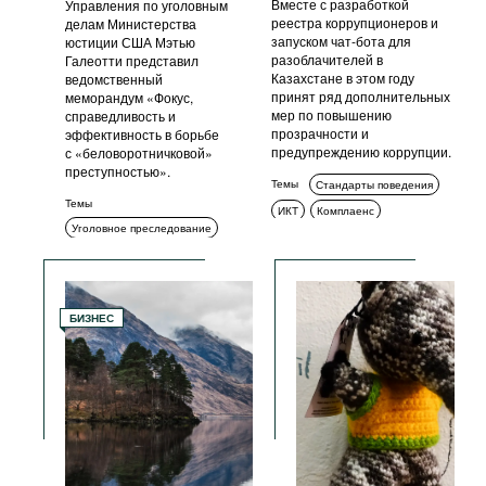
Вместе с разработкой
Управления по уголовным
реестра коррупционеров и
делам Министерства
запуском чат-бота для
юстиции США Мэтью
разоблачителей в
Галеотти представил
Казахстане в этом году
ведомственный
принят ряд дополнительных
меморандум «Фокус,
мер по повышению
справедливость и
прозрачности и
эффективность в борьбе
предупреждению коррупции.
с «беловоротничковой»
преступностью».
Темы
Стандарты поведения
Темы
ИКТ
Комплаенс
Уголовное преследование
Обучение и просвещение
Комплаенс
БИЗНЕС