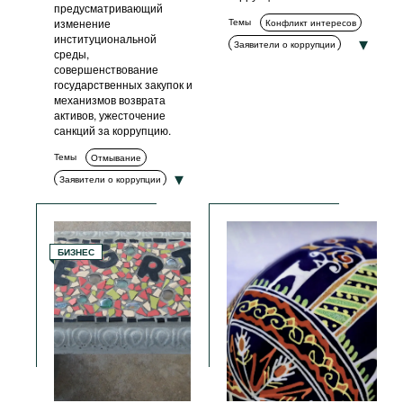
предусматривающий
изменение
Темы
Конфликт интересов
институциональной
Заявители о коррупции
среды,
Измерение коррупции
совершенствование
государственных закупок и
Декларирование
механизмов возврата
Обучение и просвещение
активов, ужесточение
санкций за коррупцию.
Комплаенс
Гражданское общество
Темы
Отмывание
Антикоррупционные органы
Заявители о коррупции
Стандарты поведения
Измерение коррупции
Прозрачность
Комплаенс
Возврат активов
БИЗНЕС
Коррупция в сфере
государственных закупок
Гражданское общество
Антикоррупционные органы
ИКТ
Меры ответственности
Антикоррупционные
политики и стратегии