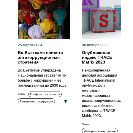
политики и стратегии
Коррупция в сфере
государственных закупок
Гражданское общество
Международное
сотрудничество
ИКТ
Стандарты поведения
25 марта 2024
30 ноября 2023
Прозрачность
Во Вьетнаме принята
Опубликован
Антикоррупционные
политики и стратегии
антикоррупционная
индекс TRACE
стратегия
Matrix 2023
Во Вьетнаме утверждена
Некоммерческая
Национальная стратегия по
деловая ассоциация
борьбе с коррупцией и ее
TRACE International
последствиями до 2030 года.
опубликовала
ежегодный
Темы
Конфликт интересов
международный
индекс коррупционных
Заявители о коррупции
рисков для бизнес-
Декларирование
сообщества TRACE
Matrix 2023.
Обучение и просвещение
Комплаенс
Возврат активов
Темы
Гражданское общество
Измерение коррупции