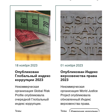
Международное
Гражданское общество
сотрудничество
Комплаенс
Антикоррупционные органы
ИКТ
Стандарты поведения
Прозрачность
Меры ответственности
Антикоррупционные политики и
стратегии
18 ноября 2023
01 ноября 2023
Опубликован
Опубликован Индекс
Глобальный индекс
верховенства права
коррупции 2023
2023
Некоммерческая
Некоммерческая
организация Global Risk
организация World Justice
Profile опубликовала
Project опубликовала
очередной Глобальный
обновленный Индекс
индекс коррупции.
верховенства права.
Темы
Темы
Измерение коррупции