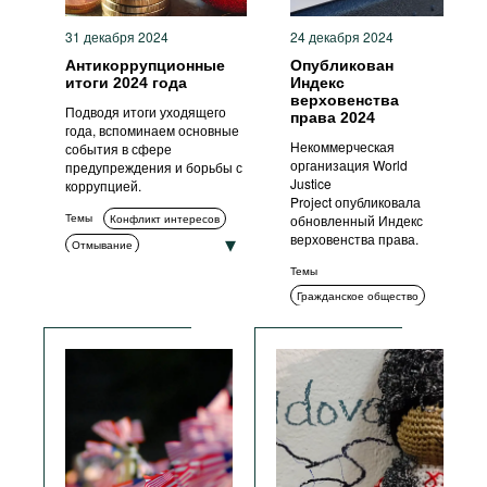
Антикоррупционные
политики и стратегии
31 декабря 2024
24 декабря 2024
Антикоррупционные
Опубликован
итоги 2024 года
Индекс
верховенства
Подводя итоги уходящего
права 2024
года, вспоминаем основные
Некоммерческая
события в сфере
организация World
предупреждения и борьбы с
Justice
коррупцией.
Project опубликовала
Темы
Конфликт интересов
обновленный Индекс
верховенства права.
Отмывание
Заявители о коррупции
Темы
Гражданское общество
Измерение коррупции
Измерение коррупции
Коррупция в спорте
Политический контекст
Незаконное обогащение
Декларирование
Обучение и просвещение
Комплаенс
Возврат активов
Социальный контекст