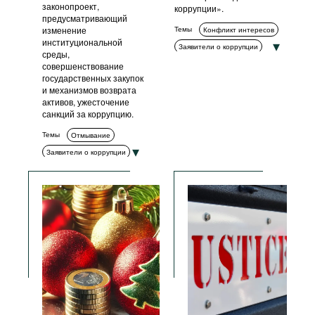
законопроект,
коррупции».
предусматривающий
изменение
Темы
Конфликт интересов
институциональной
Заявители о коррупции
среды,
Измерение коррупции
совершенствование
государственных закупок
Декларирование
и механизмов возврата
Обучение и просвещение
активов, ужесточение
санкций за коррупцию.
Комплаенс
Гражданское общество
Темы
Отмывание
Антикоррупционные органы
Заявители о коррупции
Стандарты поведения
Измерение коррупции
Прозрачность
Комплаенс
Возврат активов
Коррупция в сфере
государственных закупок
Гражданское общество
Антикоррупционные
органы
ИКТ
Меры ответственности