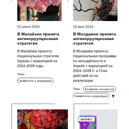
Коррупция в сфере
государственных закупок
Гражданское общество
Международное
03 июня 2024
02 мая 2024
сотрудничество
В Малайзии принята
Антикоррупционные органы
В Молдавии принята
антикоррупционная
антикоррупционная
ИКТ
Стандарты поведения
стратегия
стратегия
Подкуп ИДЛ
Прозрачность
В Малайзии принята
В Молдавии приняты
Меры ответственности
Национальная стратегия
Национальная программа
борьбы с коррупцией на
по неподкупности и
Антикоррупционные политики
2024-2028 годы.
борьбе с коррупцией на
и стратегии
2024–2028 гг. и План
Уголовное преследование
Темы
действий по ее
реализации.
Заявители о коррупции
Измерение коррупции
Темы
Конфликт интересов
Обучение и просвещение
Заявители о коррупции
Коррупция в сфере
Декларирование
государственных закупок
Обучение и просвещение
Гражданское общество
Комплаенс
Стандарты поведения
БИЗНЕС
Возврат активов
Антикоррупционные