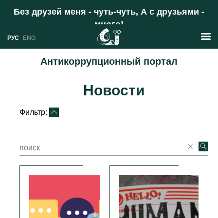
Без друзей меня - чуть-чуть, А с друзьями -
много!
Поддержать
РУС
ENG
Антикоррупционный портал
Новости
Новости
РУС
Аналитика
ENG
Фильтр:
Профили
Стран
Ресурсы
Международных организаций
Литература
О проекте
Сайты
Документы международных
организаций