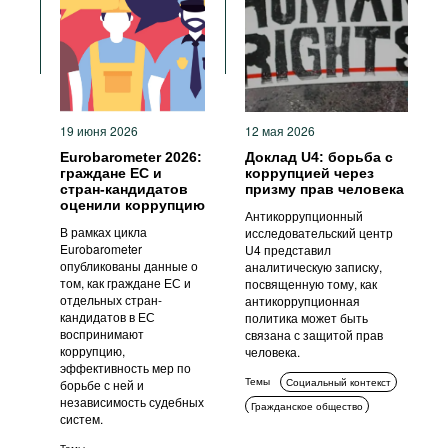
Фильмы
Подкасты
Книжная полка
19 июня 2026
12 мая 2026
Eurobarometer 2026:
Доклад U4: борьба с
граждане ЕС и
коррупцией через
стран-кандидатов
призму прав человека
оценили коррупцию
Антикоррупционный
В рамках цикла
исследовательский центр
Eurobarometer
U4 представил
опубликованы данные о
аналитическую записку,
том, как граждане ЕС и
посвященную тому, как
отдельных стран-
антикоррупционная
кандидатов в ЕС
политика может быть
воспринимают
связана с защитой прав
коррупцию,
человека.
эффективность мер по
Темы
Социальный контекст
борьбе с ней и
независимость судебных
Гражданское общество
систем.