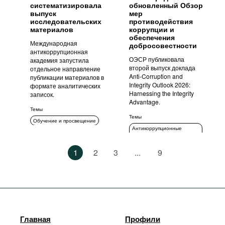
систематизировала
обновленный Обзор
выпуск
мер
исследовательских
противодействия
материалов
коррупции и
обеспечения
Международная
добросовестности
антикоррупционная
ОЭСР публиковала
академия запустила
второй выпуск доклада
отдельное направление
Anti-Corruption and
публикации материалов в
Integrity Outlook 2026:
формате аналитических
Harnessing the Integrity
записок.
Advantage.
Темы
Темы
Обучение и просвещение
Антикоррупционные
политики и стратегии
1
2
3
...
9
Главная
Профили