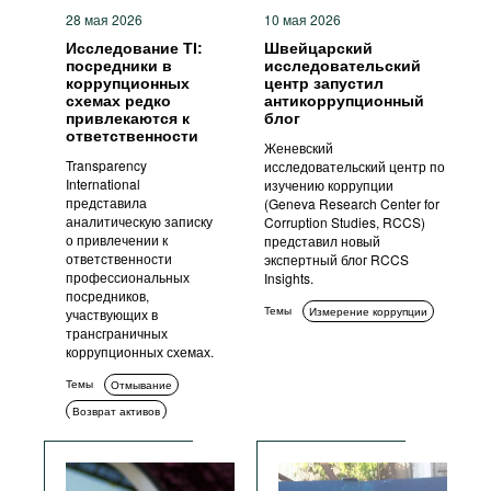
28 мая 2026
10 мая 2026
Исследование TI:
Швейцарский
посредники в
исследовательский
коррупционных
центр запустил
схемах редко
антикоррупционный
привлекаются к
блог
ответственности
Женевский
Transparency
исследовательский центр по
International
изучению коррупции
представила
(Geneva Research Center for
аналитическую записку
Corruption Studies, RCCS)
о привлечении к
представил новый
ответственности
экспертный блог RCCS
профессиональных
Insights.
посредников,
Темы
Измерение коррупции
участвующих в
трансграничных
коррупционных схемах.
Темы
Отмывание
Возврат активов