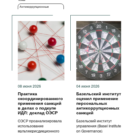
Антикоррупционные
Прозрачность
политики и стратегии
Антикоррупционные
политики и стратегии
08 июня 2026
04 июня 2026
Практика
Базельский институт
скоординированного
оценил применение
применения санкций
персональных
в делах о подкупе
антикоррупционных
ИДЛ: доклад ОЭСР
санкций
ОЭСР проанализировала
Базельский институт
использование
управления (Basel Institute
мультиюрисдикционного
on Governance)