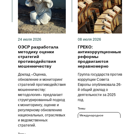
Фильмы
Подкасты
Книжная полка
24 июля 2026
08 июля 2026
ОЭСР разработала
ГРЕКО:
методику оценки
антикоррупционные
стратегий
реформы
противодействия
продвигаются
мошенничеству
неравномерно
Доклад «Оценка,
Группа государств против
обновление и мониторинг
коррупции Совета
стратегий противодействия
Европы опубликовала 26-
мошенничеству:
й общий доклад о
методология» предлагает
деятельности за 2025
структурированный подход
год.
к мониторингу, оценке и
Темы
регулярному обновлению
национальных, отраслевых
Международное
и ведомственных
сотрудничество
стратегий.
ИКТ
Темы
Стандарты поведения