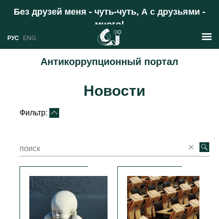
Без друзей меня - чуть-чуть, А с друзьями -
много!
Поддержать
РУС
ENG
Антикоррупционный портал
Новости
Новости
РУС
Аналитика
ENG
Фильтр:
Профили
Стран
Ресурсы
Международных организаций
Литература
О проекте
Сайты
Документы международных
организаций