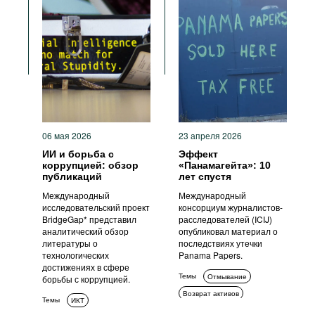
06 мая 2026
23 апреля 2026
ИИ и борьба с
Эффект
коррупцией: обзор
«Панамагейта»: 10
публикаций
лет спустя
Международный
Международный
исследовательский проект
консорциум журналистов-
BridgeGap* представил
расследователей (ICIJ)
аналитический обзор
опубликовал материал о
литературы о
последствиях утечки
технологических
Panama Papers.
достижениях в сфере
Темы
Отмывание
борьбы с коррупцией.
Возврат активов
Темы
ИКТ