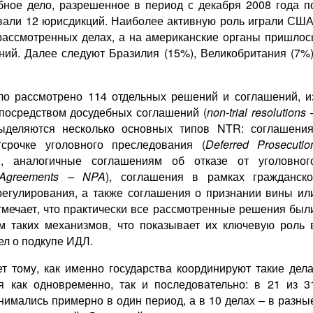
ное дело, разрешенное в период с декабря 2008 года п
овали 12 юрисдикций. Наиболее активную роль играли США
рассмотренных делах, а на американские органы пришлос
ний. Далее следуют Бразилия (15%), Великобритания (7%)
ло рассмотрено 114 отдельных решений и соглашений, и
посредством досудебных соглашений (
non-trial resolutions 
ыделяются несколько основных типов NTR: соглашения
срочке уголовного преследования (
Deferred Prosecutio
я, аналогичные соглашениям об отказе от уголовног
 Agreements – NPA
), соглашения в рамках гражданско
регулирования, а также соглашения о признании вины ил
тмечает, что практически все рассмотренные решения был
м таких механизмов, что показывает их ключевую роль 
л о подкупе ИДЛ.
 тому, как именно государства координируют такие дела
я как одновременно, так и последовательно: в 21 из 3
имались примерно в один период, а в 10 делах – в разны