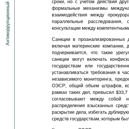
Антикоррупционный портал
сроки, но с учетом действий дру
формальные механизмы междуна
взаимодействия между прокурор
параллельные расследования, 
консультации между компетентным
Санкции в проанализированных 
включая материнские компании, 
подчеркивается, что такие урег
санкции могут включать конфис
государствам или государствен
устанавливаться требования в ча
независимого мониторинга, предо
ОЭСР, общий объем штрафов, ко
рамках таких дел, превысил $33,7
согласовывают между собой н
распределения взысканных средс
раскрытие дела, избегать дублирую
средств государствам, которым бы