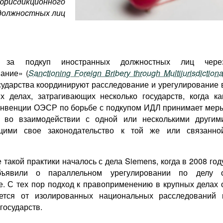
юрисдикционного
 должностных лиц
 за подкуп иностранных должностных лиц чере
ание» (
Sanctioning Foreign Bribery through Multijurisdictiona
осударства координируют расследование и урегулирование 
 делах, затрагивающих несколько государств, когда ка
онвенции ОЭСР по борьбе с подкупом ИДЛ принимает мер
 во взаимодействии с одной или несколькими другим
щими свое законодательство к той же или связанно
 такой практики началось с дела Siemens, когда в 2008 год
явили о параллельном урегулировании по делу 
е. С тех пор подход к правоприменению в крупных делах 
ется от изолированных национальных расследований 
государств.