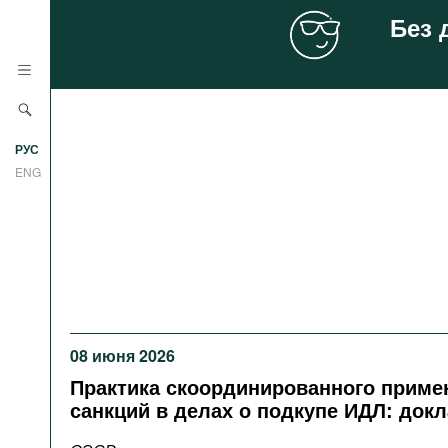
Без 
Новости
РУС
Аналитика
ENG
Профили
Стран
Ресурсы
Международных организаций
Литература
О проекте
Сайты
08 июня 2026
Документы международных
организаций
Практика скоординированного приме
санкций в делах о подкупе ИДЛ: док
Фильмы