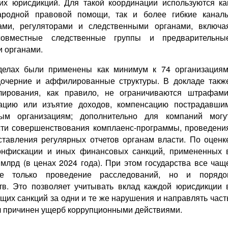
гих юрисдикций. Для такой координации используются ка
родной правовой помощи, так и более гибкие канал
ами, регуляторами и следственными органами, включа
совместные следственные группы и предварительны
и органами.
делах были применены как минимум к 74 организациям
дочерние и аффилированные структуры. В докладе такж
улирования, как правило, не ограничиваются штрафами
кацию или изъятие доходов, компенсацию пострадавши
ным организациям; дополнительно для компаний могу
сти совершенствования комплаенс-программы, проведени
ставления регулярных отчетов органам власти. По оценк
нфискации и иных финансовых санкций, примененных 
 млрд (в ценах 2024 года). При этом государства все чащ
е только проведение расследований, но и порядо
тв. Это позволяет учитывать вклад каждой юрисдикции 
щих санкций за одни и те же нарушения и направлять част
л причинен ущерб коррупционными действиями.