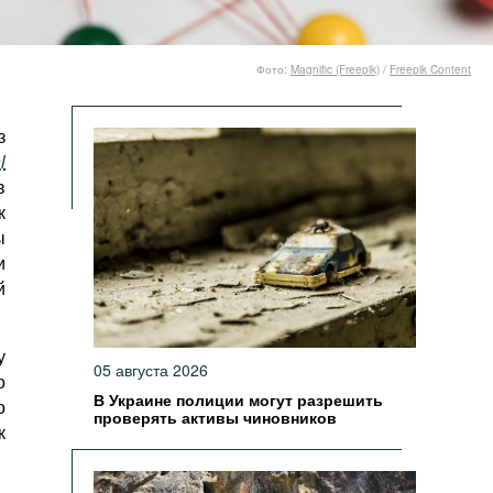
Фото:
Magnific (Freepik)
/
Freepik Content
з
l
в
к
ы
и
й
у
05 августа 2026
о
В Украине полиции могут разрешить
о
проверять активы чиновников
к