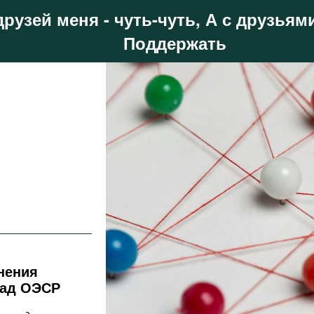
друзей меня - чуть-чуть, А с друзьями
Поддержать
нения
лад ОЭСР