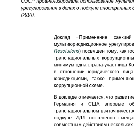
ОЭСР проанализировала использование мульти
Подкасты
урегулирования в делах о подкупе иностранных
Книжная полка
(ИДЛ).
Доклад «Применение санкций
мультиюрисдикционное урегулиров
Resolutions
) посвящен тому, как г
транснациональных коррупционных
минимум одна страна-участница К
в отношении юридического лица
юрисдикциями, также применяю
коррупционной схеме.
В докладе отмечается, что развитие
Германия и США впервые объ
транснациональном взяточничеств
подкупе ИДЛ постепенно смеща
совместным действиям нескольких 