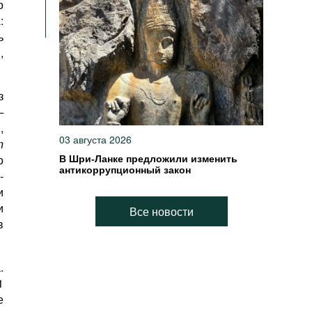
о
:
ь
,
з
–
,
03 августа 2026
n
о
В Шри-Ланке предложили изменить
антикоррупционный закон
-
и
и
Все новости
в
.
1
е