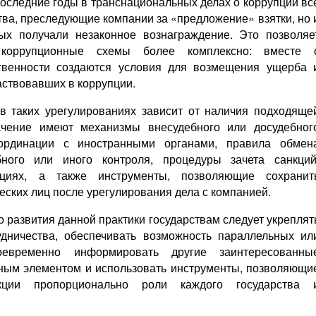
последние годы в транснациональных делах о коррупции вс
тва, преследующие компании за «предложение» взятки, но 
ых получали незаконное вознаграждение. Это позволяе
 коррупционные схемы более комплексно: вместе 
твенности создаются условия для возмещения ущерба 
аствовавших в коррупции.
 в таких урегулированиях зависит от наличия подходяще
ачение имеют механизмы внесудебного или досудебног
оординации с иностранными органами, правила обмен
бного или иного контроля, процедуры зачета санкций
циях, а также инструменты, позволяющие сохранит
ских лиц после урегулирования дела с компанией.
развития данной практики государствам следует укреплят
дничества, обеспечивать возможность параллельных ил
оевременно информировать другие заинтересованны
чным элементом и использовать инструменты, позволяющи
кции пропорционально роли каждого государства 