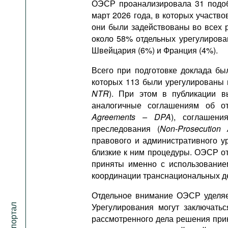
ОЭСР проанализировала 31 подоб
март 2026 года, в которых участв
они были задействованы во всех 
около 58% отдельных урегулирова
Швейцария (6%) и Франция (4%).
Всего при подготовке доклада бы
которых 113 были урегулированы 
NTR
). При этом в публикации в
аналогичные соглашениям об от
Agreements – DPA
), соглашени
преследования (
Non-Prosecution
правового и административного у
близкие к ним процедуры. ОЭСР о
приняты именно с использование
координации транснациональных де
Отдельное внимание ОЭСР уделяет
Урегулирования могут заключатьс
рассмотренного дела решения прин