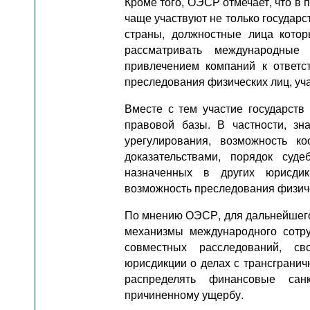
Кроме того, ОЭСР отмечает, что в 
чаще участвуют не только государс
страны, должностные лица котор
рассматривать международные
привлечением компаний к ответс
преследования физических лиц, уч
Вместе с тем участие государств
правовой базы. В частности, зн
урегулирования, возможность к
доказательствами, порядок суде
назначенных в других юрисдик
возможность преследования физиче
По мнению ОЭСР, для дальнейшего 
механизмы международного сотру
совместных расследований, св
юрисдикции о делах с трансграни
распределять финансовые сан
причиненному ущербу.