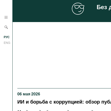
Без 
Новости
РУС
Аналитика
ENG
Профили
Стран
Ресурсы
Международных организаций
Литература
О проекте
Сайты
Документы международных
06 мая 2026
организаций
ИИ и борьба с коррупцией: обзор пу
Фильмы