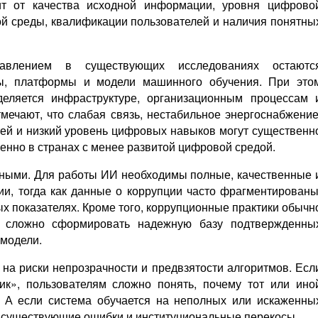
ит от качества исходной информации, уровня цифрово
ой среды, квалификации пользователей и наличия понятны
авлением в существующих исследованиях остаютс
ы, платформы и модели машинного обучения. При это
еляется инфраструктуре, организационным процессам 
мечают, что слабая связь, нестабильное энергоснабжение
ей и низкий уровень цифровых навыков могут существенн
енно в странах с менее развитой цифровой средой.
нными. Для работы ИИ необходимы полные, качественные 
, тогда как данные о коррупции часто фрагментированы
х показателях. Кроме того, коррупционные практики обычн
м сложно сформировать надежную базу подтвержденны
 модели.
на риски непрозрачности и предвзятости алгоритмов. Есл
ик», пользователям сложно понять, почему тот или ино
. А если система обучается на неполных или искаженны
ь существующие ошибки и институциональные перекосы.