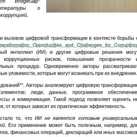
кт BridgeGap*
литературы о
коррупцией.
и вызовов цифровой трансформации в контексте борьбы 
ransformation Opportunities and Challenges for Corruption
нный интеллект (ИИ) и другие цифровые решения могу
я коррупционных рисков, повышения прозрачности 
ольных процедур. Одновременно авторы рассматриваю
вые уязвимости, которые могут возникать при их внедрении.
ледований**. Авторы анализируют цифровую трансформаци
элементов: люди, данные, программное обеспечение
ессы и коммуникация. Такой подход позволяет оценить н
ия, от которых зависит их практическая эффективность.
стало то, что
ИИ не является готовым универсальны
ей
. Его применение может быть полезным, например, дл
упок, финансовых операций, деклараций или иных массиво