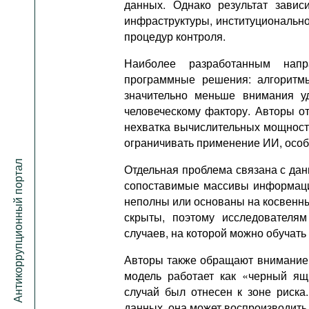
данных. Однако результат завис
инфраструктуры, институциональн
процедур контроля.
Наиболее разработанным напр
программные решения: алгоритм
значительно меньше внимания уд
человеческому фактору. Авторы от
нехватка вычислительных мощност
ограничивать применение ИИ, особ
Антикоррупционный портал
Отдельная проблема связана с да
сопоставимые массивы информации
неполны или основаны на косвенны
скрыты, поэтому исследователя
случаев, на которой можно обучать
Авторы также обращают внимание 
модель работает как «черный ящ
случай был отнесен к зоне риска
данных, она может воспроизводит