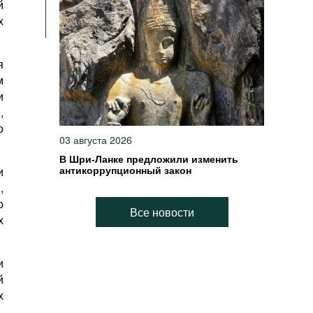
й
х
я
м
и
,
о
03 августа 2026
В Шри-Ланке предложили изменить
и
антикоррупционный закон
,
о
Все новости
х
и
й
х