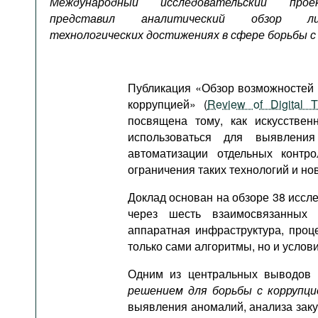
Международный исследовательский прое
Подкасты
представил аналитический обзор 
Книжная полка
технологических достижениях в сфере борьбы с 
Публикация «Обзор возможностей 
коррупцией» (
Review of Digital T
посвящена тому, как искусстве
использоваться для выявлени
автоматизации отдельных контр
ограничения таких технологий и но
Доклад основан на обзоре 38 исс
через шесть взаимосвязанных 
аппаратная инфраструктура, проц
только сами алгоритмы, но и услов
Одним из центральных выводов 
решением для борьбы с коррупци
выявления аномалий, анализа зак