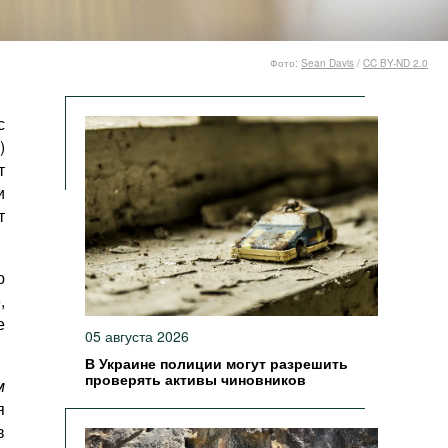
Фото:
Sean Davis
/
CC BY-ND 2.0
с
)
т
и
т
ю
,
е
05 августа 2026
В Украине полиции могут разрешить
проверять активы чиновников
м
я
в