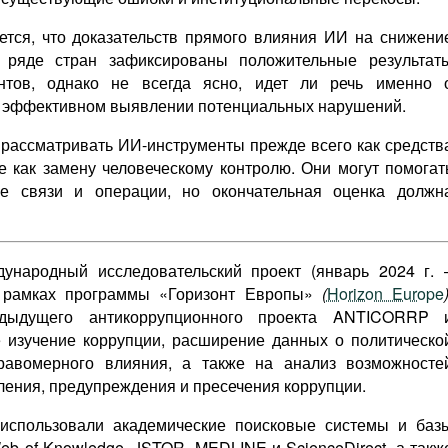
ается, что доказательств прямого влияния ИИ на снижени
В ряде стран зафиксированы положительные результат
нтов, однако не всегда ясно, идет ли речь именно 
е эффективном выявлении потенциальных нарушений.
 рассматривать ИИ-инструменты прежде всего как средств
е как замену человеческому контролю. Они могут помогат
ые связи и операции, но окончательная оценка должн
ународный исследовательский проект (январь 2024 г. 
 в рамках программы «Горизонт Европы»
(
Horizon Europe
едыдущего антикоррупционного проекта ANTICORRP 
 изучение коррупции, расширение данных о политическо
равомерного влияния, а также на анализ возможносте
ения, предупреждения и пресечения коррупции.
 использовали академические поисковые системы и баз
eb of Knowledge, JSTOR, MEDLINE и ScienceDirect, а такж