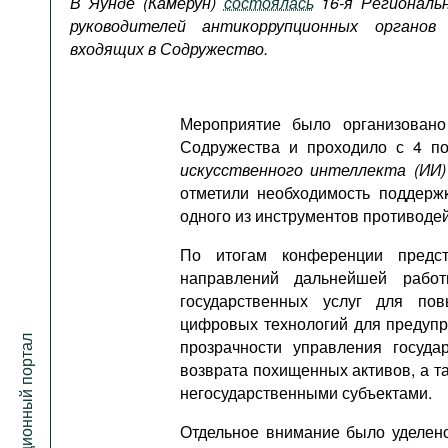
В Яунде (Камерун)
состоялась
16-я Региональ
Подкасты
руководителей антикоррупционных органов
Книжная полка
входящих в Содружество.
Мероприятие было организовано
Содружества и проходило с 4 п
искусственного интеллекта (ИИ)
отметили необходимость поддерж
одного из инструментов противоде
По итогам конференции предст
направлений дальнейшей рабо
государственных услуг для пов
цифровых технологий для предупр
Антикоррупционный портал
прозрачности управления госуд
возврата похищенных активов, а т
негосударственными субъектами.
Отдельное внимание было уделен