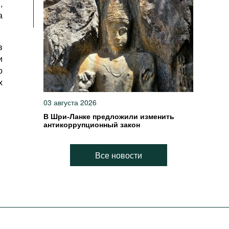
,
а
в
и
о
х
03 августа 2026
В Шри-Ланке предложили изменить
антикоррупционный закон
Все новости