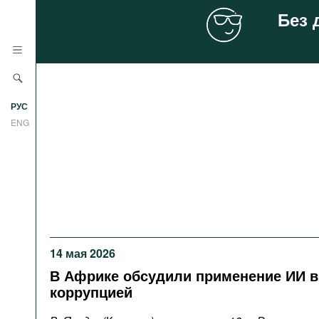
Без 
Новости
РУС
Аналитика
ENG
Профили
Стран
Ресурсы
Международных организаций
Литература
О проекте
Сайты
14 мая 2026
Документы международных
организаций
В Африке обсудили применение ИИ в
коррупцией
Фильмы