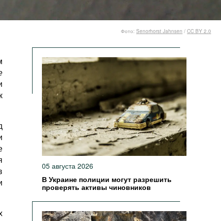
Фото:
Senorhorst Jahnsen
/
CC BY 2.0
м
е
и
к
д
и
е
я
05 августа 2026
в
В Украине полиции могут разрешить
и
проверять активы чиновников
х