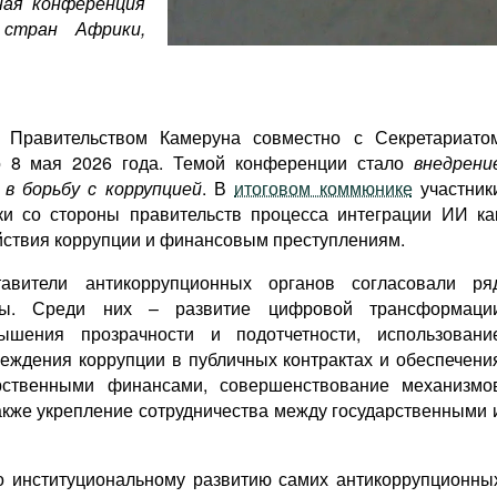
ная конференция
 стран Африки,
 Правительством Камеруна совместно с Секретариато
о 8 мая 2026 года. Темой конференции стало
внедрени
 в борьбу с коррупцией
. В
итоговом коммюнике
участник
ки со стороны правительств процесса интеграции ИИ ка
йствия коррупции и финансовым преступлениям.
авители антикоррупционных органов согласовали ря
ты. Среди них – развитие цифровой трансформаци
ышения прозрачности и подотчетности, использовани
еждения коррупции в публичных контрактах и обеспечени
арственными финансами, совершенствование механизмо
акже укрепление сотрудничества между государственными 
о институциональному развитию самих антикоррупционны