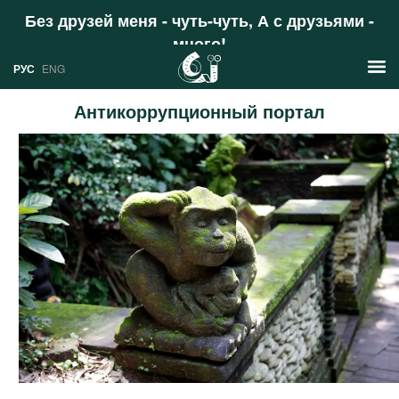
Без друзей меня - чуть-чуть, А с друзьями -
много!
Поддержать
РУС
ENG
Антикоррупционный портал
Новости
РУС
Аналитика
ENG
Профили
Стран
Ресурсы
Международных организаций
Литература
О проекте
Сайты
Документы международных
организаций