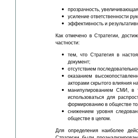
прозрачность, увеличивающая
усиление ответственности ру
эффективность и результативн
Как отмечено в Стратегии, дости
частности:
тем, что Стратегия в насто
документ;
отсутствием последовательно
оказанием высокопоставле
акторами скрытого влияния н
манипулированием СМИ, в т
использоваться для распро
формированию в обществе тол
снижением уровня следован
обществе в целом.
Для определения наиболее дей
Стратегии были проанализирован