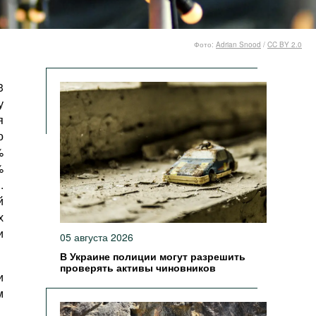
Фото:
Adrian Snood
/
CC BY 2.0
3
у
я
о
%
%
.
й
х
и
05 августа 2026
В Украине полиции могут разрешить
проверять активы чиновников
и
м