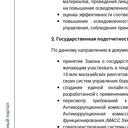
материалов, проведения лекц
на повышение осведомленност
оценка эффективности соотве
повышение осведомленнос
управления, соблюдения прин
2. Государственная подотчетнос
По данному направлению в докуме
принятие Закона о государст
желающим участвовать в тенд
10 млн малазийских ринггитов
своих систем управления борь
создание единой онлайн-п
разработанной с применение
пересмотр требований 
Антикоррупционной комисси
Антикоррупционная комисс
функционирования
(MACC Ser
совершенствование системы о