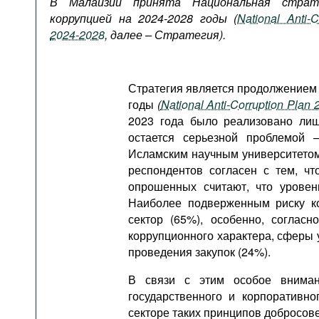
В Малайзии принята Национальная страт
Подкасты
коррупцией на 2024-2028 годы (
National Anti-C
Книжная полка
2024-2028
, далее – Стратегия).
Стратегия является продолжением 
годы
(
National Anti-Corruption Plan
2023 года было реализовано ли
остается серьезной проблемой 
Исламским научным университето
респондентов согласен с тем, ч
опрошенных считают, что урове
Наиболее подверженным риску ко
сектор (65%), особенно, соглас
коррупционного характера, сферы у
проведения закупок (24%).
В связи с этим особое вниман
государственного и корпоративн
секторе таких принципов добросове