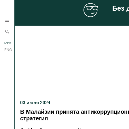
Без 
Новости
РУС
Аналитика
ENG
Профили
Стран
Ресурсы
Международных организаций
Литература
О проекте
Сайты
03 июня 2024
Документы международных
организаций
В Малайзии принята антикоррупцион
стратегия
Фильмы