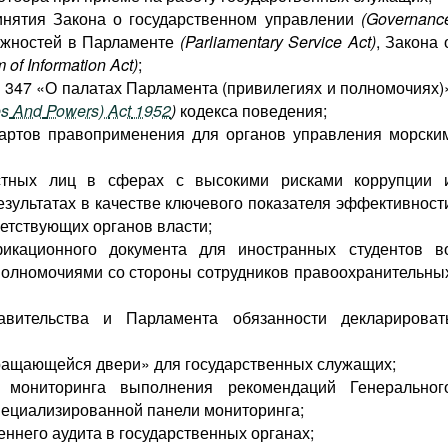
инятия Закона о государственном управлении
(Governanc
лжностей в Парламенте
(Parliamentary Service Act)
, Закона 
 of Information Act)
;
№ 347 «О палатах Парламента (привилегиях и полномочиях)
es
And
Powers
)
Act
1952
)
кодекса поведения;
дартов правоприменения для органов управления морски
стных лиц в сферах с высокими рисками коррупции 
езультатах в качестве ключевого показателя эффективност
ветствующих органов власти;
икационного документа для иностранных студентов в
полномочиями со стороны сотрудников правоохранительны
вительства и Парламента обязанности декларироват
ращающейся двери» для государственных служащих;
о мониторинга выполнения рекомендаций Генеральног
пециализированной панели мониторинга;
ннего аудита в государственных органах;