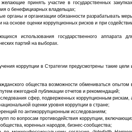
 желающие принять участие в государственных закупках
ния о бенефициарных владельцах;
ые органы и организации обязанности разрабатывать мер
 на основе оценки коррупционных рисков и при содействи
ющихся использования государственного аппарата дл
ческих партий на выборах.
чения коррупции в Стратегии предусмотрены такие цели 
ражданского общества возможности обмениваться опытом 
путем ежегодной публикации отчетов и рекомендаций;
сследования сфер, подверженных коррупционным рискам, 
национальной оценки уровня коррупции в стране;
еренций по антикоррупционным исследованиям;
рупп по вопросам противодействия коррупции, включающи
 общества, коренных народов, бизнес-сообщества;
та по межконфессиональному согласию
(Interfaith Harmon