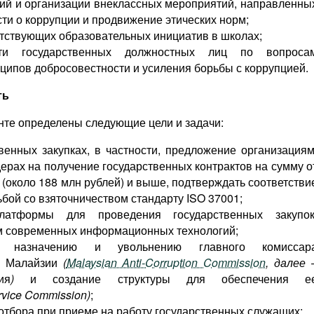
ий и организации внеклассных мероприятий, направленны
и о коррупции и продвижение этических норм;
тствующих образовательных инициатив в школах;
ти государственных должностных лиц по вопроса
ципов добросовестности и усиления борьбы с коррупцией.
ть
нте определены следующие цели и задачи:
венных закупках, в частности, предложение организациям
ерах на получение государственных контрактов на сумму о
 (около 188 млн рублей) и выше, подтверждать соответстви
бой со взяточничеством стандарту ISO 37001;
латформы для проведения государственных закупок
м современных информационных технологий;
к назначению и увольнению главного комиссар
и Малайзии
(
Malaysian Anti-Corruption Commission
, далее 
ия
)
и создание структуры для обеспечения е
vice Commission)
;
тбора при приеме на работу государственных служащих;