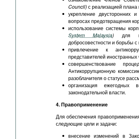
Council)
с реализацией плана 
укрепление двусторонних и
вопросах предотвращения ко
использование системы кор
System Malaysia
)
для про
добросовестности и борьбы с 
привлечение к антикорр
представителей иностранных 
совершенствование про
Антикоррупционную комиссию
разоблачителя о статусе расс
организация ежегодных в
законодательной власти.
4. Правоприменение
Для обеспечения правоприменения
следующие цели и задачи:
внесение изменений в Зак