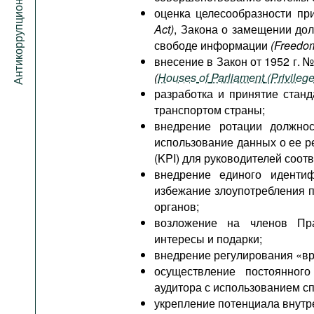
Антикоррупционный портал
оценка целесообразности пр
Act
)
, Закона о замещении до
свободе информации
(Freedom
внесение в Закон от 1952 г. 
(
Houses
of
Parliament
(
Privileg
разработка и принятие стан
транспортом страны;
внедрение ротации должно
использование данных о ее р
(KPI) для руководителей соот
внедрение единого идентиф
избежание злоупотребления 
органов;
возложение на членов Пра
интересы и подарки;
внедрение регулирования «в
осуществление постоянног
аудитора с использованием с
укрепление потенциала внутре