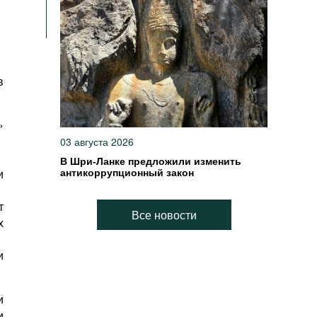
в
»
03 августа 2026
В Шри-Ланке предложили изменить
и
антикоррупционный закон
т
Все новости
х
и
и
и