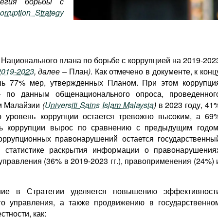
егия борьбы с
orruption Strategy
Национального плана по борьбе с коррупцией на 2019-202
 2019-2023
, далее –
План
)
. Как отмечено в документе, к конц
шь 77% мер, утвержденных Планом. При этом коррупци
– по данным общенационального опроса, проведенног
м Малайзии
(
Universiti Sains Islam Malaysia
)
в 2023 году, 41
то уровень коррупции остается тревожно высоким, а 69
нь коррупции вырос по сравнению с предыдущим годом
ррупционных правонарушений остается государственны
но статистике раскрытия информации о правонарушения
правления (36% в 2019-2023 гг.), правоприменения (24%) 
ие в Стратегии уделяется повышению эффективност
ого управления, а также продвижению в государственно
стности, как: