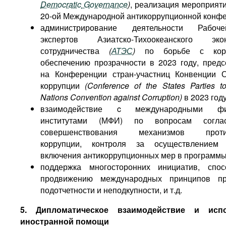
Democratic
Governance
)
, реализация мероприяти
20-ой Международной антикоррупционной конф
администрирование деятельности Рабоч
экспертов Азиатско-Тихоокеанского экон
сотрудничества
(
АТЭС
)
по борьбе с корр
обеспечению прозрачности в 2023 году, предс
на Конференции стран-участниц Конвенции 
коррупции
(Conference of the States Parties t
Nations Convention against Corruption)
в 2023 году
взаимодействие c международными фи
институтами (МФИ) по вопросам согла
совершенствования механизмов против
коррупции, контроля за осуществлением
включения антикоррупционных мер в программ
поддержка многосторонних инициатив, спос
продвижению международных принципов про
подотчетности и неподкупности, и т.д.
5. Дипломатическое взаимодействие и испо
иностранной помощи