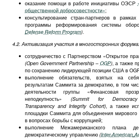
оказание помощи в работе инициативы ОЭСР
общественной добросовестности»
;
консультирование стран-партнеров в рамках
программы реформирования системы обо
Defense Reform Program
)
.
4.2. Активизация участия в многосторонних форума
сотрудничество с Партнерством «Открытое пра
(Open Government Partnership –
OGP
)
, а также 
по сохранению лидирующей позиции США в OGP
выполнение обязательств, взятых на с
результатам Саммита за демократию, в том чис
деятельности группы «Финансовая проз
неподкупность»
(Summit for Democracy 
Transparency and Integrity Cohort)
, а также ис
площадки Саммита для объединения мирового
в вопросах борьбы с коррупцией;
выполнение Межамериканского плана де
демократическому управлению
(
Inter
-
American
Ac