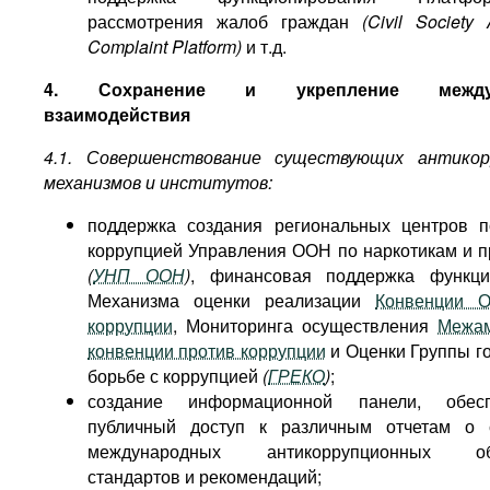
рассмотрения жалоб граждан
(Civil Society 
Complaint Platform)
и т.д.
4. Сохранение и укрепление междун
взаимодействия
4.1. Совершенствование существующих антикор
механизмов и институтов:
поддержка создания региональных центров 
коррупцией Управления ООН по наркотикам и п
(
УНП ООН
)
, финансовая поддержка функци
Механизма оценки реализации
Конвенции 
коррупции
, Мониторинга осуществления
Межам
конвенции против коррупции
и Оценки Группы го
борьбе с коррупцией
(
ГРЕКО
)
;
создание информационной панели, обес
публичный доступ к различным отчетам о 
международных антикоррупционных обяз
стандартов и рекомендаций;