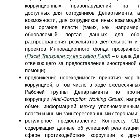
коррупционных правонарушений, на пл
доступных для сотрудников Департамента, 
возможности, для сотрудников иных взаимоде
ним органов власти (таких, как, например
обновляемый портал данных для об
распространения результатов деятельности и
проектов Инновационного фонда прозрачнос
(
Fiscal Transparency Innovation Fund
) – отдела Д
отвечающего за предоставление иностранной
помощи);
продвижение необходимости принятия мер п
коррупцией, в том числе в ходе ежемесячны
Рабочей группы Департамента по проти
коррупции
(Anti-Corruption Working Group)
, напр
обмен информацией между уполномоченным
власти и иными заинтересованными сторонами;
регулярное предоставление Конгрессу СШ
содержащих данные об успешной реализации
сфере противодействия коррупции в други