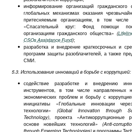
информирование организаций гражданского 
глобальных механизмах оказания чрезвычай
притесняемым организациям, в том числе 
«Спасательный круг: Фонд помощи пос
организациям гражданского общества»
(
Lifeli
CSOs Assistance Fund
)
;
разработка и внедрение краткосрочных и ср
программ защиты разоблачителей, а также пре
СМИ.
5.3. Использование инноваций в борьбе с коррупцией:
содействие разработке и внедрению инн
инструментов, в том числе направленных 
экономических проблем и борьбу с коррупцие
инициативы «Глобальные инновации чер
технологии»
(Global Innovation through S
Technology)
, проекта «Антикоррупционные 
основе новейших технологий
» (Anti-corrupti
through Emerging Technologies)
и программы Tec