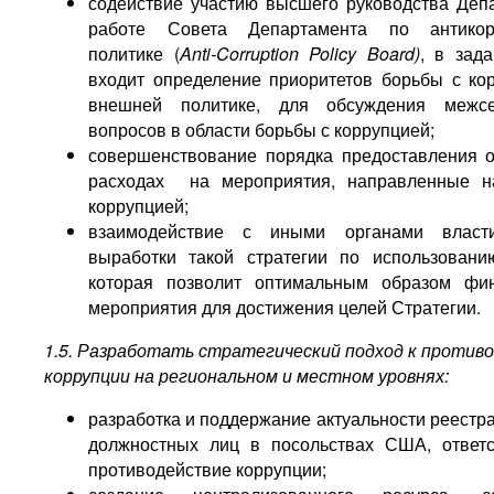
содействие участию высшего руководства Деп
работе Совета Департамента по антикор
политике (
Anti-Corruption Policy Board)
, в зада
входит определение приоритетов борьбы с ко
внешней политике, для обсуждения межсе
вопросов в области борьбы с коррупцией;
совершенствование порядка предоставления о
расходах на мероприятия, направленные н
коррупцией;
взаимодействие с иными органами влас
выработки такой стратегии по использовани
которая позволит оптимальным образом фин
мероприятия для достижения целей Стратегии.
1.5. Разработать стратегический подход к против
коррупции на региональном и местном уровнях:
разработка и поддержание актуальности реестр
должностных лиц в посольствах США, ответ
противодействие коррупции;