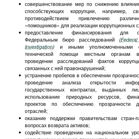
совершенствование мер по снижению влияни
способствующих коррупции, например, с
противодействием привлечению различ
«помощников» для реализации коррупционных с
предоставление финансирования для об
Федеральным бюро расследований
(
Federa
Investigation
)
и иными уполномоченными ст
технической помощи местным органам в
проведении расследований фактов корруп
связанных с ней правонарушений;
устранение пробелов в обеспечении прозрачнос
проведение анализа открытости инф
государственных контрактах, выданных ли
использование природных ресурсов, фина
проектов по обеспечению прозрачности 
отраслей;
оказание поддержки правительствам стран-
вопросах возврата активов;
содействие проведению на национальном ур