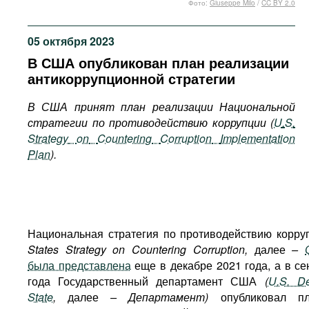
Фото:
Giuseppe Milo
/
CC BY 2.0
Фильмы
Подкасты
05 октября 2023
Книжная полка
В США опубликован план реализации
антикоррупционной стратегии
В США принят план реализации Национальной
стратегии по противодействию коррупции (
U
.
S
.
Strategy
on
Countering
Corruption
Implementation
Plan
).
Национальная стратегия по противодействию корр
States Strategy on Countering Corruption,
далее
–
была представлена
еще в декабре 2021 года, а в се
года Государственный департамент США
(
U.S. De
State
,
далее
– Департамент)
опубликовал п