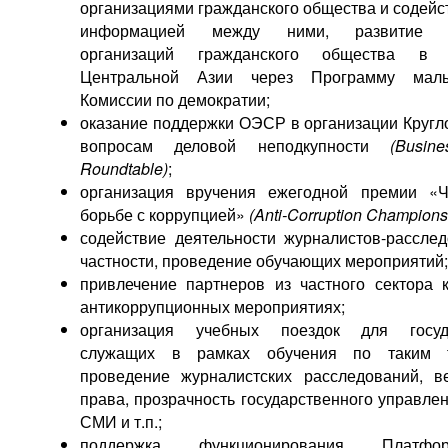
организациями гражданского общества и содейс
информацией между ними, развитие п
организаций гражданского общества 
Центральной Азии через Программу мал
Комиссии по демократии;
оказание поддержки ОЭСР в организации Кругло
вопросам деловой неподкупности
(Busine
Roundtable)
;
организация вручения ежегодной премии «
борьбе с коррупцией»
(Anti-Corruption Champion
содействие деятельности журналистов-расслед
частности, проведение обучающих мероприятий;
привлечение партнеров из частного сектора 
антикоррупционных мероприятиях;
организация учебных поездок для госуд
служащих в рамках обучения по таким 
проведение журналистских расследований, в
права, прозрачность государственного управле
СМИ и т.п.;
поддержка функционирования Платф