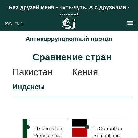
Без друзей меня - чуть-чуть, А с друзьями -
много!
Поддержать
РУС
ENG
Антикоррупционный портал
Новости
Сравнение стран
РУС
Аналитика
Пакистан
Кения
ENG
Профили
Индексы
Стран
Ресурсы
Международных организаций
Литература
О проекте
Сайты
Документы международных
TI Corruption
TI Corruption
организаций
Perceptions
Perceptions