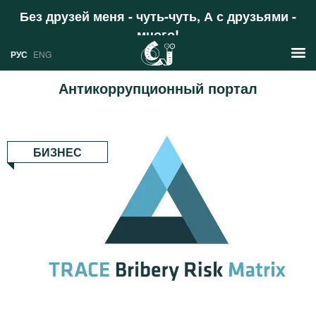
Без друзей меня - чуть-чуть, А с друзьями -
много!
Поддержать
РУС
ENG
Антикоррупционный портал
Новости
РУС
Аналитика
БИЗНЕС
ENG
Профили
Стран
Ресурсы
Международных организаций
Литература
О проекте
Сайты
Документы международных
организаций