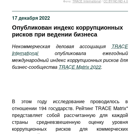
Фото:
TRACE International
/
CC BY-NC-ND 4.0
Фильмы
Подкасты
17 декабря 2022
Книжная полка
Опубликован индекс коррупционных
рисков при ведении бизнеса
Некоммерческая деловая ассоциация
TRACE
International
опубликовала ежегодный
международный индекс коррупционных рисков для
бизнес-сообщества
TRACE Matrix 2022
.
В этом году исследование проводилось в
отношении 194 государств. Рейтинг TRACE Matrix*
представляет собой рассчитанную для каждой
страны средневзвешенную оценку уровня
коррупционных рисков для коммерческих