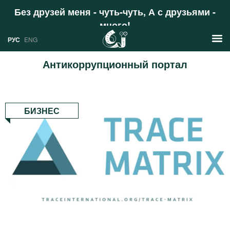
Без друзей меня - чуть-чуть, А с друзьями -
много!
Поддержать
РУС
ENG
Антикоррупционный портал
Новости
РУС
Аналитика
БИЗНЕС
ENG
Профили
Стран
Ресурсы
Международных организаций
Литература
О проекте
Сайты
Документы международных
организаций