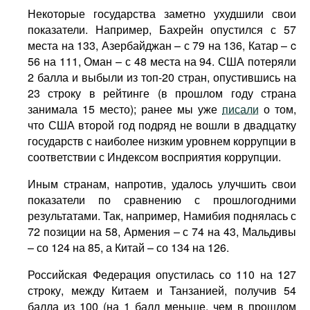
Некоторые государства заметно ухудшили свои
показатели. Например, Бахрейн опустился с 57
места на 133, Азербайджан – с 79 на 136, Катар – c
56 на 111, Оман – с 48 места на 94. США потеряли
2 балла и выбыли из топ-20 стран, опустившись на
23 строку в рейтинге (в прошлом году страна
занимала 15 место); ранее мы уже
писали
о том,
что США второй год подряд не вошли в двадцатку
государств с наиболее низким уровнем коррупции в
соответствии с Индексом восприятия коррупции.
Иным странам, напротив, удалось улучшить свои
показатели по сравнению с прошлогодними
результатами. Так, например, Намибия поднялась с
72 позиции на 58, Армения – с 74 на 43, Мальдивы
– со 124 на 85, а Китай – со 134 на 126.
Российская Федерация опустилась со 110 на 127
строку, между Китаем и Танзанией, получив 54
балла из 100 (на 1 балл меньше, чем в прошлом