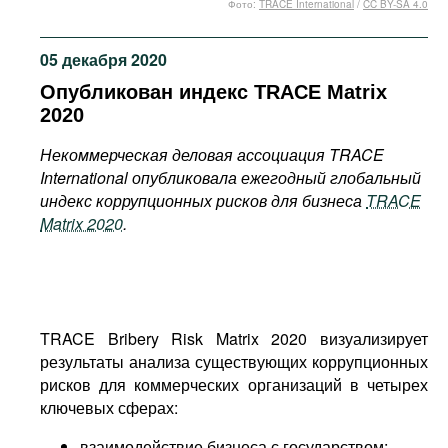
Фото:
TRACE International
/
CC BY-SA 4.0
Фильмы
Подкасты
05 декабря 2020
Книжная полка
Опубликован индекс TRACE Matrix
2020
Некоммерческая деловая ассоциация TRACE
International
опубликовала ежегодный глобальный
индекс коррупционных рисков для бизнеса
TRACE
Matrix 2020
.
TRACE Bribery Risk Matrix 2020 визуализирует
результаты анализа существующих коррупционных
рисков для коммерческих организаций в четырех
ключевых сферах:
взаимодействие бизнеса с государством;