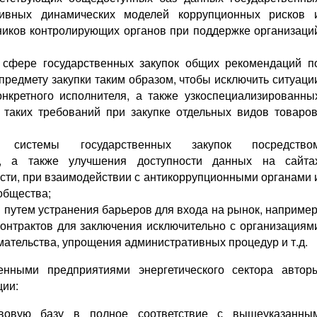
тивных динамических моделей коррупционных рисков 
ников контролирующих органов при поддержке организаци
в сфере государственных закупок общих рекомендаций п
редмету закупки таким образом, чтобы исключить ситуаци
онкретного исполнителя, а также узкоспециализированны
 таких требований при закупке отдельных видов товаров
 системы государственных закупок посредство
, а также улучшения доступности данных на сайта
ости, при взаимодействии с антикоррупционными органами 
общества;
 путем устранения барьеров для входа на рынок, например
онтрактов для заключения исключительно с организациям
мательства, упрощения административных процедур и т.д.
енными предприятиями энергетического сектора автор
ции:
вовую базу в полное соответствие с вышеуказанны