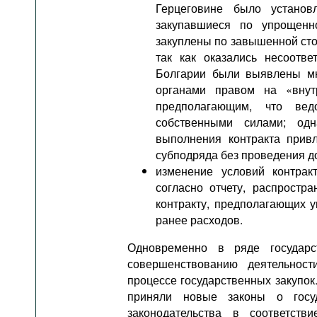
Герцеговине было установл
закупавшиеся по упрощенн
закуплены по завышенной стои
так как оказались несоотв
Болгарии были выявлены мн
органами правом на «внут
предполагающим, что вед
собственными силами; од
выполнения контракта прив
субподряда без проведения д
изменение условий контрак
согласно отчету, распростр
контракту, предполагающих у
ранее расходов.
Одновременно в ряде государ
совершенствованию деятельнос
процессе государственных закупок
приняли новые законы о госу
законодательства в соответст