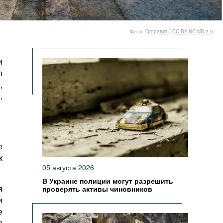
Фото:
Qropatwa
/
CC BY-NC-ND 2.0
и
я
,
,
е
к
05 августа 2026
В Украине полиции могут разрешить
я
проверять активы чиновников
и
е
я