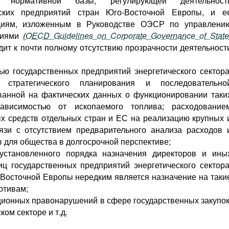
ю нормативной базы, регулирующей деятельност
еских предприятий стран Юго-Восточной Европы, и е
ациям, изложенным в Руководстве ОЭСР по управлени
тиями
(
OECD Guidelines on Corporate Governance of State
одит к почти полному отсутствию прозрачности деятельност
ю государственных предприятий энергетического сектора
 стратегического планирования и последовательно
ованной на фактических данных о функционировании таки
зависимостью от ископаемого топлива; расходование
х средств отдельных стран и ЕС на реализацию крупных 
язи с отсутствием предварительного анализа расходов 
 для общества в долгосрочной перспективе;
 установленного порядка назначения директоров и ины
ц государственных предприятий энергетического сектора
о-Восточной Европы нередким является назначение на таки
отивам;
ионных правонарушений в сфере государственных закупок
ком секторе и т.д.