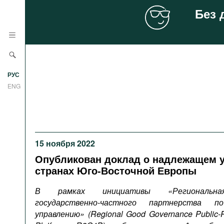
Без 
Новости
РУС
Аналитика
ENG
Профили
Стран
Ресурсы
Международных организаций
15 ноября 2022
Литература
О проекте
Опубликован доклад о надлежащем 
Сайты
странах Юго-Восточной Европы
Документы международных
В рамках инициативы «Региональн
организаций
государственно-частного партнерства п
Фильмы
управлению» (
Regional
Good
Governance
Public
-