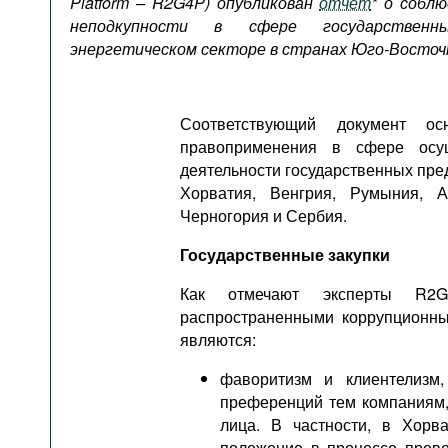
Platform
–
R
2
G
4
P
) опубликован
отчет
* о собл
Подкасты
неподкупности в сфере государствен
Книжная полка
энергетическом секторе в странах Юго-Восточ
Соответствующий документ ос
правоприменения в сфере осущ
деятельности государственных пред
Хорватия, Венгрия, Румыния, 
Черногория и Сербия.
Государственные закупки
Как отмечают эксперты R2G
распространенными коррупционны
являются:
фаворитизм и клиентелизм
преференций тем компаниям,
лица. В частности, в Хорв
положение в процессе пров