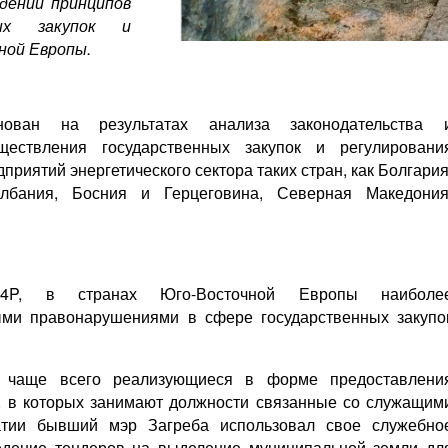
юдении принципов
ных закупок и
ной Европы.
нован на результатах анализа законодательства 
ествления государственных закупок и регулировани
приятий энергетического сектора таких стран, как Болгария
Албания, Босния и Герцеговина, Северная Македония
4P, в странах Юго-Восточной Европы наиболе
ми правонарушениями в сфере государственных закупо
, чаще всего реализующиеся в форме предоставлени
 в которых занимают должности связанные со служащим
атии бывший мэр Загреба использовал свое служебно
едение тендеров на выделение муниципальной земли дл