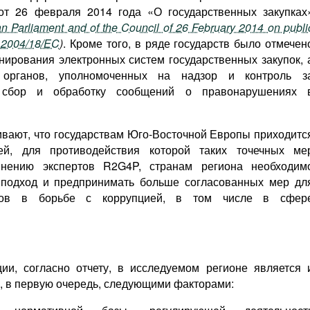
от 26 февраля 2014 года «О государственных закупках
n Parliament and of the Council of 26 February 2014 on publi
e 2004/18/EC
)
. Кроме того, в ряде государств было отмечен
ирования электронных систем государственных закупок, 
 органов, уполномоченных на надзор и контроль з
и сбор и обработку сообщений о правонарушениях 
ивают, что государствам Юго-Восточной Европы приходитс
ей, для противодействия которой таких точечных ме
мнению экспертов R2G4P, странам региона необходим
 подход и предпринимать больше согласованных мер дл
атов в борьбе с коррупцией, в том числе в сфер
и, согласно отчету, в исследуемом регионе является 
я, в первую очередь, следующими факторами: