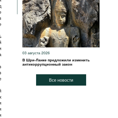
д
е
в
е
%
й
и
03 августа 2026
а
В Шри-Ланке предложили изменить
антикоррупционный закон
в
в
е
Все новости
й
к
и
и
и