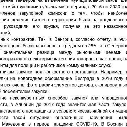
 хозяйствующими субъектами: в период с 2016 по 2020 го
членов закупочной комиссии с тем, чтобы наиболе
рения ведения бизнеса территории были распределены 
и руководили его друзья, получая за это незаконно
аний;
ных контрактов. Так, в Венгрии, согласно отчету, в 90
купок цены были завышены в среднем на 25%, а в Северно
 значительная разница между рыночными ценами 
онтрактов на некоторые категории товаров, в частности, н
иты для полиции и работников коммунальных служб;
тникам закупки под конкретного поставщика. Например, 
упки на новогоднее оформление Белграда в 2016 году 
и включены фотографии элементов декора, скопированны
й победителем закупки;
ние неконкурентных способов закупок или упрощенно
сти, в Албании до 2017 года значительная часть закупо
динственного поставщика в условиях чрезвычайной ситуаци
ости такой ситуации; аналогичные нарушения был
 Македонии в период пандемии COVID-19. В Боснии 