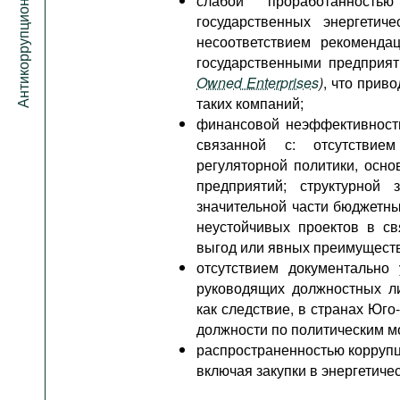
Антикоррупционный портал
слабой проработанность
государственных энергетич
несоответствием рекоменд
государственными предприя
Owned Enterprises
)
, что прив
таких компаний;
финансовой неэффективность
связанной с: отсутствием
регуляторной политики, осн
предприятий; структурной 
значительной части бюджетны
неустойчивых проектов в св
выгод или явных преимуществ
отсутствием документально
руководящих должностных ли
как следствие, в странах Юг
должности по политическим м
распространенностью коррупц
включая закупки в энергетичес