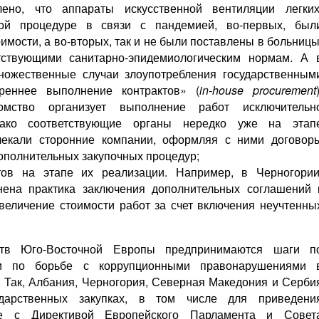
ено, что аппараты искусственной вентиляции легких
ой процедуре в связи с пандемией, во-первых, был
мости, а во-вторых, так и не были поставлены в больницы
етствующими санитарно-эпидемиологическим нормам. А 
ожественные случаи злоупотребления государственным
реннее выполнение контрактов» (
in
-
house
procurement
омство организует выполнение работ исключительн
нако соответствующие органы нередко уже на этап
лекали сторонние компании, оформляя с ними договор
ополнительных закупочных процедур;
тов на этапе их реализации. Например, в Черногории
анена практика заключения дополнительных соглашений 
величение стоимости работ за счет включения неучтенны
ств Юго-Восточной Европы предпринимаются шаги п
ти по борьбе с коррупционными правонарушениями 
. Так, Албания, Черногория, Северная Македония и Серби
дарственных закупках, в том числе для приведени
вие с Директивой Европейского Парламента и Совет