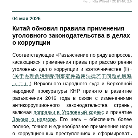
Фото:
Rita Willaert
/
CC BY-NC 2.0
Фильмы
Подкасты
04 мая 2026
Книжная полка
Китай обновил правила применения
уголовного законодательства в делах
о коррупции
Соответствующее «Разъяснение по ряду вопросов,
касающихся применения права при рассмотрении
уголовных дел о коррупции и взяточничестве (II)»
(
关于办理贪污贿赂刑事案件适用法律若干问题的解释
（二）
) Верховного народного суда и Верховной
народной прокуратуры КНР принято в развитие
разъяснения 2016 года в связи с изменениями
антикоррупционного законодательства страны,
включая
поправки в Уголовный кодекс
и принятие
Закона о надзоре
. Его цель – обеспечить более
полное, точное и единообразное применение норм
о коррупционных преступлениях и сформировать