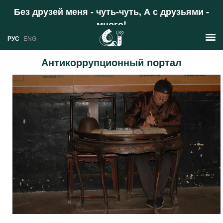
Без друзей меня - чуть-чуть, А с друзьями -
много!
Поддержать
РУС
ENG
Антикоррупционный портал
Новости
РУС
Аналитика
ENG
Профили
Стран
Ресурсы
Международных организаций
Литература
О проекте
Сайты
Документы международных
организаций