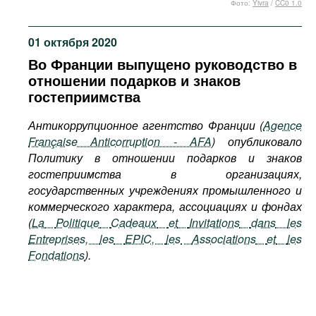
Фото:
Yivra
/
CC0 1.0
Фильмы
Подкасты
01 октября 2020
Книжная полка
Во Франции выпущено руководство в
отношении подарков и знаков
гостеприимства
Антикоррупционное агентство Франции
(
Agence
Française Anticorruption - AFA
)
опубликовало
Политику в отношении подарков и знаков
гостеприимства в организациях,
государственных учреждениях промышленного и
коммерческого характера, ассоциациях и фондах
(
La
Politique
Cadeaux
et
Invitations
dans
les
Entreprises
,
les
EPIC
,
les
Associations
et
les
Fondations
).