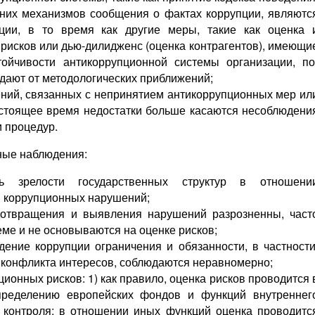
нних механизмов сообщения о фактах коррупции, являютс
ции, в то время как другие меры, такие как оценка 
рисков или дью-дилидженс (оценка контрагентов), имеющи
ойчивости антикоррупционной системы организации, по
дают от методологических приближений;
ний, связанных с непринятием антикоррупционных мер ил
стоящее время недостатки больше касаются несоблюдени
и процедур.
вные наблюдения:
нь зрелости государственных структур в отношени
 коррупционных нарушений;
отвращения и выявления нарушений разрозненны, част
ме и не основываются на оценке рисков;
ение коррупции ограничения и обязанности, в частности
конфликта интересов, соблюдаются неравномерно;
ционных рисков: 1) как правило, оценка рисков проводится 
ределению европейских фондов и функций внутреннег
о контроля; в отношении иных функций оценка проводитс