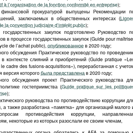
if à l’organisation de la fonction conformité en entreprise
);
 финансовой прокуратурой выпущены Рекомендации п
шений, заключаемых в общественных интересах (
Ligne
e la convention judiciaire d’intérêt public
);
 государственных закупок подготовлено Руководство п
в в процессе государственных закупок (Guide pour maîtrise
ycle de l’achat public),
опубликованное
в 2020 году;
ного обсуждения Практическое руководство по проведени
в контексте слияний и приобретений (Guide pratique «Le
ns le cadre des fusions-acquisitions»), переработанная с учето
я версия которого
была представлена
в 2020 году;
ного обсуждения проект Практического руководства дл
политике гостеприимства (
Guide pratique sur les politique
rise
);
ктического руководства по противодействию коррупции дл
, а также разработана «памятка» для организаций малого 
просам противодействия коррупции, направленна
, некоторые из которых разослали ее своим членам,
осударственных органа обратились к AFA за помощью 