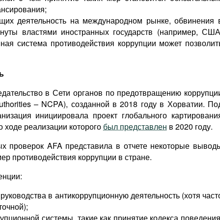
ансирования;
щих деятельность на международном рынке, обвинения 
нуты властями иностранных государств (например, США
вная система противодействия коррупции может позволит
ь
едательство в Сети органов по предотвращению коррупци
Authorities – NCPA), созданной в 2018 году в Хорватии. По
анизация инициировала проект глобального картировани
о ходе реализации которого
был представлен
в 2020 году.
ых проверок AFA представила в отчете некоторые вывод
мер противодействия коррупции в стране.
енции:
руководства в антикоррупционную деятельность (хотя част
точной);
пционной системы, такие как принятие кодекса поведения