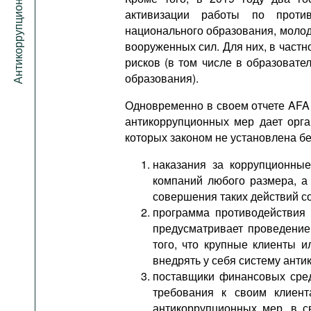
Антикоррупционный портал
активизации работы по проти
национального образования, моло
вооруженных сил. Для них, в част
рисков (в том числе в образоват
образования).
Одновременно в своем отчете AFA
антикоррупционных мер дает орг
которых законом не установлена б
наказания за коррупционны
компаний любого размера, а
совершения таких действий с
программа противодействия 
предусматривает проведение 
того, что крупные клиенты и
внедрять у себя систему ант
поставщики финансовых сред
требования к своим клиент
антикоррупционных мер, в с