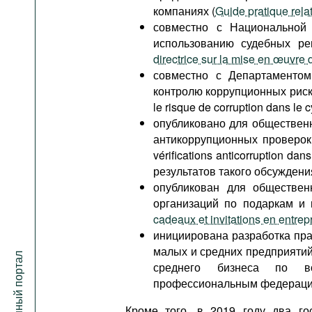
компаниях (
Guide pratique relat
совместно с Национальной
использованию судебных ре
directrice sur la mise en œuvre d
совместно с Департаментом
контролю коррупционных риско
le risque de corruption dans le c
опубликовано для обществен
антикоррупционных проверок 
vérifications anticorruption da
результатов такого обсуждени
опубликован для обществен
организаций по подаркам и 
cadeaux et invitations en entrep
инициирована разработка пра
малых и средних предприятий
среднего бизнеса по во
профессиональным федерациям
Кроме того, в 2019 году два г