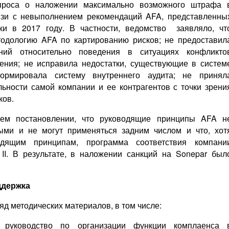
опроса о наложении максимально возможного штрафа 
язи с невыполнением рекомендаций AFA, представленны
ки в 2017 году. В частности, ведомство заявляло, чт
тодологию AFA по картированию рисков; не предоставил
аний относительно поведения в ситуациях конфликто
ения; не исправила недостатки, существующие в систем
формировала систему внутреннего аудита; не принял
ьности самой компании и ее контрагентов с точки зрени
ков.
оем постановлении, что руководящие принципы AFA н
ыми и не могут применяться задним числом и что, хот
дящим принципам, программа соответствия компани
 II. В результате, в наложении санкций на Sonepar был
ддержка
яд методических материалов, в том числе:
е руководство по организации функции комплаенса 