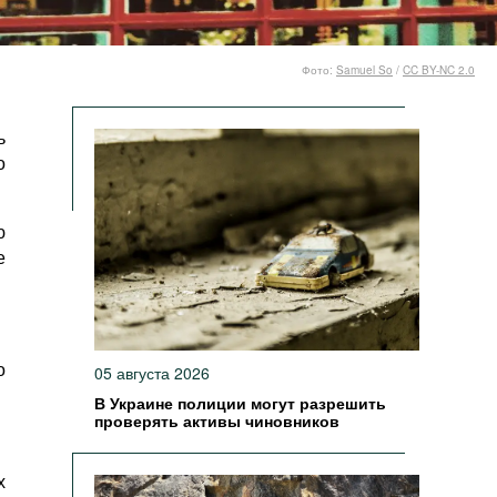
Фото:
Samuel So
/
CC BY-NC 2.0
ь
о
ю
е
о
05 августа 2026
В Украине полиции могут разрешить
проверять активы чиновников
х