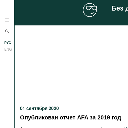
Без 
Новости
РУС
Аналитика
ENG
Профили
Стран
Ресурсы
Международных организаций
Литература
О проекте
Сайты
Документы международных
01 сентября 2020
организаций
Опубликован отчет AFA за 2019 год
Фильмы