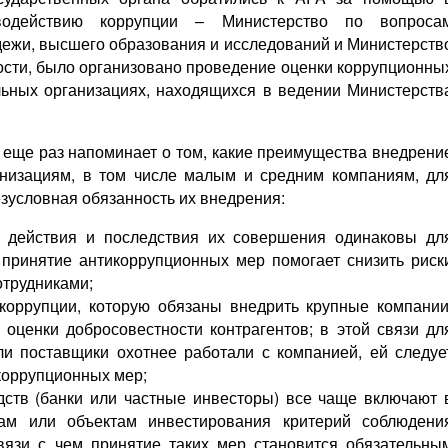
водействию коррупции – Министерство по вопроса
дежи, высшего образования и исследований и Министерств
ности, было организовано проведение оценки коррупционны
ельных организациях, находящихся в ведении Министерств
 еще раз напоминает о том, какие преимущества внедрени
анизациям, в том числе малым и средним компаниям, дл
езусловная обязанность их внедрения:
е действия и последствия их совершения одинаковы дл
 принятие антикоррупционных мер помогает снизить риск
отрудниками;
коррупции, которую обязаны внедрить крупные компании
оценки добросовестности контрагентов; в этой связи дл
ли поставщики охотнее работали с компанией, ей следуе
икоррупционных мер;
ств (банки или частные инвесторы) все чаще включают 
ам или объектам инвестирования критерий соблюдени
вязи с чем принятие таких мер становится обязательны