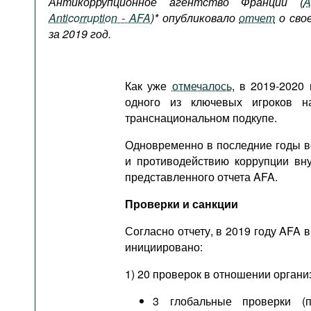
Антикоррупционное агентство Франции
(
A
Подкасты
Anticorruption - AFA
)*
опубликовало
отчет
о сво
Книжная полка
за 2019 год.
Как уже
отмечалось
, в 2019-2020
одного из ключевых игроков 
транснациональном подкупе.
Одновременно в последние годы в
и противодействию коррупции вну
представленного отчета AFA.
Проверки и санкции
Согласно отчету, в 2019 году AFA
инициировано:
1) 20 проверок в отношении организ
3 глобальные проверки (п