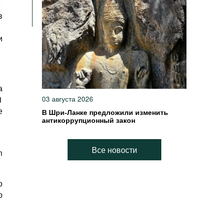
;
в
и
а
1
03 августа 2026
е
В Шри-Ланке предложили изменить
антикоррупционный закон
Все новости
n
о
ю