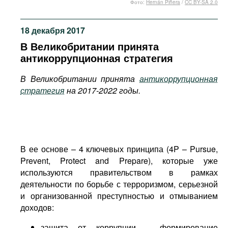
Фото:
Hernán Piñera
/
CC BY-SA 2.0
Фильмы
Подкасты
18 декабря 2017
Книжная полка
В Великобритании принята
антикоррупционная стратегия
В Великобритании принята
антикоррупционная
стратегия
на 2017-2022 годы.
В ее основе – 4 ключевых принципа (4P – Pursue,
Prevent, Protect and Prepare), которые уже
используются правительством в рамках
деятельности по борьбе с терроризмом, серьезной
и организованной преступностью и отмыванием
доходов:
защита от коррупции – формирование