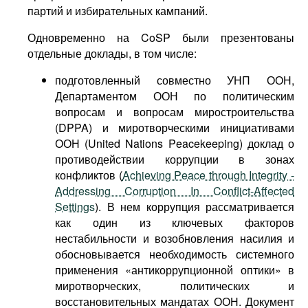
партий и избирательных кампаний.
Одновременно на CoSP были презентованы
отдельные доклады, в том числе:
подготовленный совместно УНП ООН,
Департаментом ООН по политическим
вопросам и вопросам миростроительства
(DPPA) и миротворческими инициативами
ООН (United Nations Peacekeeping) доклад о
противодействии коррупции в зонах
конфликтов (
Achieving Peace through Integrity -
Addressing Corruption In Conflict-Affected
Settings
). В нем коррупция рассматривается
как один из ключевых факторов
нестабильности и возобновления насилия и
обосновывается необходимость системного
применения «антикоррупционной оптики» в
миротворческих, политических и
восстановительных мандатах ООН. Документ