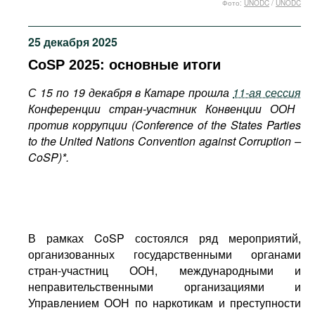
Фото:
UNODC
/
UNODC
Фильмы
Подкасты
25 декабря 2025
Книжная полка
CoSP 2025: основные итоги
С 15 по 19 декабря в Катаре прошла
11-ая сессия
Конференции стран-участник Конвенции ООН
против коррупции (
Conference
of
the
States
Parties
to
the
United
Nations
Convention
against
Corruption
–
CoSP
)*.
В рамках CoSP состоялся ряд мероприятий,
организованных государственными органами
стран-участниц ООН, международными и
неправительственными организациями и
Управлением ООН по наркотикам и преступности