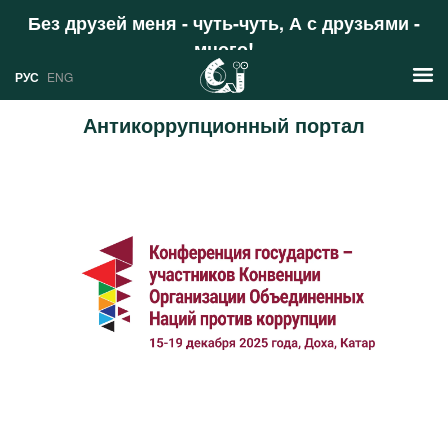
Без друзей меня - чуть-чуть, А с друзьями -
много!
Поддержать
РУС
ENG
Антикоррупционный портал
Новости
РУС
Аналитика
ENG
Профили
Стран
Ресурсы
Международных организаций
Литература
О проекте
Сайты
Документы международных
организаций