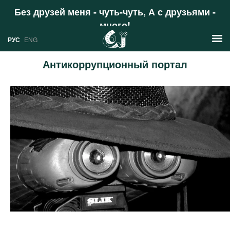
Без друзей меня - чуть-чуть, А с друзьями -
много!
Поддержать
РУС
ENG
Антикоррупционный портал
Новости
РУС
Аналитика
ENG
Профили
Стран
Ресурсы
Международных организаций
Литература
О проекте
Сайты
Документы международных
организаций