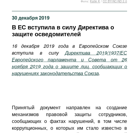
Фото:
Katie K
/
CC BY-NC-ND 2.0
Фильмы
Подкасты
30 декабря 2019
Книжная полка
В ЕС вступила в силу Директива о
защите осведомителей
16 декабря 2019 года в Европейском Союзе
вступила в силу
Директива 2019/1937/ЕС
Европейского парламента и Совета от 26
ноября 2019 года о защите лиц, сообщающих о
нарушениях законодательства Союза
.
Принятый документ направлен на создание
механизмов правовой защиты сотрудников,
сообщающих о фактах нарушений, в том числе
коррупционных, о которых им стало известно в