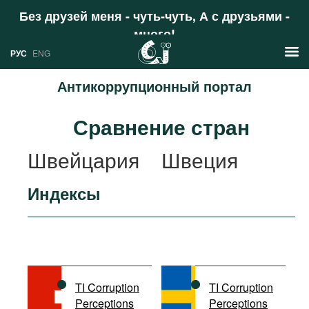
Без друзей меня - чуть-чуть, А с друзьями -
много!
Поддержать
РУС
ENG
Антикоррупционный портал
Новости
Сравнение стран
РУС
Аналитика
Швейцария
Швеция
ENG
Профили
Индексы
Стран
Ресурсы
Международных организаций
Литература
О проекте
Сайты
Документы международных
TI Corruption
TI Corruption
организаций
Perceptions
Perceptions