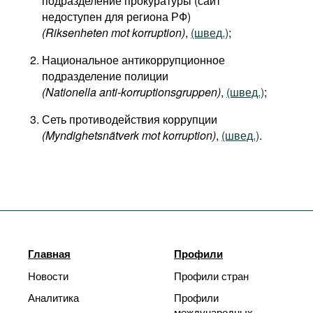
подразделение прокуратуры (сайт
недоступен для региона РФ)
(Riksenheten mot korruption)
,
(швед.)
;
Национальное антикоррупционное
подразделение полиции
(Nationella anti-korruptionsgruppen)
,
(швед.)
;
Сеть противодействия коррупции
(Myndighetsnätverk mot korruption)
,
(швед.)
.
Главная
Профили
Новости
Профили стран
Аналитика
Профили
международных