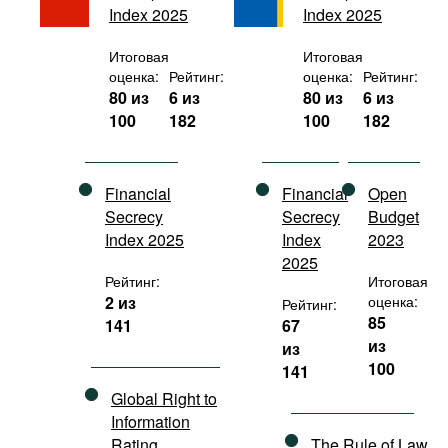
Index 2025
Index 2025
Фильмы
Подкасты
Итоговая
Итоговая
оценка:
Рейтинг:
оценка:
Рейтинг:
Книжная полка
80 из
6 из
80 из
6 из
100
182
100
182
Financial
Financial
Open
Secrecy
Secrecy
Budget
Index 2025
Index
2023
2025
Рейтинг:
Итоговая
2 из
оценка:
Рейтинг:
85
141
67
из
из
100
141
Global Right to
Information
Rating
The Rule of Law