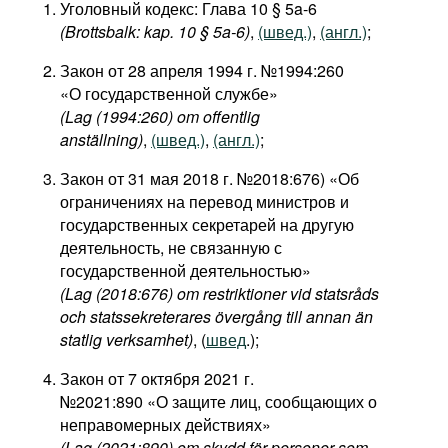
Уголовный кодекс: Глава 10 § 5a-6
(Brottsbalk: kap. 10 § 5a-6)
,
(швед.)
,
(англ.)
;
Закон от 28 апреля 1994 г. №1994:260
«О государственной службе»
(Lag (1994:260) om offentlig
anställning)
,
(швед.)
,
(англ.)
;
Закон от 31 мая 2018 г. №2018:676) «Об
ограничениях на перевод министров и
государственных секретарей на другую
деятельность, не связанную с
государственной деятельностью»
(Lag (2018:676) om restriktioner vid statsråds
och statssekreterares övergång till annan än
statlig verksamhet)
, (
швед
.);
Закон от 7 октября 2021 г.
№2021:890 «О защите лиц, сообщающих о
неправомерных действиях»
(Lag (2021:890) om skydd för personer som