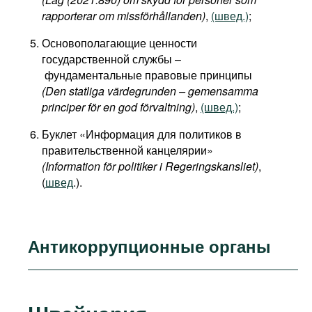
rapporterar om missförhållanden)
,
(швед.)
;
Основополагающие ценности
государственной службы –
фундаментальные правовые принципы
(Den statliga värdegrunden – gemensamma
principer för en god förvaltning)
,
(швед.)
;
Буклет «Информация для политиков в
правительственной канцелярии»
(Information för politiker i Regeringskansliet)
,
(
швед
.).
Антикоррупционные органы