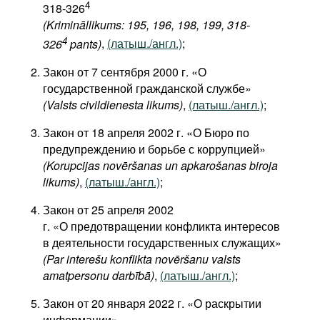
4
318-326
(Krimināllikums: 195, 196, 198, 199, 318-
4
326
pants)
,
(латыш./англ.)
;
Закон от 7 сентября 2000 г. «О
государственной гражданской службе»
(Valsts civildienesta likums)
,
(латыш./англ.)
;
Закон от 18 апреля 2002 г. «О Бюро по
предупреждению и борьбе с коррупцией»
(Korupcijas novēršanas un apkarošanas biroja
likums)
,
(латыш./англ.)
;
Закон от 25 апреля 2002
г. «О предотвращении конфликта интересов
в деятельности государственных служащих»
(Par interešu konflikta novēršanu valsts
amatpersonu darbībā)
,
(латыш./англ.)
;
Закон от 20 января 2022 г. «О раскрытии
информации»