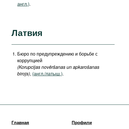
англ.)
.
Латвия
Бюро по предупреждению и борьбе с
коррупцией
(Korupcijas novēršanas un apkarošanas
birojs)
,
(англ./латыш.)
.
Главная
Профили