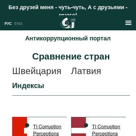
Без друзей меня - чуть-чуть, А с друзьями -
много!
Поддержать
РУС
ENG
Антикоррупционный портал
Новости
Сравнение стран
РУС
Аналитика
Швейцария
Латвия
ENG
Профили
Индексы
Стран
Ресурсы
Международных организаций
Литература
О проекте
Сайты
Документы международных
TI Corruption
TI Corruption
организаций
Perceptions
Perceptions