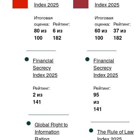
Index 2025
Index 2025
Фильмы
Подкасты
Итоговая
Итоговая
оценка:
Рейтинг:
оценка:
Рейтинг:
Книжная полка
80 из
6 из
60 из
37 из
100
182
100
182
Financial
Financial
Secrecy
Secrecy
Index 2025
Index 2025
Рейтинг:
Рейтинг:
2 из
95
141
из
141
Global Right to
Information
The Rule of Law
Rating
Index 2025