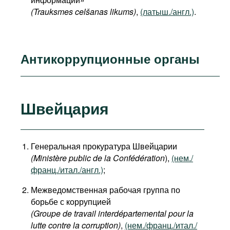
(Trauksmes celšanas likums)
,
(латыш./англ.)
.
Антикоррупционные органы
Швейцария
Генеральная прокуратура Швейцарии
(Ministère public de la Confédération
),
(нем./
франц./итал./англ.)
;
Межведомственная рабочая группа по
борьбе с коррупцией
(Groupe de travail interdépartemental pour la
lutte contre la corruption)
,
(нем./франц./итал./