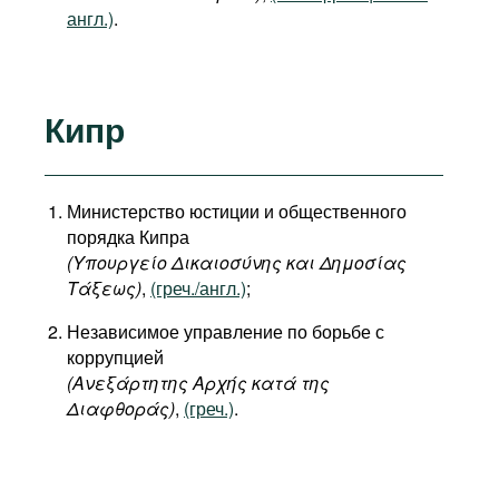
англ.)
.
Кипр
Министерство юстиции и общественного
порядка Кипра
(Υπουργείο Δικαιοσύνης και Δημοσίας
Τάξεως)
,
(греч./англ.)
;
Независимое управление по борьбе с
коррупцией
(Ανεξάρτητης Αρχής κατά της
Διαφθοράς)
,
(греч.)
.