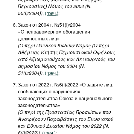
Περιουσίας) Νόμος του 2004 (Ν.
50(I)/2004))
,
(греч.)
;
Закон от 2004 г. №51(I)/2004
«О неправомерном обогащении
должностных лиц»
(Ο περί Ποινικού Κώδικα Νόμος (Ο περί
Αθέμιτης Κτήσης Περιουσιακού Οφέλους
από Αξιωματούχους και Λειτουργούς του
Δημοσίου Νόμος του 2004 (N.
51(I)/2004))
,
(греч.)
;
Закон от 2022 г. №6(I)/2022 «О защите лиц,
сообщающих о нарушениях
законодательства Союза и национального
законодательства»
(Ο περί της Προστασίας Προσώπων που
Αναφέρουν Παραβάσεις του Ενωσιακού
και Εθνικού Δικαίου Νόμος του 2022 (Ν.
6(I)/2022))
,
(греч.)
;