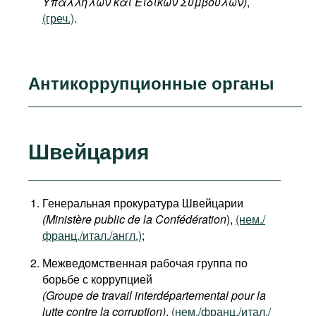
Υπαλλήλων και Ειδικών Συμβούλων)
,
(греч.)
.
Антикоррупционные органы
Швейцария
Генеральная прокуратура Швейцарии
(Ministère public de la Confédération
),
(нем./
франц./итал./англ.)
;
Межведомственная рабочая группа по
борьбе с коррупцией
(Groupe de travail interdépartemental pour la
lutte contre la corruption)
,
(нем./франц./итал./