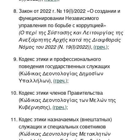
Закон от 2022 г. № 19(I)/2022 «О создании и
функционировании Независимого
управления по борьбе с коррупцией»
(O περί της Σύστασης και Λειτουργίας της
Ανεξάρτητης Αρχής κατά της Διαφθοράς
Νόμος του 2022 (Ν. 19(I)/2022))
,
(греч.)
;
Кодекс этики и профессионального
поведения государственных служащих
(Κώδικας Δεοντολογίας Δημοσίων
Υπαλλήλων),
(греч.)
;
Кодекс этики членов Правительства
(Κώδικας Δεοντολογίας των Μελών της
Κυβέρνησης),
(греч.)
;
Кодес этики назначаемых (внештатных)
служащих и специальных советников
(Κώδικας Δεοντολογίας Μετακλητών