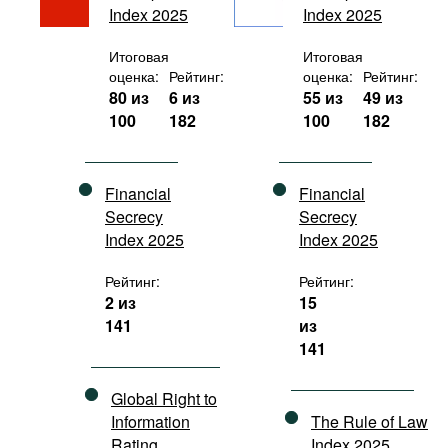
Index 2025
Index 2025
Фильмы
Подкасты
Итоговая
Итоговая
оценка:
Рейтинг:
оценка:
Рейтинг:
Книжная полка
80 из
6 из
55 из
49 из
100
182
100
182
Financial
Financial
Secrecy
Secrecy
Index 2025
Index 2025
Рейтинг:
Рейтинг:
2 из
15
141
из
141
Global Right to
Information
The Rule of Law
Rating
Index 2025