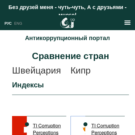
Без друзей меня - чуть-чуть, А с друзьями -
много!
Поддержать
РУС
ENG
Антикоррупционный портал
Новости
Сравнение стран
РУС
Аналитика
Швейцария
Кипр
ENG
Профили
Индексы
Стран
Ресурсы
Международных организаций
Литература
О проекте
Сайты
Документы международных
TI Corruption
TI Corruption
организаций
Perceptions
Perceptions