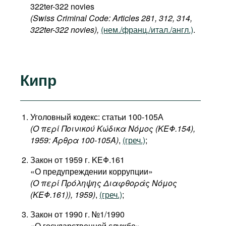
322ter-322 novies
(Swiss Criminal Code: Articles 281, 312, 314,
322ter-322 novies),
(нем./франц./итал./англ.)
.
Кипр
Уголовный кодекс: статьи 100-105А
(Ο περί Ποινικού Κώδικα Νόμος (ΚΕΦ.154),
1959: Άρθρα 100-105Α)
,
(греч.)
;
Закон от 1959 г. ΚΕΦ.161
«О предупреждении коррупции»
(Ο περί Πρόληψης Διαφθοράς Νόμος
(ΚΕΦ.161)), 1959)
,
(греч.)
;
Закон от 1990 г. №1/1990
«О государственной службе»