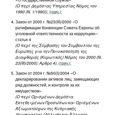
(Ο περί Δημόσιας Υπηρεσίας Νόμος του
1990 (N. 1/1990))
,
(греч.)
;
Закон от 2000 г. №23(III)/2000 «О
ратификации Конвенции Совета Европы об
уголовной ответственности за коррупцию»:
статья 4
(Ο περί της Σύμβασης του Συμβουλίου της
Ευρώπης για την Ποινικοποίηση της
Διαφθοράς (Κυρωτικός) Νόμος του 2000 (Ν.
23(III)/2000): Αρθρο 4)
,
(греч.)
;
Закон от 2004 г. №50(I)/2004 «О
декларировании активов лиц, замещающих
ряд должностей, и контроле за их
имуществом»
(Ο περί Ορισμένων Δημόσια
Εκτεθειμένων Προσώπων και Ορισμένων
Αξιωματούχων της Κυπριακής
Δημοκρατίας (Δήλωση και Έλεγχος